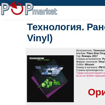
Технология. Ран
Vinyl)
Исполнитель:
Техноло
Альбом:
Рано Или Позд
Год:
Январь 2017
Страна исполнителя:
Р
Формат носителя:
Vinyl
Лэйбл:
Mirumir
Номер в каталоге:
PM 0
Страна производитель:
Товар отсутствует на
Если он будет переизд
Ори