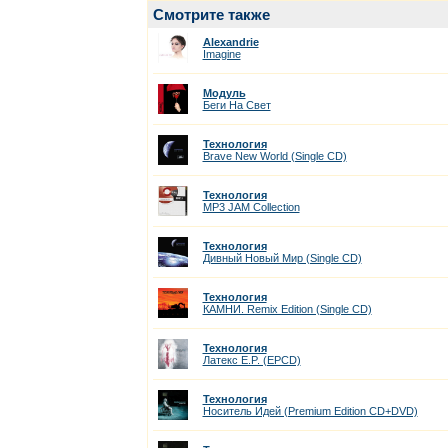
Смотрите также
Alexandrie
Imagine
Модуль
Беги На Cвет
Технология
Brave New World (Single CD)
Технология
MP3 JAM Collection
Технология
Дивный Новый Мир (Single CD)
Технология
КАМНИ. Remix Edition (Single CD)
Технология
Латекс E.P. (EPCD)
Технология
Носитель Идей (Premium Edition CD+DVD)