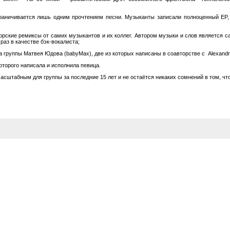
раничивается лишь одним прочтением песни. Музыканты записали полноценный EP,
орские ремиксы от самих музыкантов и их коллег. Автором музыки и слов является са
раз в качестве бэк-вокалиста;
 группы Матвея Юдова (babyMax), две из которых написаны в соавторстве с Alexandri
которого написала и исполнила певица.
асштабным для группы за последние 15 лет и не остаётся никаких сомнений в том, чт