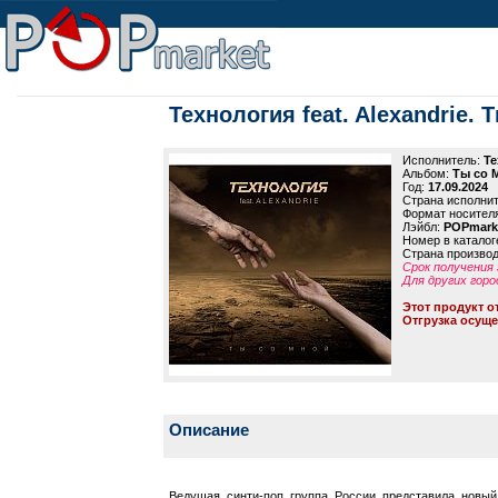
Технология feat. Alexandrie. 
Исполнитель:
Те
Альбом:
Ты со 
Год:
17.09.2024
Страна исполни
Формат носител
Лэйбл:
POPmark
Номер в каталог
Страна произво
Срок получения 
Для других горо
Этот продукт о
Отгрузка осуще
Описание
Ведущая синти-поп группа России представила новы