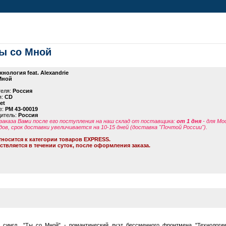
Ты со Мной
хнология feat. Alexandrie
Мной
теля:
Россия
я:
CD
et
е:
PM 43-00019
дитель:
Россия
заказа Вами после его поступления на наш склад от поставщика
:
от 1 дня
- для Мо
дов, срок доставки увеличивается на 10-15 дней (доставка "Почтой России").
тносится к категории товаров EXPRESS.
ствляется в течении суток, после оформления заказа.
й сингл "Ты со Мной" - романтический дуэт бессменного фронтмена "Технологи