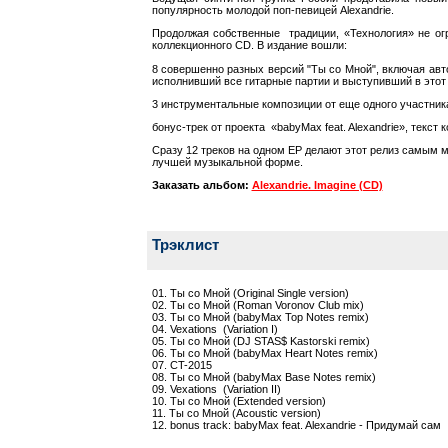
популярность молодой поп-певицей Alexandrie.
Продолжая собственные традиции, «Технология» не ог
коллекционного CD. В издание вошли:
8 совершенно разных версий "Ты со Мной", включая авт
исполнивший все гитарные партии и выступивший в этот 
3 инструментальные композиции от еще одного участника
бонус-трек от проекта «babyMax feat. Alexandrie», текст 
Сразу 12 треков на одном EP делают этот релиз самым м
лучшей музыкальной форме.
Заказать альбом:
Alexandrie. Imagine (CD)
Трэклист
01. Ты со Мной (Original Single version)
02. Ты со Мной (Roman Voronov Club mix)
03. Ты со Мной (babyMax Top Notes remix)
04. Vexations (Variation I)
05. Ты со Мной (DJ STAS$ Kastorski remix)
06. Ты со Мной (babyMax Heart Notes remix)
07. CT-2015
08. Ты со Мной (babyMax Base Notes remix)
09. Vexations (Variation II)
10. Ты со Мной (Extended version)
11. Ты со Мной (Acoustic version)
12. bonus track: babyMax feat. Alexandrie - Придумай сам