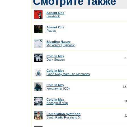
Смотрите также
Absent One
Blowback
Absent One
Places
Bleeding Nature
My Winter (Digipack)
Cold In May
2
Dark Season
Cold In May
Gone Away With The Memories
Cold In May
13
Киноленты (CD)
Cold In May
3
Холодный Мир
Compilation-synthpop
2
Synth Radio Russians 5!