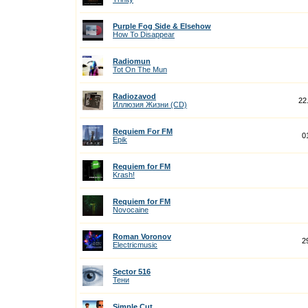
Purple Fog Side & Elsehow
How To Disappear
Radiomun
Tot On The Mun
Radiozavod
22
Иллюзия Жизни (CD)
Requiem For FM
0
Epik
Requiem for FM
Krash!
Requiem for FM
Novocaine
Roman Voronov
2
Electricmusic
Sector 516
Тени
Simple Cut