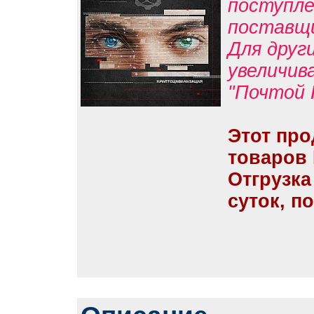
поступле
поставщ
Для друг
увеличив
"Почтой 
Этот про
товаров
Отгрузка
суток, п