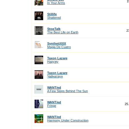
1
In Your Arms
Stillife
Shattered
StopTalk
2
The Best Life on Earth
SynthetiXXX
Magia De Cuatro
Taxon Lazare
Наружу
Taxon Lazare
Чайнатаун
WANT/ed
A Few Steps Behind The Sun
WANT/ed
25
Fringe
WANT/ed
Harmony Under Construction