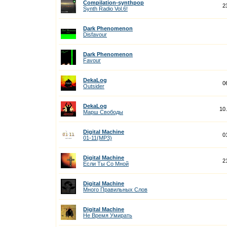
Compilation-synthpop
2
Synth Radio Vol.6!
Dark Phenomenon
Disfavour
Dark Phenomenon
Favour
DekaLog
0
Outsider
DekaLog
10
Марш Свободы
Digital Machine
0
01-11(MP3)
Digital Machine
2
Если Ты Со Мной
Digital Machine
Много Правильных Слов
Digital Machine
Не Время Умирать