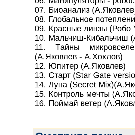
06. Манипуляторы - робо
07. Биоанализ (А.Яковлев
08. Глобальное потеплени
09. Красные линзы (Робо 
10. Мальчиш-Кибальчиш (
11. Тайны микровселе
(А.Яковлев - А.Хохлов)
12. Юпитер (А.Яковлев)
13. Старт (Star Gate versi
14. Луна (Secret Mix)(А.Я
15. Контроль мечты (А.Як
16. Поймай ветер (А.Яков