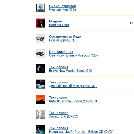
Биоконструктор
Чудный Мир (CD)
Модуль
13
Беги На Cвет
Органическая Леди
Белый Город (CD)
Поп-Комбинат
Сентиментальный Альбом (CD)
Технология
Brave New World (Single CD)
Технология
Дивный Новый Мир (Single CD)
Технология
КАМНИ. Remix Edition (Single CD)
Технология
Латекс E.P. (EPCD)
Технология
Носитель Идей (Premium Edition CD+DVD)