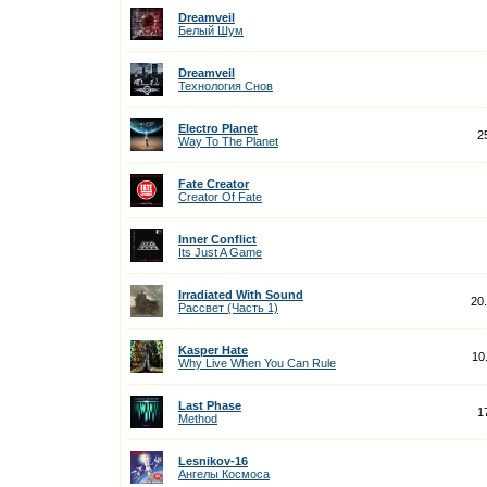
Dreamveil
Белый Шум
Dreamveil
Технология Снов
Electro Planet
2
Way To The Planet
Fate Creator
Creator Of Fate
Inner Conflict
Its Just A Game
Irradiated With Sound
20
Рассвет (Часть 1)
Kasper Hate
10
Why Live When You Can Rule
Last Phase
1
Method
Lesnikov-16
Ангелы Космоса