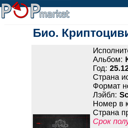
Био. Криптоцив
Исполнит
Альбом:
Год:
25.1
Страна и
Формат н
Лэйбл:
Sc
Номер в 
Страна п
Срок пол