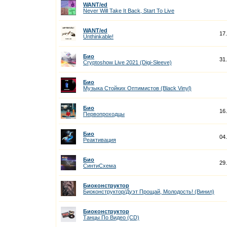
WANT/ed
Never Will Take It Back, Start To Live
WANT/ed
17
Unthinkable!
Био
31
Cryptoshow Live 2021 (Digi-Sleeve)
Био
Музыка Стойких Оптимистов (Black Vinyl)
Био
16
Первопроходцы
Био
04
Реактивация
Био
29
СинтиСхема
Биоконструктор
Биоконструктор/Дуэт Прощай, Молодость! (Винил)
Биоконструктор
Танцы По Видео (CD)