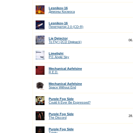
Lesnikov-16
Демоны Космоса
Lesnikov-16
Пенетратор 2.0 (CD-R)
Lie Detector
06
To Fly! (2CD Digipack)
Limelight
P.0. Angle Sky
Mechanical Apfelsine
R.E.D.
Mechanical Apfelsine
Space Without End
Purple Fog Side
Could It Ever Be Expressed?
Purple Fog Side
28
The Discord
Purple Fog Side
Trinity