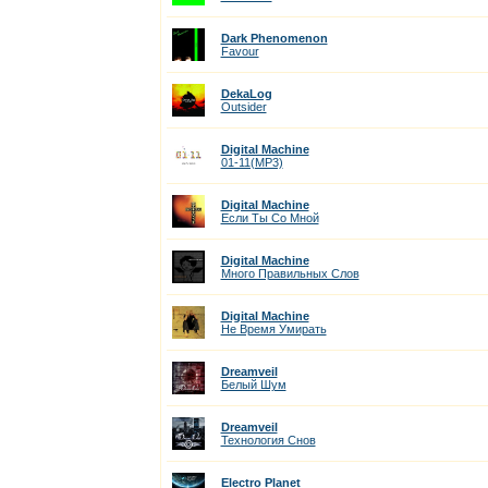
Dark Phenomenon
Favour
DekaLog
Outsider
Digital Machine
01-11(MP3)
Digital Machine
Если Ты Со Мной
Digital Machine
Много Правильных Слов
Digital Machine
Не Время Умирать
Dreamveil
Белый Шум
Dreamveil
Технология Снов
Electro Planet