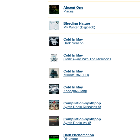
Absent One
Places
Bleeding Nature
My Winter (Digipack)
Cold In May
Dark Season
Cold In May
Gone Away With The Memories
Cold In May
Киноленты (CD)
Cold In May
Холодный Мир
Compilation-synthpop
Synth Radio Russians 5!
Compilation-synthpop
Synth Radio Vol.6!
Dark Phenomenon
Disfavour