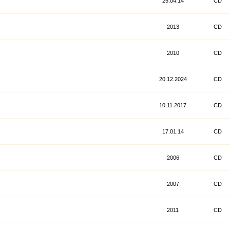
25.04.14
CD
2013
CD
2010
CD
20.12.2024
CD
10.11.2017
CD
17.01.14
CD
2006
CD
2007
CD
2011
CD