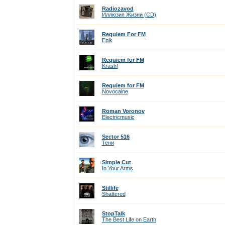
Radiozavod
Иллюзия Жизни (CD)
Requiem For FM
Epik
Requiem for FM
Krash!
Requiem for FM
Novocaine
Roman Voronov
Electricmusic
Sector 516
Тени
Simple Cut
In Your Arms
Stillife
Shattered
StopTalk
The Best Life on Earth