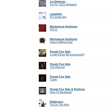
Lie Detector
To Fly! (2CD Digipack)
Limelight
P.0. Angle Sky
Mechanical Apfelsine
R.E.D.
Mechanical Apfelsine
Space Without End
Purple Fog Side
Could It Ever Be Expressed?
Purple Fog Side
The Discord
Purple Fog Side
Trinity
Purple Fog Side & Elsehow
How To Disappear
Radiomun
Tot On The Mun