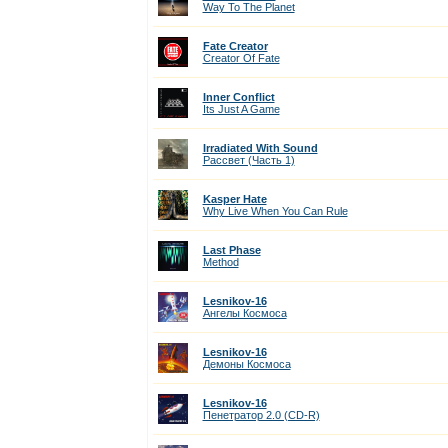
Way To The Planet
Fate Creator
Creator Of Fate
Inner Conflict
Its Just A Game
Irradiated With Sound
Рассвет (Часть 1)
Kasper Hate
Why Live When You Can Rule
Last Phase
Method
Lesnikov-16
Ангелы Космоса
Lesnikov-16
Демоны Космоса
Lesnikov-16
Пенетратор 2.0 (CD-R)