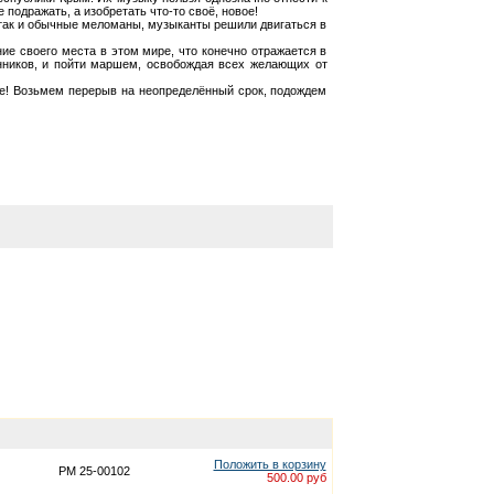
 подражать, а изобретать что-то своё, новое!
, так и обычные меломаны, музыканты решили двигаться в
е своего места в этом мире, что конечно отражается в
енников, и пойти маршем, освобождая всех желающих от
е! Возьмем перерыв на неопределённый срок, подождем
Положить в корзину
PM 25-00102
500.00 руб