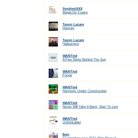
SynthetiXXX
Magia De Cuatro
Taxon Lazare
Наружу
Taxon Lazare
Чайнатаун
WANT/ed
A Few Steps Behind The Sun
WANT/ed
Fringe
WANT/ed
Harmony Under Construction
WANT/ed
Never Will Take It Back, Start To Live
WANT/ed
Unthinkable!
Био