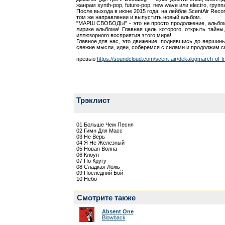
жанрам synth-pop, future-pop, new wave или electro, гру
После выхода в июне 2015 года, на лейбле ScentAir Rec
том же направлении и выпустить новый альбом.
"МАРШ СВОБОДЫ" - это не просто продолжение, альбома
лирике альбома! Главная цель которого, открыть тайн
иллюзорного восприятия этого мира!
Главное для нас, это движение, поднявшись до верши
свежие мысли, идеи, соберемся с силами и продолжим св
превью
https://soundcloud.com/scent-air/dekalogmarch-of
Трэклист
01 Больше Чем Песня
02 Гимн Для Масс
03 Не Верь
04 Я Не Железный
05 Новая Волна
06 Клоун
07 По Кругу
08 Сладкая Ложь
09 Последний Бой
10 Небо
Смотрите также
Absent One
Blowback