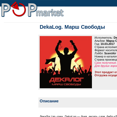
DekaLog. Марш Свободы
Исполнитель:
De
Альбом:
Марш 
Год:
10.03.2017
Страна исполни
Формат носител
Лэйбл:
ScentAir
Номер в каталог
Страна произво
Срок получения 
Для других горо
Этот продукт о
Отгрузка осуще
Описание
ДекаЛог (др.-греч. DekaLog — букв. десять слов, библ.