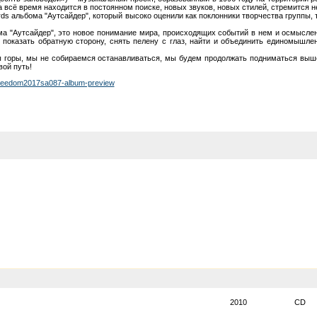
ппа всё время находится в постоянном поиске, новых звуков, новых стилей, стремится не
ords альбома "Аутсайдер", который высоко оценили как поклонники творчества группы
 "Аутсайдер", это новое понимание мира, происходящих событий в нем и осмыслени
ы, показать обратную сторону, снять пелену с глаз, найти и объединить единомышл
ны горы, мы не собираемся останавливаться, мы будем продолжать подниматься выш
ой путь!
-freedom2017sa087-album-preview
2010
CD