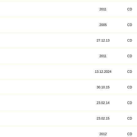
2011
CD
2005
CD
27.12.13
CD
2011
CD
13.12.2024
CD
30.10.15
CD
23.02.14
CD
23.02.15
CD
2012
CD