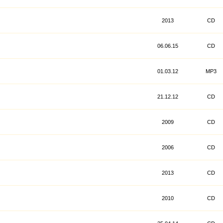
2013
CD
06.06.15
CD
01.03.12
MP3
21.12.12
CD
2009
CD
2006
CD
2013
CD
2010
CD