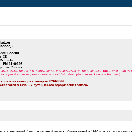
kaLog
Свободы
теля:
Россия
я:
CD
 Records
е:
PM 44-00146
дитель:
Россия
заказа Вами после его поступления на наш склад от поставщика
:
от 1 дня
- для Мо
дов, срок доставки увеличивается на 10-15 дней (доставка "Почтой России").
тносится к категории товаров EXPRESS.
ствляется в течении суток, после оформления заказа.
«Десять заповедей») —музыкальный проект, образованный в 1996 году на территории 