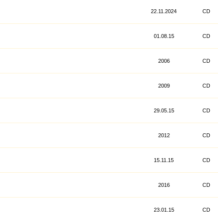
22.11.2024
CD
01.08.15
CD
2006
CD
2009
CD
29.05.15
CD
2012
CD
15.11.15
CD
2016
CD
23.01.15
CD