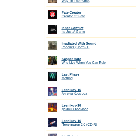
Way To The Planet
Fate Creator
Creator Of Fate
Inner Conflict
Its Just A Game
Irradiated With Sound
Рассвет (Часть 1)
Kasper Hate
Why Live When You Can Rule
Last Phase
Method
Lesnikov-16
Ангелы Космоса
Lesnikov-16
Демоны Космоса
Lesnikov-16
Пенетратор 2.0 (CD-R)