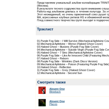
Представляем уникальный альбом-коллаборацию TRINITY о
(Москва).
В результате тесного содружества групп вниманию слуша
Работа над альбомом длилась в течение полугода. За э
Этот неожиданный, но очень гармоничный союз рушит гр
MA, агрессивных клубных ритмов HG и обнаженной мела
Плод совместного творчества групп выходит в подарочн
Трэклист
01.Purple Fog Side – I Will Survive (Mechanical Apfelsine Cov
02.Mechanical Apfelsine – Worse (Haloed Ghost Cover)
03.Haloed Ghost – Illusions (Purple Fog Side Cover)
04.Mechanical Apfelsine – Suicide Virgin (Purple Fog Side Co
05.Haloed Ghost – 7 Sins (Mechanical Apfelsine Cover)
06.Purple Fog Side – Like An Innocent Child (Featuring Mecha
07.Haloed Ghost – Reborn
08.Purple Fog Side - Wrinkles (Dark Disco Version)
09.Mechanical Apfelsine – Poison (Featuring Purple Fog Side
10.Haloed Ghost - Reflection
11.Purple Fog Side – Grey (Haloed Ghost Cover)
12.Mechanical Apfelsine - Second Sun
Смотрите также
Absent One
Blowback
Absent One
Places