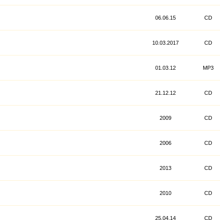
06.06.15
CD
10.03.2017
CD
01.03.12
MP3
21.12.12
CD
2009
CD
2006
CD
2013
CD
2010
CD
25.04.14
CD