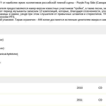
т наиболее ярких коллективов российской темной сцены - Purple Fog Side (Самара),
теля предоставляются кавер-версии известных участников "тройки", а также песни, 
тот период музыканты записали 12 композиций, которые, благодаря сплоченности, упо
аницы и рамки, уводя при этом слушателя от привычных штампов и стереотипов. TRI
нхолии PFS.
ой упаковке. Тираж ограничен - 444 копии достанется истинным ценителям жанра и с
er)
ver)
nical Apfelsine)
)
2010
CD
2011
CD