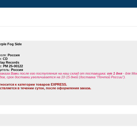
rple Fog Side
теля:
Россия
я:
CD
lay Records
е:
PM 25-00122
дитель:
Россия
заказа Вами после его поступления на наш склад от поставщика
:
от 1 дня
- для Мо
дов, срок доставки увеличивается на 10-15 дней (доставка "Почтой России").
тносится к категории товаров EXPRESS.
ствляется в течении суток, после оформления заказа.