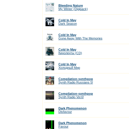
Bleeding Nature
My Winter (Digipack)
Cold In May
Dark Season
Cold In May
Gone Away With The Memories
Cold In May
Киноленты (CD)
Cold In May
Холодный Мир
Compilation-synthpop
Synth Radio Russians 5!
Compilation-synthpop
Synth Radio Vol.6!
Dark Phenomenon
Disfavour
Dark Phenomenon
Favour