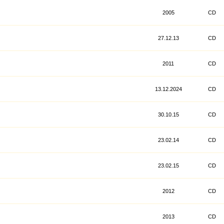
2005
CD
27.12.13
CD
2011
CD
13.12.2024
CD
30.10.15
CD
23.02.14
CD
23.02.15
CD
2012
CD
2013
CD