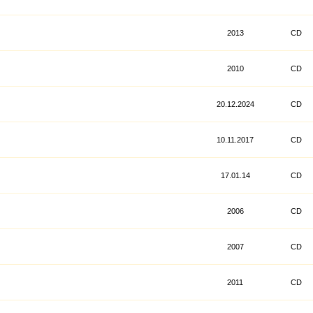
2013
CD
2010
CD
20.12.2024
CD
10.11.2017
CD
17.01.14
CD
2006
CD
2007
CD
2011
CD