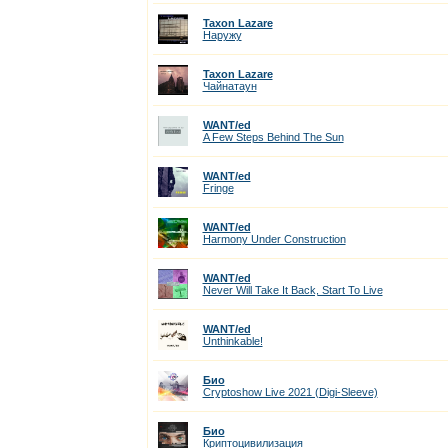
Taxon Lazare
Наружу
Taxon Lazare
Чайнатаун
WANT/ed
A Few Steps Behind The Sun
WANT/ed
Fringe
WANT/ed
Harmony Under Construction
WANT/ed
Never Will Take It Back, Start To Live
WANT/ed
Unthinkable!
Био
Cryptoshow Live 2021 (Digi-Sleeve)
Био
Криптоцивилизация