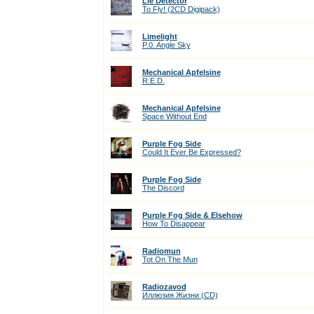
Lie Detector
To Fly! (2CD Digipack)
Limelight
P.0. Angle Sky
Mechanical Apfelsine
R.E.D.
Mechanical Apfelsine
Space Without End
Purple Fog Side
Could It Ever Be Expressed?
Purple Fog Side
The Discord
Purple Fog Side & Elsehow
How To Disappear
Radiomun
Tot On The Mun
Radiozavod
Иллюзия Жизни (CD)