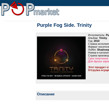
Purple Fog Side. Trinity
Исполнитель:
Pu
Альбом:
Trinity
Год:
2010
Страна исполни
Формат носител
Лэйбл:
Shadowp
Номер в каталог
Страна произво
Срок получения 
Для других горо
Этот продукт о
Отгрузка осуще
Описание