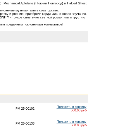
 Mechanical Apfelsine (Нижний Новгород) и Haloed Ghost
записанные музыкантами в соавторстве.
рству и рвению, приобрели кардинально новое звучание.
NITY - тонкое сплетение светлой романтики и грусти от
амым преданным поклонникам коллективов!
Положить в корзину
PM 25-00102
500.00 руб
Положить в корзину
PM 25-00133
500.00 руб