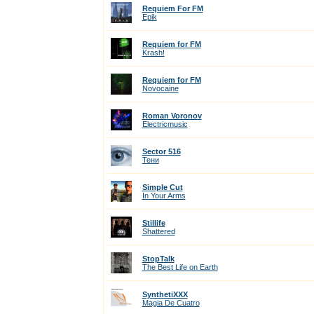
Requiem For FM
Epik
Requiem for FM
Krash!
Requiem for FM
Novocaine
Roman Voronov
Electricmusic
Sector 516
Тени
Simple Cut
In Your Arms
Stillife
Shattered
StopTalk
The Best Life on Earth
SynthetiXXX
Magia De Cuatro