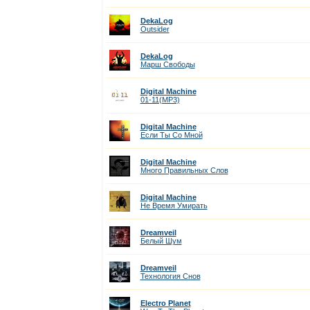
DekaLog
Outsider
DekaLog
Марш Свободы
Digital Machine
01-11(MP3)
Digital Machine
Если Ты Со Мной
Digital Machine
Много Правильных Слов
Digital Machine
Не Время Умирать
Dreamveil
Белый Шум
Dreamveil
Технология Снов
Electro Planet