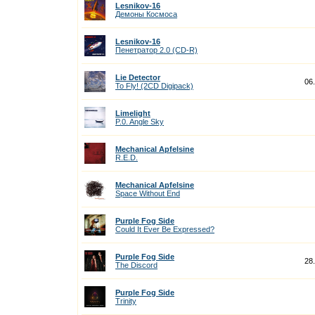
Lesnikov-16
Демоны Космоса
Lesnikov-16
Пенетратор 2.0 (CD-R)
Lie Detector
06
To Fly! (2CD Digipack)
Limelight
P.0. Angle Sky
Mechanical Apfelsine
R.E.D.
Mechanical Apfelsine
Space Without End
Purple Fog Side
Could It Ever Be Expressed?
Purple Fog Side
28
The Discord
Purple Fog Side
Trinity