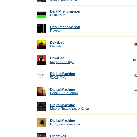
Dark Phenomenon
Disfavour
Dark Phenomenon
Favour
DekaLog
0
Outsider
DekaLog
10
Марш Свободы
Digital Machine
0
01-11(MP3)
Digital Machine
2
Если Ты Со Мной
Digital Machine
Много Правильных Слов
Digital Machine
Не Время Умирать
Dreamveil