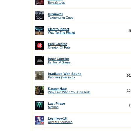
Белый Шум
Dreamveil
Технология Снов
Electro Planet
2
Way To The Planet
Fate Creator
Creator Of Fate
Inner Conflict
Its Just A Game
Irradiated With Sound
20
Рассвет (Часть 1)
Kasper Hate
10
Why Live When You Can Rule
Last Phase
1
Method
Lesnikov-16
Ангелы Космоса