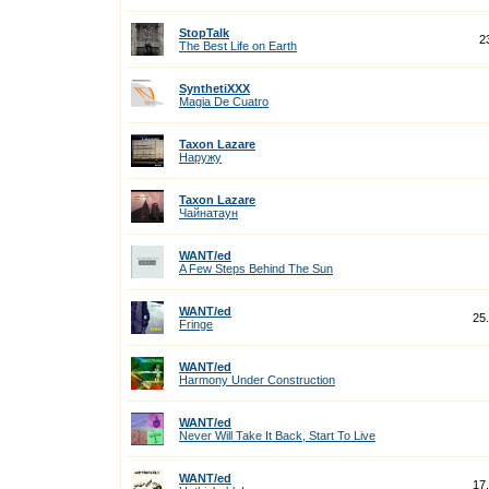
StopTalk
2
The Best Life on Earth
SynthetiXXX
Magia De Cuatro
Taxon Lazare
Наружу
Taxon Lazare
Чайнатаун
WANT/ed
A Few Steps Behind The Sun
WANT/ed
25
Fringe
WANT/ed
Harmony Under Construction
WANT/ed
Never Will Take It Back, Start To Live
WANT/ed
17