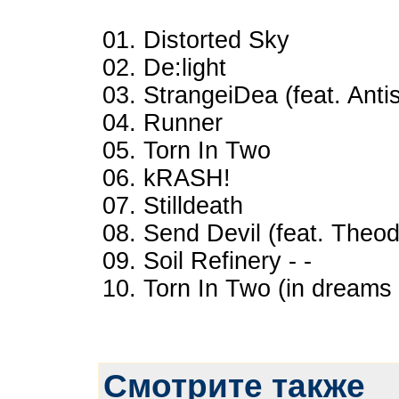
01. Distorted Sky
02. De:light
03. StrangeiDea (feat. Antis
04. Runner
05. Torn In Two
06. kRASH!
07. Stilldeath
08. Send Devil (feat. Theo
09. Soil Refinery - -
10. Torn In Two (in dreams 
Смотрите также