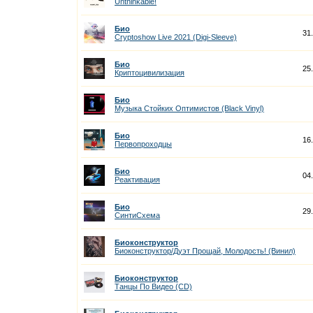
Unthinkable!
Био
31
Cryptoshow Live 2021 (Digi-Sleeve)
Био
25
Криптоцивилизация
Био
Музыка Стойких Оптимистов (Black Vinyl)
Био
16
Первопроходцы
Био
04
Реактивация
Био
29
СинтиСхема
Биоконструктор
Биоконструктор/Дуэт Прощай, Молодость! (Винил)
Биоконструктор
Танцы По Видео (CD)