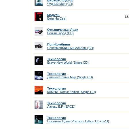
Биоконструктор
Чудный Мир (CD)
Модуль
13
Беги На Cвет
Органическая Леди
Белый Город (CD)
Поп-Комбинат
Сентиментальный Альбом (CD)
Технология
Brave New World (Single CD)
Технология
Дивный Новый Мир (Single CD)
Технология
КАМНИ. Remix Edition (Single CD)
Технология
Латекс E.P. (EPCD)
Технология
Носитель Идей (Premium Edition CD+DVD)