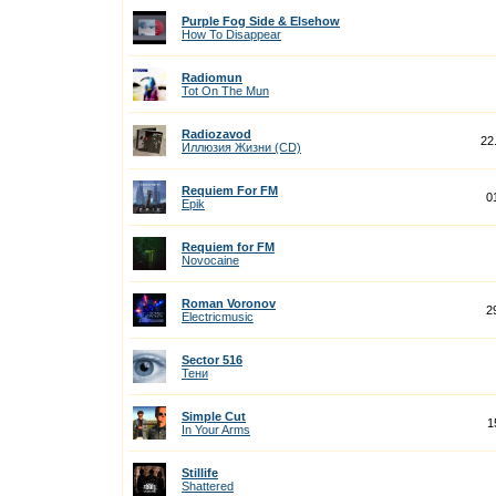
Purple Fog Side & Elsehow
How To Disappear
Radiomun
Tot On The Mun
Radiozavod
22
Иллюзия Жизни (CD)
Requiem For FM
0
Epik
Requiem for FM
Novocaine
Roman Voronov
2
Electricmusic
Sector 516
Тени
Simple Cut
1
In Your Arms
Stillife
Shattered