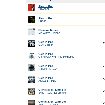
Absent One
Blowback
Absent One
Places
Bleeding Nature
My Winter (Digipack)
Cold In May
2
Dark Season
Cold In May
Gone Away With The Memories
Cold In May
13
Киноленты (CD)
Cold In May
3
Холодный Мир
Compilation-synthpop
2
Synth Radio Russians 5!
Compilation-synthpop
2
Synth Radio Vol.6!