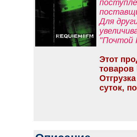
поступле
поставщ
Для друг
увеличив
"Почтой 
Этот про
товаров
Отгрузка
суток, п