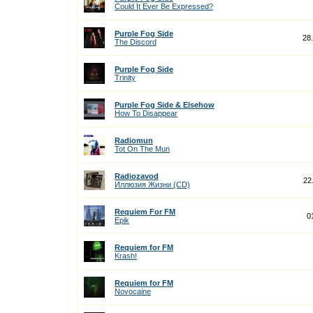
Could It Ever Be Expressed?
Purple Fog Side
28
The Discord
Purple Fog Side
Trinity
Purple Fog Side & Elsehow
How To Disappear
Radiomun
Tot On The Mun
Radiozavod
22
Иллюзия Жизни (CD)
Requiem For FM
0
Epik
Requiem for FM
Krash!
Requiem for FM
Novocaine