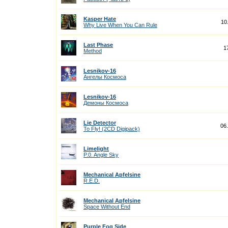
Kasper Hate
10
Why Live When You Can Rule
Last Phase
1
Method
Lesnikov-16
Ангелы Космоса
Lesnikov-16
Демоны Космоса
Lie Detector
06
To Fly! (2CD Digipack)
Limelight
P.0. Angle Sky
Mechanical Apfelsine
R.E.D.
Mechanical Apfelsine
Space Without End
Purple Fog Side