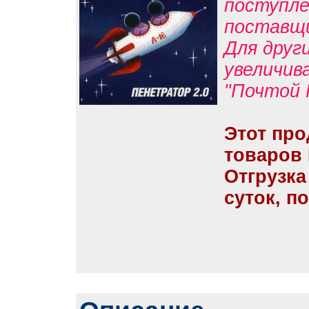
поступле
поставщ
Для друг
увеличив
"Почтой 
Этот про
товаров
Отгрузка
суток, п