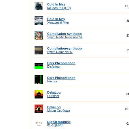
Cold In May
13
Киноленты (CD)
Cold In May
3
Холодный Мир
Compilation-synthpop
2
Synth Radio Russians 5!
Compilation-synthpop
2
Synth Radio Vol.6!
Dark Phenomenon
Disfavour
Dark Phenomenon
Favour
DekaLog
0
Outsider
DekaLog
10
Марш Свободы
Digital Machine
0
01-11(MP3)