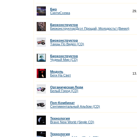
Био
29
СинтиСхема
Биоконструктор
Биоконструктор/Дуэт Прощай, Молодость! (Винил)
Биоконструктор
Танцы По Видео (CD)
Биоконструктор
Чудный Мир (CD)
Модуль
13
Беги На Cвет
Органическая Леди
Белый Город (CD)
Поп-Комбинат
Сентиментальный Альбом (CD)
Технология
Brave New World (Single CD)
Технология