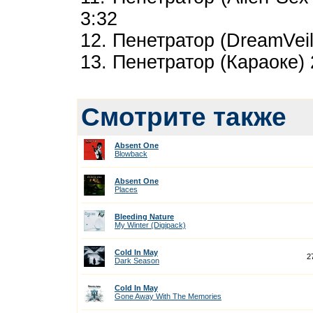
3:32
12. Пенетратор (DreamVeil
13. Пенетратор (Караоке) 
Смотрите также
Absent One
Blowback
Absent One
Places
Bleeding Nature
My Winter (Digipack)
Cold In May
2
Dark Season
Cold In May
Gone Away With The Memories