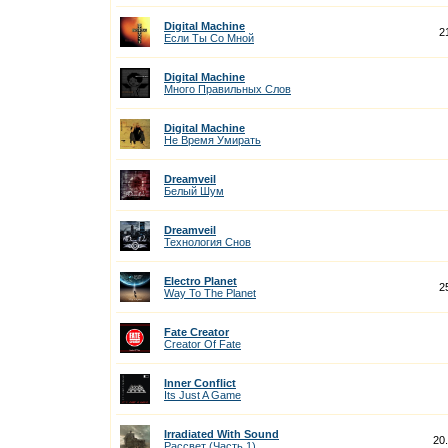
Digital Machine
2
Если Ты Со Мной
Digital Machine
Много Правильных Слов
Digital Machine
Не Время Умирать
Dreamveil
Белый Шум
Dreamveil
Технология Снов
Electro Planet
2
Way To The Planet
Fate Creator
Creator Of Fate
Inner Conflict
Its Just A Game
Irradiated With Sound
20
Рассвет (Часть 1)