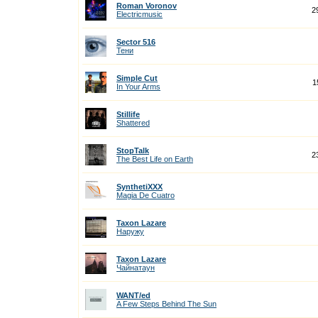
Roman Voronov
2
Electricmusic
Sector 516
Тени
Simple Cut
1
In Your Arms
Stillife
Shattered
StopTalk
2
The Best Life on Earth
SynthetiXXX
Magia De Cuatro
Taxon Lazare
Наружу
Taxon Lazare
Чайнатаун
WANT/ed
A Few Steps Behind The Sun