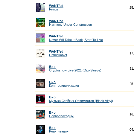
WANT/ed
25
Fringe
WANT/ed
Harmony Under Construction
WANT/ed
Never Will Take It Back, Start To Live
WANT/ed
17
Unthinkable!
Био
31
Cryptoshow Live 2021 (Digi-Sleeve)
Био
25
Криптоцивилизация
Био
Музыка Стойких Оптимистов (Black Vinyl)
Био
16
Первопроходцы
Био
04
Реактивация