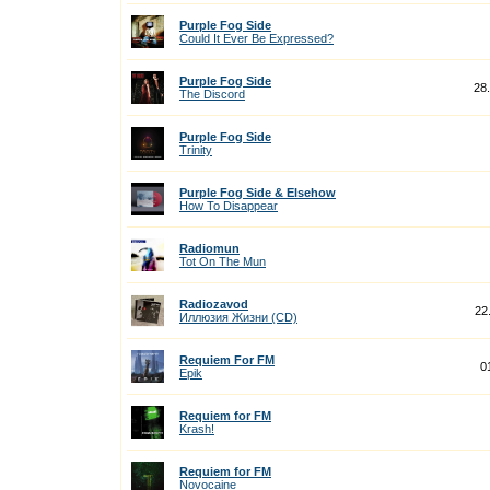
Purple Fog Side
Could It Ever Be Expressed?
Purple Fog Side
28
The Discord
Purple Fog Side
Trinity
Purple Fog Side & Elsehow
How To Disappear
Radiomun
Tot On The Mun
Radiozavod
22
Иллюзия Жизни (CD)
Requiem For FM
0
Epik
Requiem for FM
Krash!
Requiem for FM
Novocaine