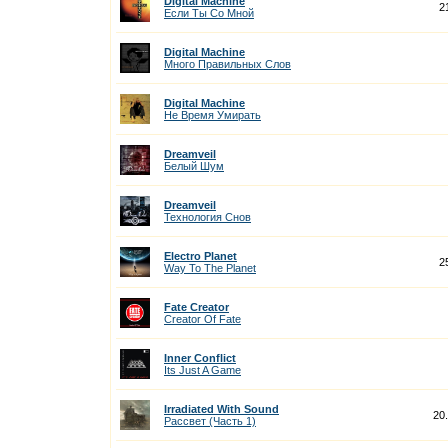
Digital Machine
2
Если Ты Со Мной
Digital Machine
Много Правильных Слов
Digital Machine
Не Время Умирать
Dreamveil
Белый Шум
Dreamveil
Технология Снов
Electro Planet
2
Way To The Planet
Fate Creator
Creator Of Fate
Inner Conflict
Its Just A Game
Irradiated With Sound
20
Рассвет (Часть 1)