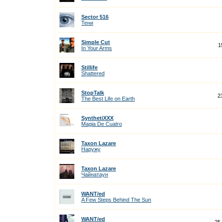
Sector 516
Тени
Simple Cut
1
In Your Arms
Stillife
Shattered
StopTalk
2
The Best Life on Earth
SynthetiXXX
Magia De Cuatro
Taxon Lazare
Наружу
Taxon Lazare
Чайнатаун
WANT/ed
A Few Steps Behind The Sun
WANT/ed