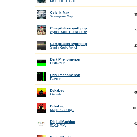
Киноленты (CD)
Cold In May
3
Холодный Мир
Compilation-synthpop
2
Synth Radio Russians 5!
Compilation-synthpop
2
Synth Radio Vol.6!
Dark Phenomenon
Disfavour
Dark Phenomenon
Favour
DekaLog
0
Outsider
DekaLog
10
Марш Свободы
Digital Machine
0
01-11(MP3)