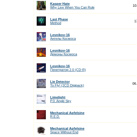
Kasper Hate
10
Why Live When You Can Rule
Last Phase
1
Method
Lesnikov-16
Ангелы Космоса
Lesnikov-16
Демоны Космоса
Lesnikov-16
Пенетратор 2.0 (CD-R)
Lie Detector
06
To Fly! (2CD Digipack)
Limelight
P.0. Angle Sky
Mechanical Apfelsine
R.E.D.
Mechanical Apfelsine
Space Without End