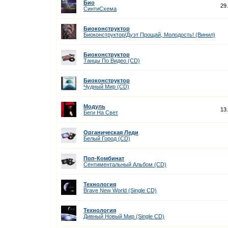
Био
29
СинтиСхема
Биоконструктор
Биоконструктор/Дуэт Прощай, Молодость! (Винил)
Биоконструктор
Танцы По Видео (CD)
Биоконструктор
Чудный Мир (CD)
Модуль
13
Беги На Cвет
Органическая Леди
Белый Город (CD)
Поп-Комбинат
Сентиментальный Альбом (CD)
Технология
Brave New World (Single CD)
Технология
Дивный Новый Мир (Single CD)