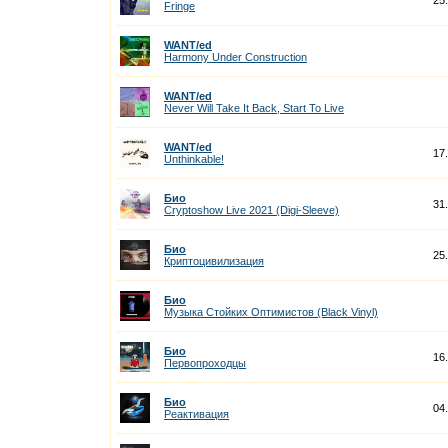
25
Fringe
WANT/ed
Harmony Under Construction
WANT/ed
Never Will Take It Back, Start To Live
WANT/ed
17
Unthinkable!
Био
31
Cryptoshow Live 2021 (Digi-Sleeve)
Био
25
Криптоцивилизация
Био
Музыка Стойких Оптимистов (Black Vinyl)
Био
16
Первопроходцы
Био
04
Реактивация