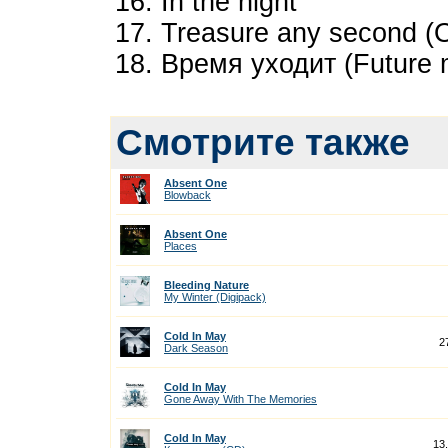
16. In the night
17. Treasure any second (O
18. Время уходит (Future 
Смотрите также
Absent One
Blowback
Absent One
Places
Bleeding Nature
My Winter (Digipack)
Cold In May
2
Dark Season
Cold In May
Gone Away With The Memories
Cold In May
13