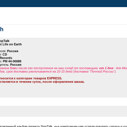
th
opTalk
t Life on Earth
теля:
Россия
я:
CD
 Records
е:
PM 44-00089
дитель:
Россия
заказа Вами после его поступления на наш склад от поставщика
:
от 1 дня
- для Мо
дов, срок доставки увеличивается на 10-15 дней (доставка "Почтой России").
тносится к категории товаров EXPRESS.
ствляется в течении суток, после оформления заказа.
- долгожданный альбом проекта StopTalk, чьи композиции уже успели покорить сердца и 