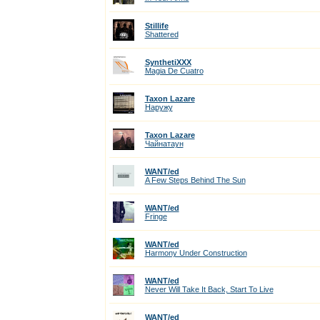
Stillife
Shattered
SynthetiXXX
Magia De Cuatro
Taxon Lazare
Наружу
Taxon Lazare
Чайнатаун
WANT/ed
A Few Steps Behind The Sun
WANT/ed
Fringe
WANT/ed
Harmony Under Construction
WANT/ed
Never Will Take It Back, Start To Live
WANT/ed