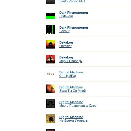
Synth Radio Vol.6!
Dark Phenomenon
Disfavour
Dark Phenomenon
Favour
DekaLog
Outsider
DekaLog
Марш Свободы
Digital Machine
01-11(MP3)
Digital Machine
Если Ты Со Мной
Digital Machine
Много Правильных Слов
Digital Machine
Не Время Умирать