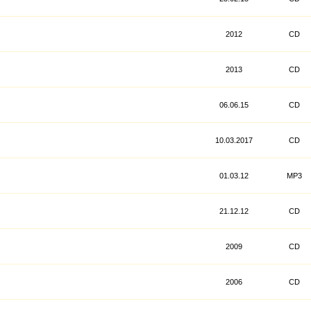
2012
CD
2013
CD
06.06.15
CD
10.03.2017
CD
01.03.12
MP3
21.12.12
CD
2009
CD
2006
CD