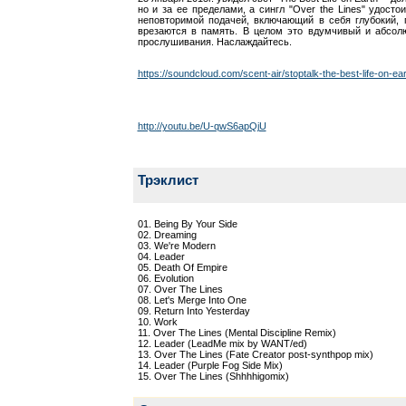
но и за ее пределами, а сингл "Over the Lines" удосто
неповторимой подачей, включающий в себя глубокий,
врезаются в память. В целом это вдумчивый и абсол
прослушивания. Наслаждайтесь.
https://soundcloud.com/scent-air/stoptalk-the-best-life-on-ea
http://youtu.be/U-qwS6apQjU
Трэклист
01. Being By Your Side
02. Dreaming
03. We're Modern
04. Leader
05. Death Of Empire
06. Evolution
07. Over The Lines
08. Let's Merge Into One
09. Return Into Yesterday
10. Work
11. Over The Lines (Mental Discipline Remix)
12. Leader (LeadMe mix by WANT/ed)
13. Over The Lines (Fate Creator post-synthpop mix)
14. Leader (Purple Fog Side Mix)
15. Over The Lines (Shhhhigomix)