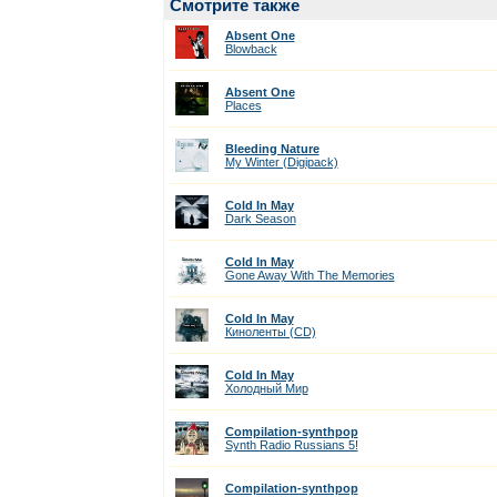
Смотрите также
Absent One
Blowback
Absent One
Places
Bleeding Nature
My Winter (Digipack)
Cold In May
Dark Season
Cold In May
Gone Away With The Memories
Cold In May
Киноленты (CD)
Cold In May
Холодный Мир
Compilation-synthpop
Synth Radio Russians 5!
Compilation-synthpop