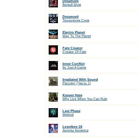
Dreamveil
Белый Шум
Dreamveil
Технология Снов
Electro Planet
Way To The Planet
Fate Creator
Creator Of Fate
Inner Conflict
Its Just A Game
Irradiated With Sound
Рассвет (Часть 1)
Kasper Hate
Why Live When You Can Rule
Last Phase
Method
Lesnikov-16
Ангелы Космоса