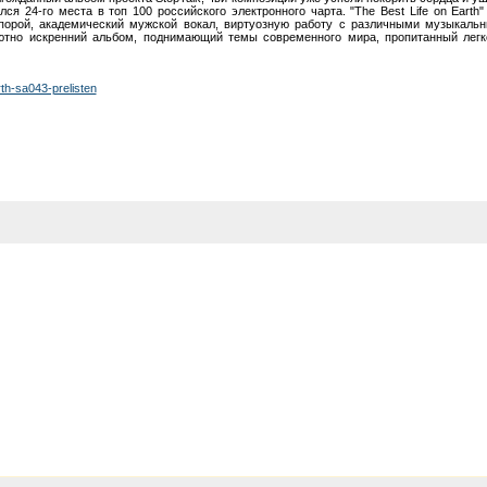
ился 24-го места в топ 100 российского электронного чарта. "The Best Life on Earth
 порой, академический мужской вокал, виртуозную работу с различными музыкаль
ютно искренний альбом, поднимающий темы современного мира, пропитанный легк
rth-sa043-prelisten