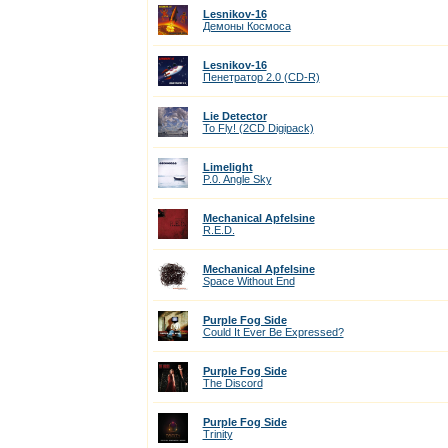
Lesnikov-16
Демоны Космоса
Lesnikov-16
Пенетратор 2.0 (CD-R)
Lie Detector
To Fly! (2CD Digipack)
Limelight
P.0. Angle Sky
Mechanical Apfelsine
R.E.D.
Mechanical Apfelsine
Space Without End
Purple Fog Side
Could It Ever Be Expressed?
Purple Fog Side
The Discord
Purple Fog Side
Trinity