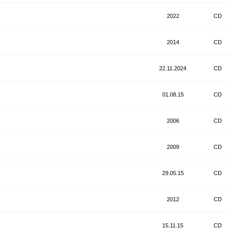
2022
CD
2014
CD
22.11.2024
CD
01.08.15
CD
2006
CD
2009
CD
29.05.15
CD
2012
CD
15.11.15
CD