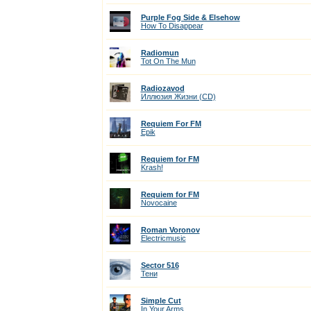
Purple Fog Side & Elsehow
How To Disappear
Radiomun
Tot On The Mun
Radiozavod
Иллюзия Жизни (CD)
Requiem For FM
Epik
Requiem for FM
Krash!
Requiem for FM
Novocaine
Roman Voronov
Electricmusic
Sector 516
Тени
Simple Cut
In Your Arms