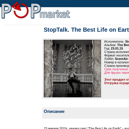
StopTalk. The Best Life on Ear
Исполнитель:
St
Альбом:
The Bes
Год:
23.01.15
Страна исполни
Формат носител
Лэйбл:
ScentAir
Номер в каталог
Страна произво
Срок получения 
Для других горо
Этот продукт о
Отгрузка осуще
Описание
23 января 2015г. увидел свет "The Best Life on Earth" 