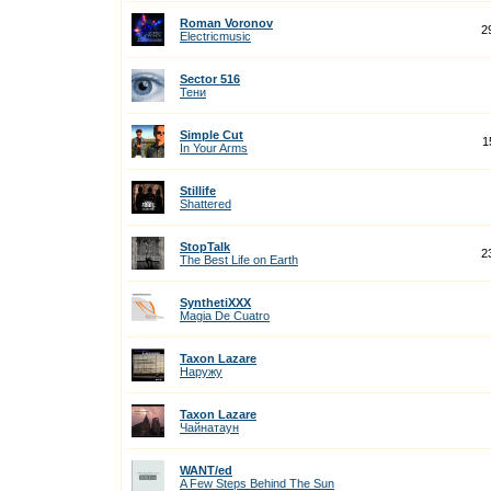
Roman Voronov
2
Electricmusic
Sector 516
Тени
Simple Cut
1
In Your Arms
Stillife
Shattered
StopTalk
2
The Best Life on Earth
SynthetiXXX
Magia De Cuatro
Taxon Lazare
Наружу
Taxon Lazare
Чайнатаун
WANT/ed
A Few Steps Behind The Sun