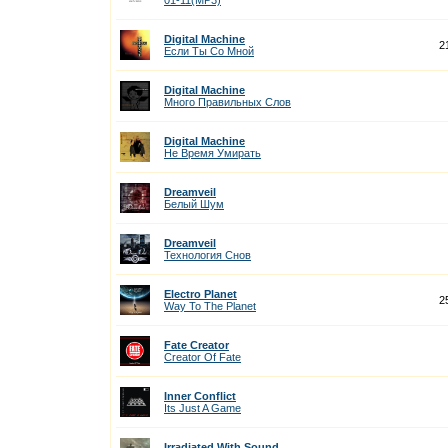
01-11(MP3)
Digital Machine
2
Если Ты Со Мной
Digital Machine
Много Правильных Слов
Digital Machine
Не Время Умирать
Dreamveil
Белый Шум
Dreamveil
Технология Снов
Electro Planet
2
Way To The Planet
Fate Creator
Creator Of Fate
Inner Conflict
Its Just A Game
Irradiated With Sound