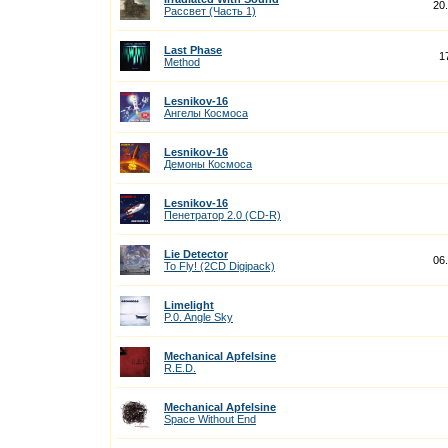
20
Рассвет (Часть 1)
Last Phase
1
Method
Lesnikov-16
Ангелы Космоса
Lesnikov-16
Демоны Космоса
Lesnikov-16
Пенетратор 2.0 (CD-R)
Lie Detector
06
To Fly! (2CD Digipack)
Limelight
P.0. Angle Sky
Mechanical Apfelsine
R.E.D.
Mechanical Apfelsine
Space Without End