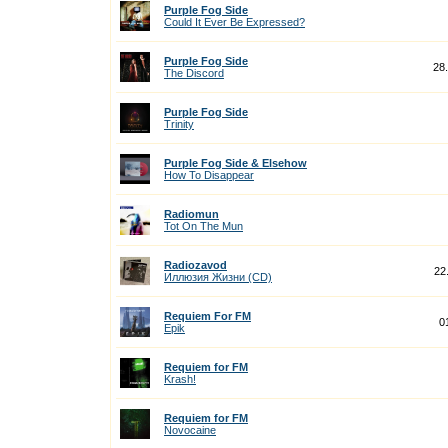
Purple Fog Side
Could It Ever Be Expressed?
Purple Fog Side
28
The Discord
Purple Fog Side
Trinity
Purple Fog Side & Elsehow
How To Disappear
Radiomun
Tot On The Mun
Radiozavod
22
Иллюзия Жизни (CD)
Requiem For FM
0
Epik
Requiem for FM
Krash!
Requiem for FM
Novocaine