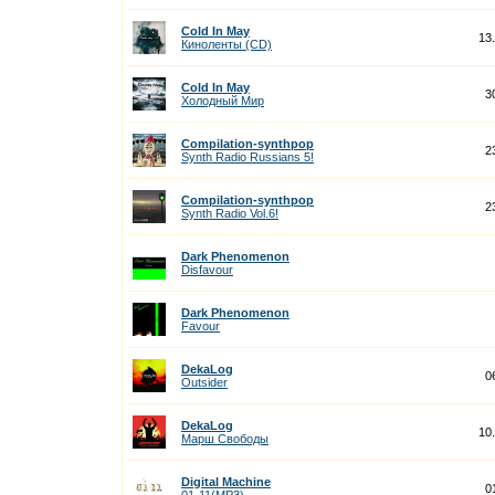
Cold In May
13
Киноленты (CD)
Cold In May
3
Холодный Мир
Compilation-synthpop
2
Synth Radio Russians 5!
Compilation-synthpop
2
Synth Radio Vol.6!
Dark Phenomenon
Disfavour
Dark Phenomenon
Favour
DekaLog
0
Outsider
DekaLog
10
Марш Свободы
Digital Machine
0