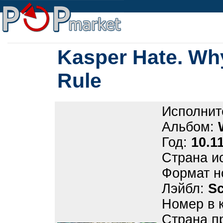
Kasper Hate. Wh
Rule
Исполнит
Альбом:
Год:
10.1
Страна и
Формат н
Лэйбл:
Sc
Номер в 
Страна п