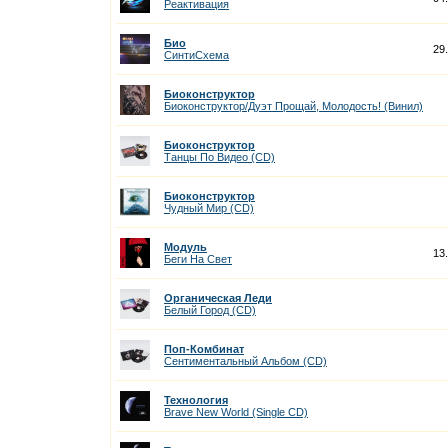
Реактивация
Био
29
СинтиСхема
Биоконструктор
Биоконструктор/Дуэт Прощай, Молодость! (Винил)
Биоконструктор
Танцы По Видео (CD)
Биоконструктор
Чудный Мир (CD)
Модуль
13
Беги На Cвет
Органическая Леди
Белый Город (CD)
Поп-Комбинат
Сентиментальный Альбом (CD)
Технология
Brave New World (Single CD)