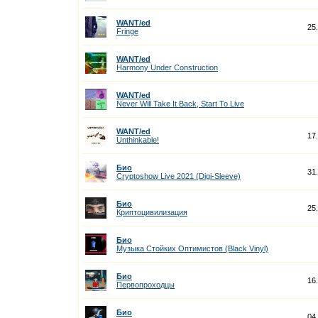
WANT/ed
25
Fringe
WANT/ed
Harmony Under Construction
WANT/ed
Never Will Take It Back, Start To Live
WANT/ed
17
Unthinkable!
Био
31
Cryptoshow Live 2021 (Digi-Sleeve)
Био
25
Криптоцивилизация
Био
Музыка Стойких Оптимистов (Black Vinyl)
Био
16
Первопроходцы
Био
04