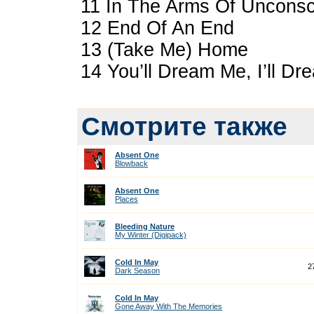
11 In The Arms Of Unconsc
12 End Of An End
13 (Take Me) Home
14 You’ll Dream Me, I’ll Dr
Смотрите также
Absent One
Blowback
Absent One
Places
Bleeding Nature
My Winter (Digipack)
Cold In May
2
Dark Season
Cold In May
Gone Away With The Memories