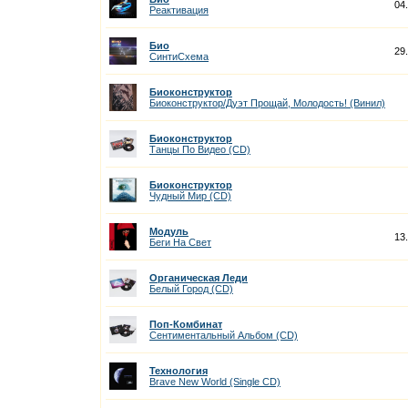
04
Реактивация
Био
29
СинтиСхема
Биоконструктор
Биоконструктор/Дуэт Прощай, Молодость! (Винил)
Биоконструктор
Танцы По Видео (CD)
Биоконструктор
Чудный Мир (CD)
Модуль
13
Беги На Cвет
Органическая Леди
Белый Город (CD)
Поп-Комбинат
Сентиментальный Альбом (CD)
Технология
Brave New World (Single CD)