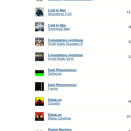
Cold In May
13
Киноленты (CD)
Cold In May
3
Холодный Мир
Compilation-synthpop
2
Synth Radio Russians 5!
Compilation-synthpop
2
Synth Radio Vol.6!
Dark Phenomenon
Disfavour
Dark Phenomenon
Favour
DekaLog
0
Outsider
DekaLog
10
Марш Свободы
Digital Machine