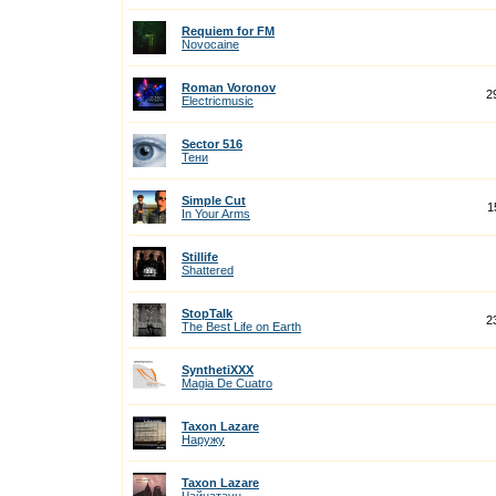
Requiem for FM
Novocaine
Roman Voronov
2
Electricmusic
Sector 516
Тени
Simple Cut
1
In Your Arms
Stillife
Shattered
StopTalk
2
The Best Life on Earth
SynthetiXXX
Magia De Cuatro
Taxon Lazare
Наружу
Taxon Lazare