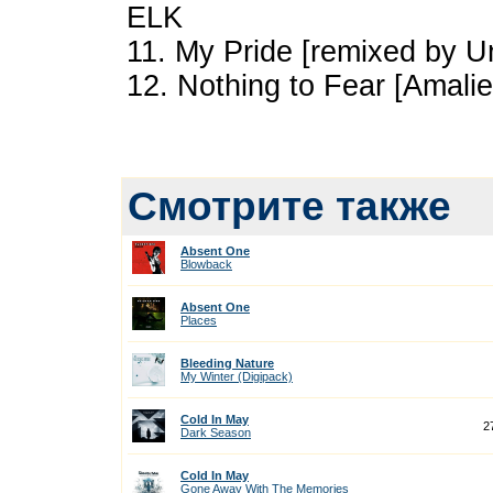
ELK
11. My Pride [remixed by U
12. Nothing to Fear [Amali
Смотрите также
Absent One
Blowback
Absent One
Places
Bleeding Nature
My Winter (Digipack)
Cold In May
2
Dark Season
Cold In May
Gone Away With The Memories