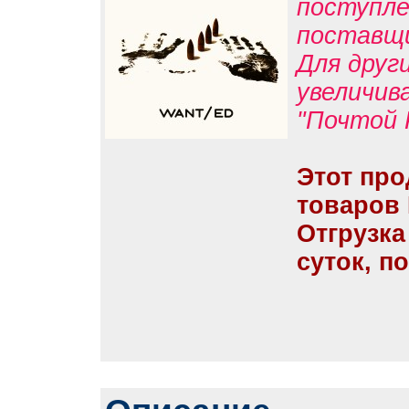
поступле
поставщ
Для друг
увеличив
"Почтой 
Этот про
товаров
Отгрузка
суток, п