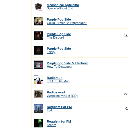
Mechanical Apfelsine
Space Without End
Purple Fog Side
Could It Ever Be Expressed?
Purple Fog Side
28
The Discord
Purple Fog Side
Trinity
Purple Fog Side & Elsehow
How To Disappear
Radiomun
Tot On The Mun
Radiozavod
22
Иллюзия Жизни (CD)
Requiem For FM
0
Epik
Requiem for FM
Krash!