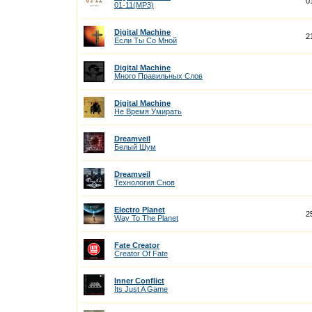
0
01-11(MP3)
Digital Machine
2
Если Ты Со Мной
Digital Machine
Много Правильных Слов
Digital Machine
Не Время Умирать
Dreamveil
Белый Шум
Dreamveil
Технология Снов
Electro Planet
2
Way To The Planet
Fate Creator
Creator Of Fate
Inner Conflict
Its Just A Game