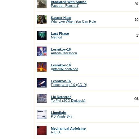
Irradiated With Sound
20
Рассвет (Часть 1)
Kasper Hate
10
Why Live When You Can Rule
Last Phase
1
Method
Lesnikov-16
Ангелы Космоса
Lesnikov-16
Демоны Космоса
Lesnikov-16
Пенетратор 2.0 (CD-R)
Lie Detector
06
To Fly! (2CD Digipack)
Limelight
P.0. Angle Sky
Mechanical Apfelsine
R.E.D.