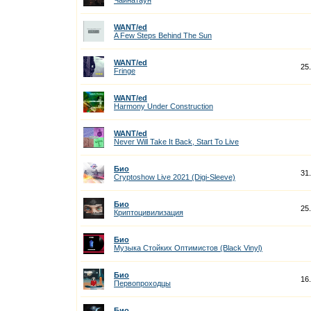
Чайнатаун
WANT/ed
A Few Steps Behind The Sun
WANT/ed
25
Fringe
WANT/ed
Harmony Under Construction
WANT/ed
Never Will Take It Back, Start To Live
Био
31
Cryptoshow Live 2021 (Digi-Sleeve)
Био
25
Криптоцивилизация
Био
Музыка Стойких Оптимистов (Black Vinyl)
Био
16
Первопроходцы
Био