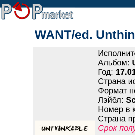
WANT/ed. Unthin
Исполнит
Альбом:
Год:
17.0
Страна и
Формат н
Лэйбл:
Sc
Номер в 
Страна п
Срок пол