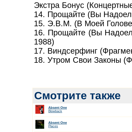
Экстра Бонус (Концертны
14. Прощайте (Вы Надоел
15. Э.В.М. (В Моей Голов
16. Прощайте (Вы Надоел
1988)
17. Виндсерфинг (Фрагме
18. Утром Свои Законы
Смотрите также
Absent One
Blowback
Absent One
Places