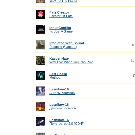
Way To The Planet
Fate Creator
Creator Of Fate
Inner Conflict
Its Just A Game
Irradiated With Sound
20
Рассвет (Часть 1)
Kasper Hate
10
Why Live When You Can Rule
Last Phase
1
Method
Lesnikov-16
Ангелы Космоса
Lesnikov-16
Демоны Космоса
Lesnikov-16
Пенетратор 2.0 (CD-R)