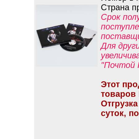
Страна п
Срок пол
поступле
поставщ
Для друг
увеличив
"Почтой 
Этот про
товаров
Отгрузка
суток, п