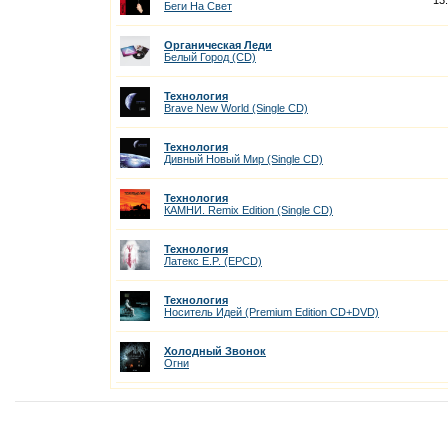
13
Беги На Cвет
Органическая Леди
Белый Город (CD)
Технология
Brave New World (Single CD)
Технология
Дивный Новый Мир (Single CD)
Технология
КАМНИ. Remix Edition (Single CD)
Технология
Латекс E.P. (EPCD)
Технология
Носитель Идей (Premium Edition CD+DVD)
Холодный Звонок
Огни