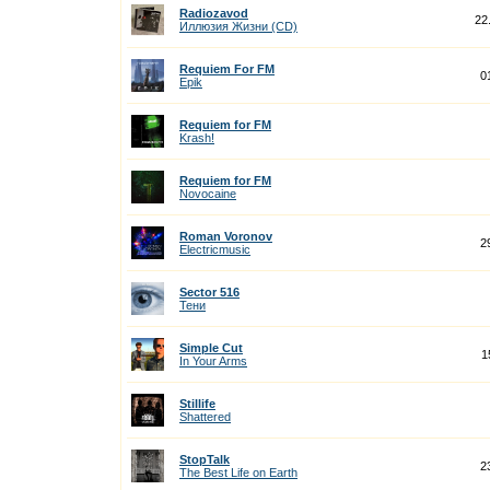
Radiozavod
22
Иллюзия Жизни (CD)
Requiem For FM
0
Epik
Requiem for FM
Krash!
Requiem for FM
Novocaine
Roman Voronov
2
Electricmusic
Sector 516
Тени
Simple Cut
1
In Your Arms
Stillife
Shattered
StopTalk
2
The Best Life on Earth