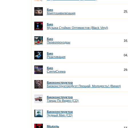
Био
25
Криптоцивилизация
Био
Музыка Стойких Оптимистов (Black Vinyl)
Био
16
Первопроходцы
Био
04
Реактивация
Био
29
СинтиСхема
Биоконструктор
Биоконструктор/Дуэт Прощай, Молодость! (Винил)
Биоконструктор
Танцы По Видео (CD)
Биоконструктор
Чудный Мир (CD)
Модуль