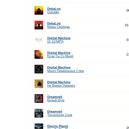
DekaLog
0
Outsider
DekaLog
10
Марш Свободы
Digital Machine
0
01-11(MP3)
Digital Machine
2
Если Ты Со Мной
Digital Machine
Много Правильных Слов
Digital Machine
Не Время Умирать
Dreamveil
Белый Шум
Dreamveil
Технология Снов
Electro Planet
2