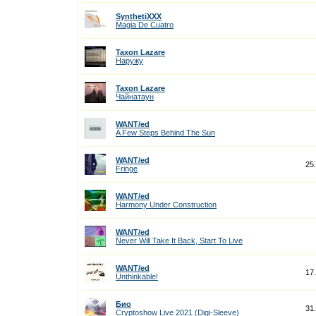
SynthetiXXX
Magia De Cuatro
Taxon Lazare
Наружу
Taxon Lazare
Чайнатаун
WANT/ed
A Few Steps Behind The Sun
WANT/ed
25
Fringe
WANT/ed
Harmony Under Construction
WANT/ed
Never Will Take It Back, Start To Live
WANT/ed
17
Unthinkable!
Био
31
Cryptoshow Live 2021 (Digi-Sleeve)