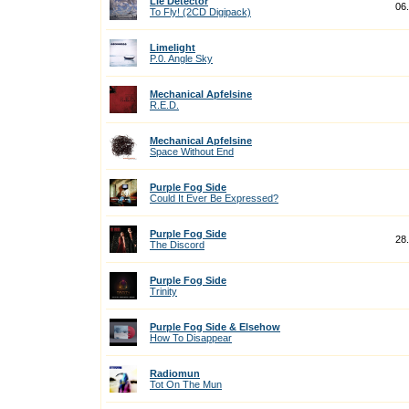
Lie Detector
06
To Fly! (2CD Digipack)
Limelight
P.0. Angle Sky
Mechanical Apfelsine
R.E.D.
Mechanical Apfelsine
Space Without End
Purple Fog Side
Could It Ever Be Expressed?
Purple Fog Side
28
The Discord
Purple Fog Side
Trinity
Purple Fog Side & Elsehow
How To Disappear
Radiomun
Tot On The Mun