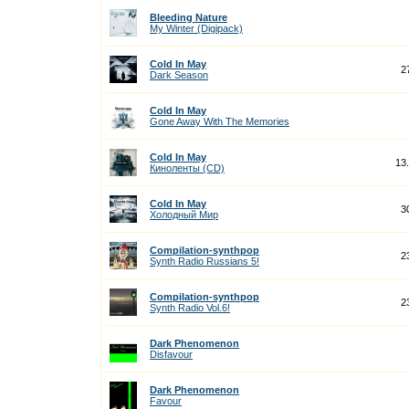
Bleeding Nature
My Winter (Digipack)
Cold In May
2
Dark Season
Cold In May
Gone Away With The Memories
Cold In May
13
Киноленты (CD)
Cold In May
3
Холодный Мир
Compilation-synthpop
2
Synth Radio Russians 5!
Compilation-synthpop
2
Synth Radio Vol.6!
Dark Phenomenon
Disfavour
Dark Phenomenon
Favour