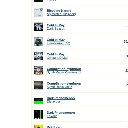
Bleeding Nature
My Winter (Digipack)
Cold In May
2
Dark Season
Cold In May
13
Киноленты (CD)
Cold In May
3
Холодный Мир
Compilation-synthpop
2
Synth Radio Russians 5!
Compilation-synthpop
2
Synth Radio Vol.6!
Dark Phenomenon
Disfavour
Dark Phenomenon
Favour
DekaLog