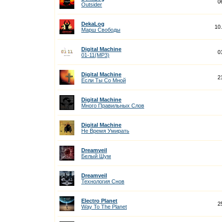
0
Outsider
DekaLog
10
Марш Свободы
Digital Machine
0
01-11(MP3)
Digital Machine
2
Если Ты Со Мной
Digital Machine
Много Правильных Слов
Digital Machine
Не Время Умирать
Dreamveil
Белый Шум
Dreamveil
Технология Снов
Electro Planet
2
Way To The Planet