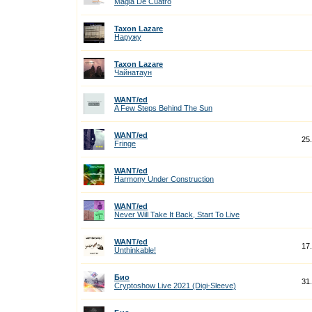
Magia De Cuatro
Taxon Lazare
Наружу
Taxon Lazare
Чайнатаун
WANT/ed
A Few Steps Behind The Sun
WANT/ed
25
Fringe
WANT/ed
Harmony Under Construction
WANT/ed
Never Will Take It Back, Start To Live
WANT/ed
17
Unthinkable!
Био
31
Cryptoshow Live 2021 (Digi-Sleeve)