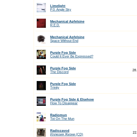
Limelight
P.0. Angle Sky
Mechanical Apfelsine
R.E.D.
Mechanical Apfelsine
Space Without End
Purple Fog Side
Could It Ever Be Expressed?
Purple Fog Side
28
The Discord
Purple Fog Side
Trinity
Purple Fog Side & Elsehow
How To Disappear
Radiomun
Tot On The Mun
Radiozavod
22
Иллюзия Жизни (CD)