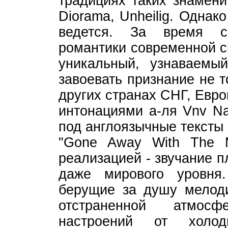
традициях таких знамени
Diorama, Unheilig. Однак
ведется. За время с
романтики современной 
уникальный, узнаваемы
завоевать признание не т
других странах СНГ, Евр
интонациями а-ля Vnv Na
под англоязычные тексты 
"Gone Away With The M
реализацией - звучание п
даже мирового уровня
берущие за душу мелоди
отстраненной атмос
настроений от холо