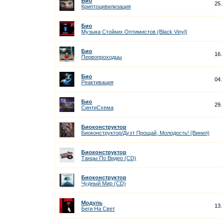
Био
25
Криптоцивилизация
Био
Музыка Стойких Оптимистов (Black Vinyl)
Био
16
Первопроходцы
Био
04
Реактивация
Био
29
СинтиСхема
Биоконструктор
Биоконструктор/Дуэт Прощай, Молодость! (Винил)
Биоконструктор
Танцы По Видео (CD)
Биоконструктор
Чудный Мир (CD)
Модуль
13
Беги На Cвет