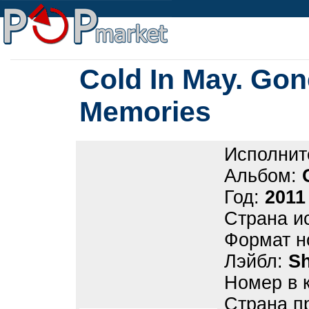
Cold In May. Go
Memories
Исполнит
Альбом:
Год:
2011
Страна и
Формат н
Лэйбл:
S
Номер в 
Страна п