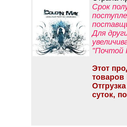
Срок пол
поступле
поставщ
Для друг
увеличив
"Почтой 
Этот про
товаров
Отгрузка
суток, п