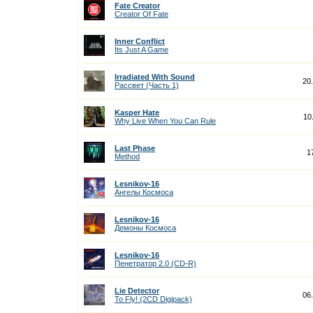
Fate Creator
Creator Of Fate
Inner Conflict
Its Just A Game
Irradiated With Sound
20
Рассвет (Часть 1)
Kasper Hate
10
Why Live When You Can Rule
Last Phase
1
Method
Lesnikov-16
Ангелы Космоса
Lesnikov-16
Демоны Космоса
Lesnikov-16
Пенетратор 2.0 (CD-R)
Lie Detector
06
To Fly! (2CD Digipack)