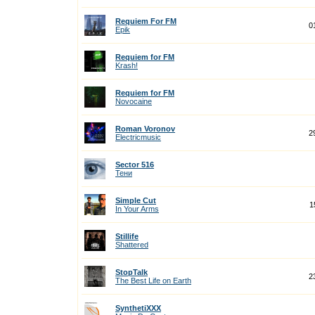
Requiem For FM
0
Epik
Requiem for FM
Krash!
Requiem for FM
Novocaine
Roman Voronov
2
Electricmusic
Sector 516
Тени
Simple Cut
1
In Your Arms
Stillife
Shattered
StopTalk
2
The Best Life on Earth
SynthetiXXX