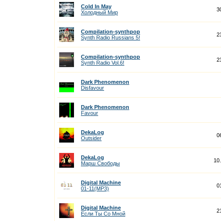
Cold In May
3
Холодный Мир
Compilation-synthpop
2
Synth Radio Russians 5!
Compilation-synthpop
2
Synth Radio Vol.6!
Dark Phenomenon
Disfavour
Dark Phenomenon
Favour
DekaLog
0
Outsider
DekaLog
10
Марш Свободы
Digital Machine
0
01-11(MP3)
Digital Machine
2
Если Ты Со Мной