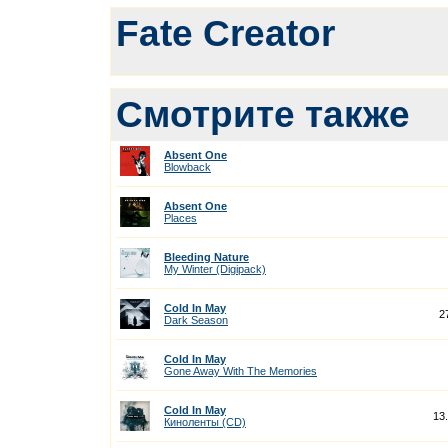
Fate Creator
Смотрите также
Absent One
Blowback
Absent One
Places
Bleeding Nature
My Winter (Digipack)
Cold In May
2
Dark Season
Cold In May
Gone Away With The Memories
Cold In May
13
Киноленты (CD)