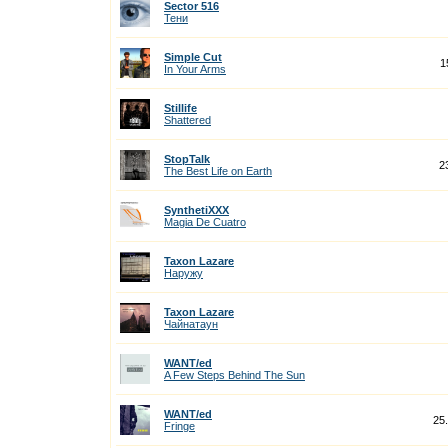
Sector 516
Тени
Simple Cut
1
In Your Arms
Stillife
Shattered
StopTalk
2
The Best Life on Earth
SynthetiXXX
Magia De Cuatro
Taxon Lazare
Наружу
Taxon Lazare
Чайнатаун
WANT/ed
A Few Steps Behind The Sun
WANT/ed
25
Fringe