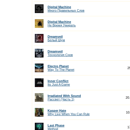
Digital Machine
Много Правильных Слов
Digital Machine
Не Время Умирать
Dreamveil
Белый Шум
Dreamveil
Технология Снов
Electro Planet
2
Way To The Planet
Inner Conflict
Its Just A Game
Irradiated With Sound
20
Рассвет (Часть 1)
Kasper Hate
10
Why Live When You Can Rule
Last Phase
1
Method