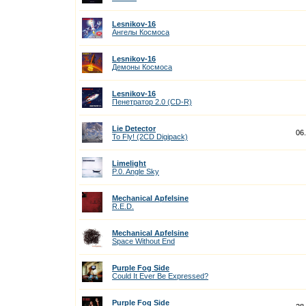
Lesnikov-16
Ангелы Космоса
Lesnikov-16
Демоны Космоса
Lesnikov-16
Пенетратор 2.0 (CD-R)
Lie Detector
06
To Fly! (2CD Digipack)
Limelight
P.0. Angle Sky
Mechanical Apfelsine
R.E.D.
Mechanical Apfelsine
Space Without End
Purple Fog Side
Could It Ever Be Expressed?
Purple Fog Side