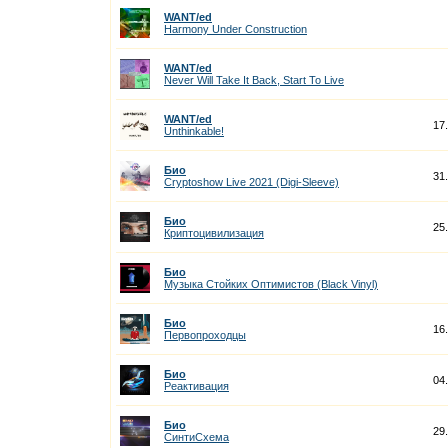
WANT/ed
Harmony Under Construction
WANT/ed
Never Will Take It Back, Start To Live
WANT/ed
17
Unthinkable!
Био
31
Cryptoshow Live 2021 (Digi-Sleeve)
Био
25
Криптоцивилизация
Био
Музыка Стойких Оптимистов (Black Vinyl)
Био
16
Первопроходцы
Био
04
Реактивация
Био
29
СинтиСхема