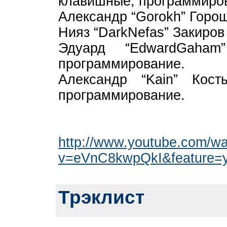
клавишные, программиров
Александр “Gorokh” Горош
Нияз “DarkNefas” Закиров 
Эдуард “EdwardGaham
программирование.
Александр “Kain” Кос
программирование.
http://www.youtube.com/w
v=eVnC8kwpQkI&feature=y
Трэклист