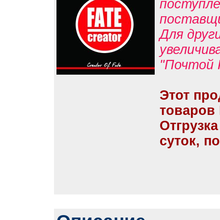
поступле
поставщ
Для друг
увеличив
"Почтой 
Этот про
товаров
Отгрузка
суток, п