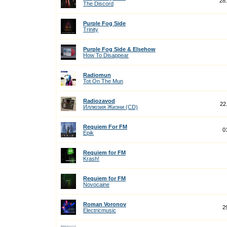
28
The Discord
Purple Fog Side
Trinity
Purple Fog Side & Elsehow
How To Disappear
Radiomun
Tot On The Mun
Radiozavod
22
Иллюзия Жизни (CD)
Requiem For FM
0
Epik
Requiem for FM
Krash!
Requiem for FM
Novocaine
Roman Voronov
2
Electricmusic