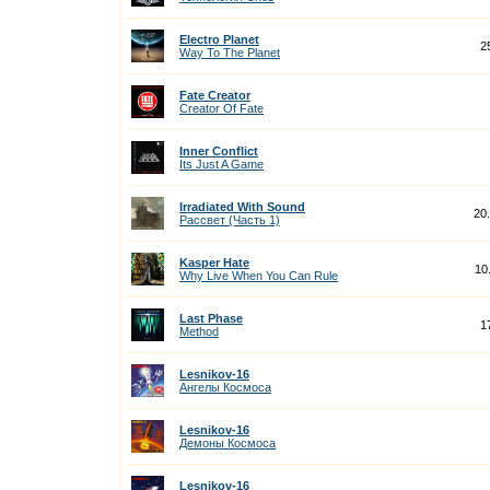
Electro Planet
2
Way To The Planet
Fate Creator
Creator Of Fate
Inner Conflict
Its Just A Game
Irradiated With Sound
20
Рассвет (Часть 1)
Kasper Hate
10
Why Live When You Can Rule
Last Phase
1
Method
Lesnikov-16
Ангелы Космоса
Lesnikov-16
Демоны Космоса
Lesnikov-16