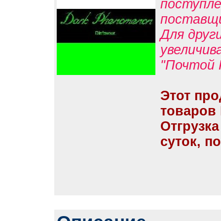
поступле
поставщ
Для друг
увеличив
"Почтой 
Этот про
товаров
Отгрузка
суток, п