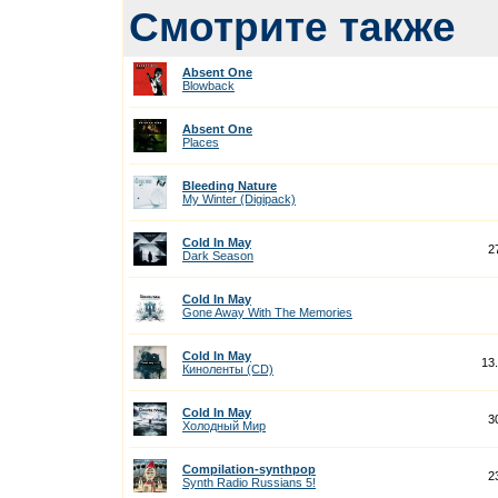
Смотрите также
Absent One
Blowback
Absent One
Places
Bleeding Nature
My Winter (Digipack)
Cold In May
2
Dark Season
Cold In May
Gone Away With The Memories
Cold In May
13
Киноленты (CD)
Cold In May
3
Холодный Мир
Compilation-synthpop
2
Synth Radio Russians 5!