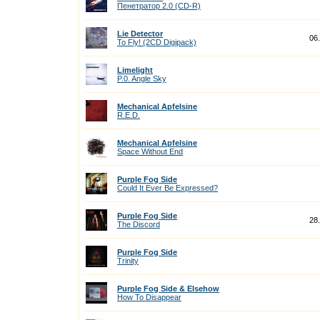
Пенетратор 2.0 (CD-R)
Lie Detector
06
To Fly! (2CD Digipack)
Limelight
P.0. Angle Sky
Mechanical Apfelsine
R.E.D.
Mechanical Apfelsine
Space Without End
Purple Fog Side
Could It Ever Be Expressed?
Purple Fog Side
28
The Discord
Purple Fog Side
Trinity
Purple Fog Side & Elsehow
How To Disappear