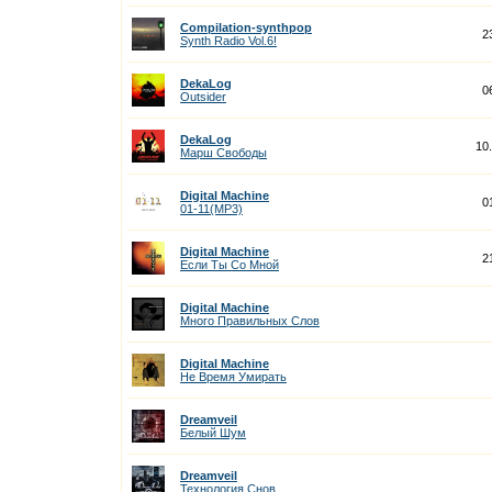
Compilation-synthpop
2
Synth Radio Vol.6!
DekaLog
0
Outsider
DekaLog
10
Марш Свободы
Digital Machine
0
01-11(MP3)
Digital Machine
2
Если Ты Со Мной
Digital Machine
Много Правильных Слов
Digital Machine
Не Время Умирать
Dreamveil
Белый Шум
Dreamveil
Технология Снов