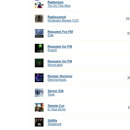
Radiomun
Tot On The Mun
Radiozavod
22
Иллюзия Жизни (CD)
Requiem For FM
0
Epik
Requiem for FM
Krash!
Requiem for FM
Novocaine
Roman Voronov
2
Electricmusic
Sector 516
Тени
Simple Cut
1
In Your Arms
Stillife
Shattered