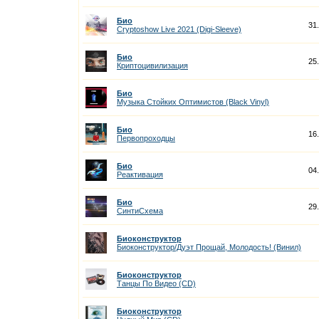
Био
31
Cryptoshow Live 2021 (Digi-Sleeve)
Био
25
Криптоцивилизация
Био
Музыка Стойких Оптимистов (Black Vinyl)
Био
16
Первопроходцы
Био
04
Реактивация
Био
29
СинтиСхема
Биоконструктор
Биоконструктор/Дуэт Прощай, Молодость! (Винил)
Биоконструктор
Танцы По Видео (CD)
Биоконструктор