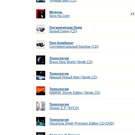
Чудный Мир (CD)
Модуль
13
Беги На Cвет
Органическая Леди
Белый Город (CD)
Поп-Комбинат
Сентиментальный Альбом (CD)
Технология
Brave New World (Single CD)
Технология
Дивный Новый Мир (Single CD)
Технология
КАМНИ. Remix Edition (Single CD)
Технология
Латекс E.P. (EPCD)
Технология
Носитель Идей (Premium Edition CD+DVD)