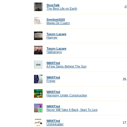
StopTalk
2
The Best Life on Earth
SynthetiXXX
Magia De Cuatro
Taxon Lazare
Наружу
Taxon Lazare
Чайнатаун
WANT/ed
A Few Steps Behind The Sun
WANT/ed
25
Fringe
WANT/ed
Harmony Under Construction
WANT/ed
Never Will Take It Back, Start To Live
WANT/ed
17
Unthinkable!