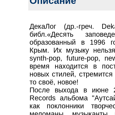
Описание
ДекаЛог (др.-греч. D
библ.«Десять запове
образованный в 1996 г
Крым. Их музыку нельзя
synth-pop, future-pop, n
время находится в пост
новых стилей, стремится 
то своё, новое!
После выхода в июне 2
Records альбома "Аутса
как поклонники творч
меломаны, музыканты