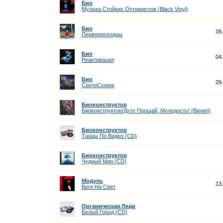
Био
Музыка Стойких Оптимистов (Black Vinyl)
Био
16
Первопроходцы
Био
04
Реактивация
Био
29
СинтиСхема
Биоконструктор
Биоконструктор/Дуэт Прощай, Молодость! (Винил)
Биоконструктор
Танцы По Видео (CD)
Биоконструктор
Чудный Мир (CD)
Модуль
13
Беги На Cвет
Органическая Леди
Белый Город (CD)