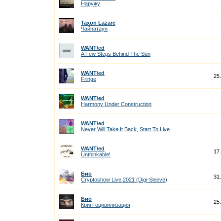
Наружу
Taxon Lazare
Чайнатаун
WANT/ed
A Few Steps Behind The Sun
WANT/ed
25
Fringe
WANT/ed
Harmony Under Construction
WANT/ed
Never Will Take It Back, Start To Live
WANT/ed
17
Unthinkable!
Био
31
Cryptoshow Live 2021 (Digi-Sleeve)
Био
25
Криптоцивилизация