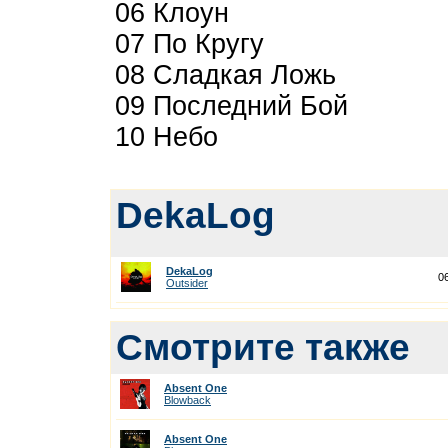
06 Клоун
07 По Кругу
08 Сладкая Ложь
09 Последний Бой
10 Небо
DekaLog
DekaLog
0
Outsider
Смотрите также
Absent One
Blowback
Absent One