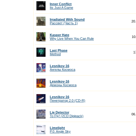
Inner Conflict
Its Just A Game
Irradiated With Sound
20
Рассвет (Часть 1)
Kasper Hate
10
Why Live When You Can Rule
Last Phase
1
Method
Lesnikov-16
Ангелы Космоса
Lesnikov-16
Демоны Космоса
Lesnikov-16
Пенетратор 2.0 (CD-R)
Lie Detector
06
To Fly! (2CD Digipack)
Limelight
P.0. Angle Sky