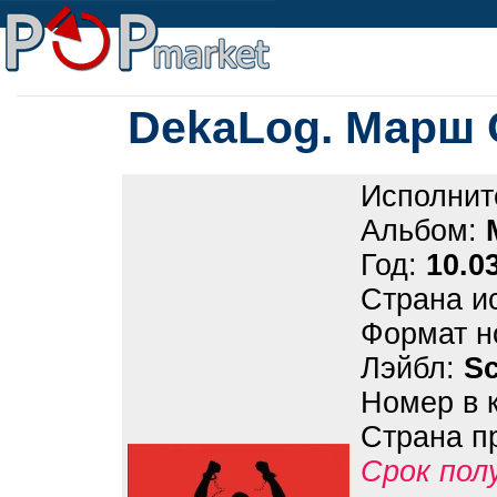
DekaLog. Марш
Исполнит
Альбом:
Год:
10.0
Страна и
Формат н
Лэйбл:
Sc
Номер в 
Страна п
Срок пол