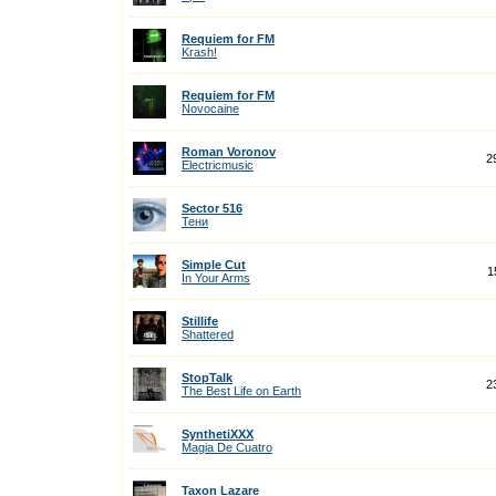
Requiem for FM
Krash!
Requiem for FM
Novocaine
Roman Voronov
2
Electricmusic
Sector 516
Тени
Simple Cut
1
In Your Arms
Stillife
Shattered
StopTalk
2
The Best Life on Earth
SynthetiXXX
Magia De Cuatro
Taxon Lazare