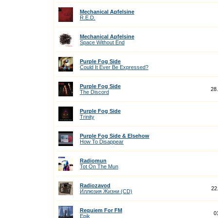
Mechanical Apfelsine
R.E.D.
Mechanical Apfelsine
Space Without End
Purple Fog Side
Could It Ever Be Expressed?
Purple Fog Side
28
The Discord
Purple Fog Side
Trinity
Purple Fog Side & Elsehow
How To Disappear
Radiomun
Tot On The Mun
Radiozavod
22
Иллюзия Жизни (CD)
Requiem For FM
0
Epik