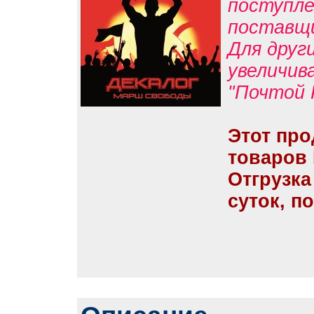
поступле
поставщ
Для друг
увеличив
"Почтой 
Этот про
товаров
Отгрузка
суток, п