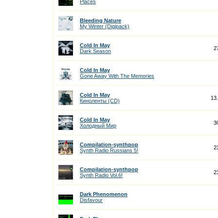
Places
Bleeding Nature
My Winter (Digipack)
Cold In May
2
Dark Season
Cold In May
Gone Away With The Memories
Cold In May
13
Киноленты (CD)
Cold In May
3
Холодный Мир
Compilation-synthpop
2
Synth Radio Russians 5!
Compilation-synthpop
2
Synth Radio Vol.6!
Dark Phenomenon
Disfavour