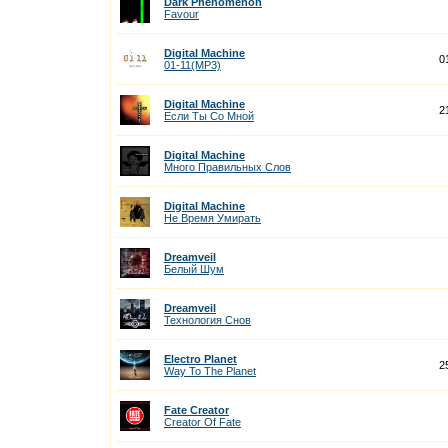
Dark Phenomenon
Favour
Digital Machine
0
01-11(MP3)
Digital Machine
2
Если Ты Со Мной
Digital Machine
Много Правильных Слов
Digital Machine
Не Время Умирать
Dreamveil
Белый Шум
Dreamveil
Технология Снов
Electro Planet
2
Way To The Planet
Fate Creator
Creator Of Fate