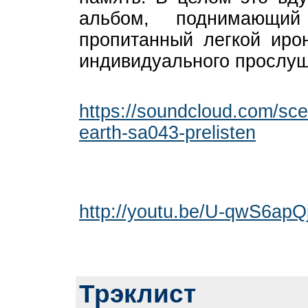
альбом, поднимающий
пропитанный легкой иро
индивидуального прослуш
https://soundcloud.com/scent
earth-sa043-prelisten
http://youtu.be/U-qwS6apQ
Трэклист