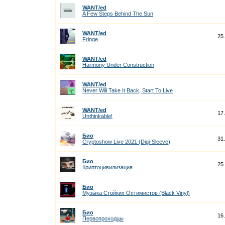
WANT/ed
A Few Steps Behind The Sun
WANT/ed
25
Fringe
WANT/ed
Harmony Under Construction
WANT/ed
Never Will Take It Back, Start To Live
WANT/ed
17
Unthinkable!
Био
31
Cryptoshow Live 2021 (Digi-Sleeve)
Био
25
Криптоцивилизация
Био
Музыка Стойких Оптимистов (Black Vinyl)
Био
16
Первопроходцы