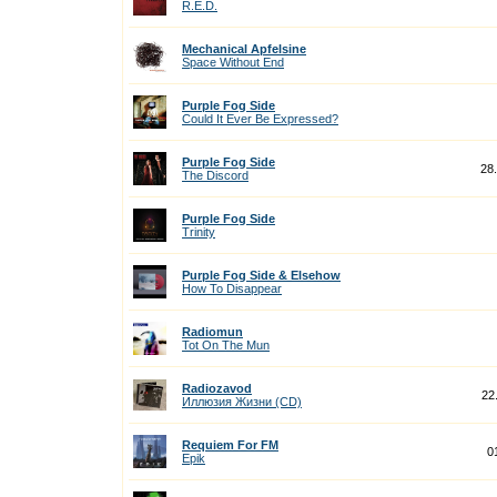
R.E.D.
Mechanical Apfelsine
Space Without End
Purple Fog Side
Could It Ever Be Expressed?
Purple Fog Side
28
The Discord
Purple Fog Side
Trinity
Purple Fog Side & Elsehow
How To Disappear
Radiomun
Tot On The Mun
Radiozavod
22
Иллюзия Жизни (CD)
Requiem For FM
0
Epik