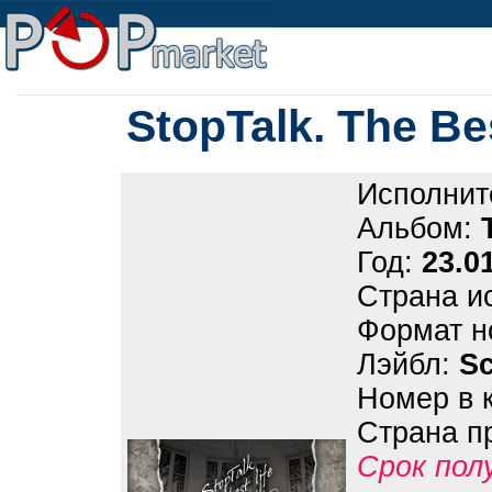
StopTalk. The Be
Исполнит
Альбом:
Год:
23.0
Страна и
Формат н
Лэйбл:
Sc
Номер в 
Страна п
Срок пол