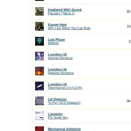
Irradiated With Sound
20
Рассвет (Часть 1)
Kasper Hate
10
Why Live When You Can Rule
Last Phase
1
Method
Lesnikov-16
Ангелы Космоса
Lesnikov-16
Демоны Космоса
Lesnikov-16
Пенетратор 2.0 (CD-R)
Lie Detector
06
To Fly! (2CD Digipack)
Limelight
P.0. Angle Sky
Mechanical Apfelsine