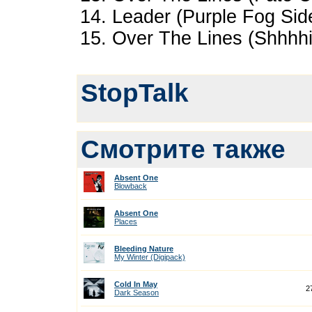
14. Leader (Purple Fog Sid
15. Over The Lines (Shhhh
StopTalk
Смотрите также
Absent One
Blowback
Absent One
Places
Bleeding Nature
My Winter (Digipack)
Cold In May
2
Dark Season