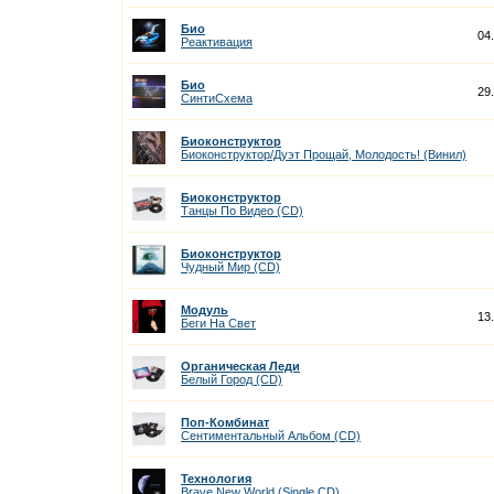
Био
04
Реактивация
Био
29
СинтиСхема
Биоконструктор
Биоконструктор/Дуэт Прощай, Молодость! (Винил)
Биоконструктор
Танцы По Видео (CD)
Биоконструктор
Чудный Мир (CD)
Модуль
13
Беги На Cвет
Органическая Леди
Белый Город (CD)
Поп-Комбинат
Сентиментальный Альбом (CD)
Технология
Brave New World (Single CD)