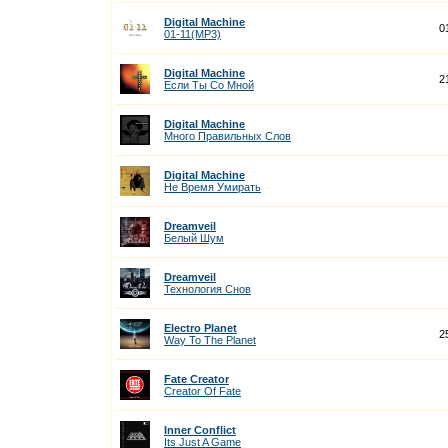
Digital Machine
0
01-11(MP3)
Digital Machine
2
Если Ты Со Мной
Digital Machine
Много Правильных Слов
Digital Machine
Не Время Умирать
Dreamveil
Белый Шум
Dreamveil
Технология Снов
Electro Planet
2
Way To The Planet
Fate Creator
Creator Of Fate
Inner Conflict
Its Just A Game