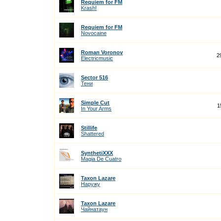
Requiem for FM
Krash!
Requiem for FM
Novocaine
Roman Voronov
2
Electricmusic
Sector 516
Тени
Simple Cut
1
In Your Arms
Stillife
Shattered
SynthetiXXX
Magia De Cuatro
Taxon Lazare
Наружу
Taxon Lazare
Чайнатаун