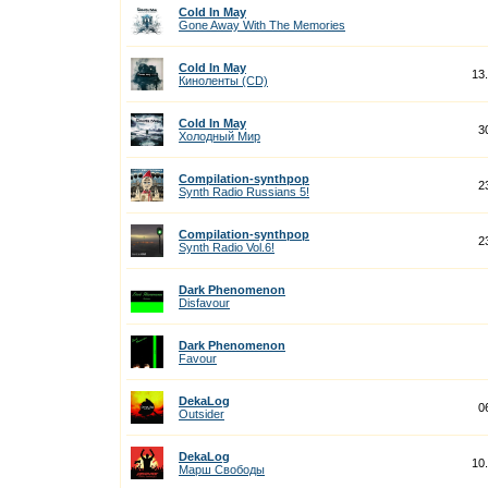
Cold In May
Gone Away With The Memories
Cold In May
13
Киноленты (CD)
Cold In May
3
Холодный Мир
Compilation-synthpop
2
Synth Radio Russians 5!
Compilation-synthpop
2
Synth Radio Vol.6!
Dark Phenomenon
Disfavour
Dark Phenomenon
Favour
DekaLog
0
Outsider
DekaLog
10
Марш Свободы