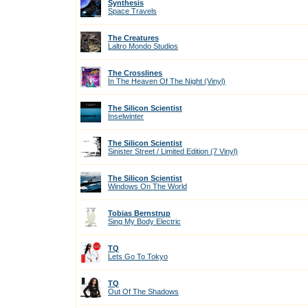
Synthesis
Space Travels
The Creatures
Laltro Mondo Studios
The Crosslines
In The Heaven Of The Night (Vinyl)
The Silicon Scientist
Inselwinter
The Silicon Scientist
Sinister Street / Limited Edition (7 Vinyl)
The Silicon Scientist
Windows On The World
Tobias Bernstrup
Sing My Body Electric
TQ
Lets Go To Tokyo
TQ
Out Of The Shadows