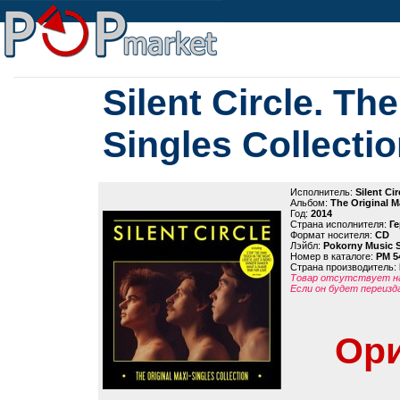
Silent Circle. Th
Singles Collecti
Исполнитель:
Silent Cir
Альбом:
The Original M
Год:
2014
Страна исполнителя:
Г
Формат носителя:
CD
Лэйбл:
Pokorny Music 
Номер в каталоге:
PM 5
Страна производитель:
Товар отсутствует на
Если он будет переизд
Ори