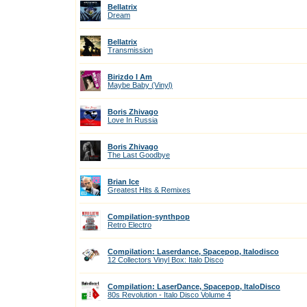
Bellatrix
Dream
Bellatrix
Transmission
Birizdo I Am
Maybe Baby (Vinyl)
Boris Zhivago
Love In Russia
Boris Zhivago
The Last Goodbye
Brian Ice
Greatest Hits & Remixes
Compilation-synthpop
Retro Electro
Compilation: Laserdance, Spacepop, Italodisco
12 Collectors Vinyl Box: Italo Disco
Compilation: LaserDance, Spacepop, ItaloDisco
80s Revolution - Italo Disco Volume 4