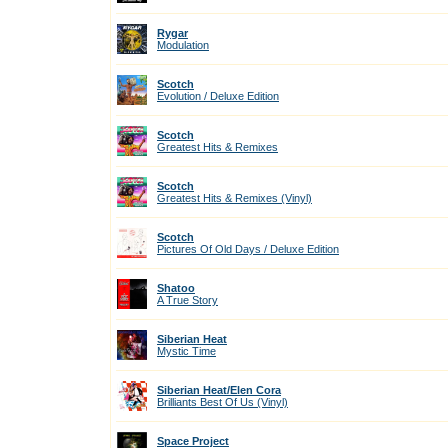
Rygar
Modulation
Scotch
Evolution / Deluxe Edition
Scotch
Greatest Hits & Remixes
Scotch
Greatest Hits & Remixes (Vinyl)
Scotch
Pictures Of Old Days / Deluxe Edition
Shatoo
A True Story
Siberian Heat
Mystic Time
Siberian Heat/Elen Cora
Brilliants Best Of Us (Vinyl)
Space Project