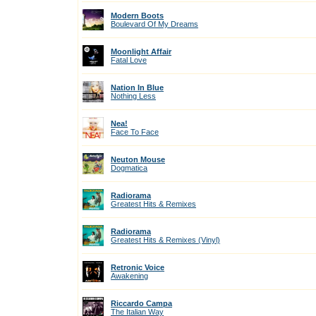
Modern Boots
Boulevard Of My Dreams
Moonlight Affair
Fatal Love
Nation In Blue
Nothing Less
Nea!
Face To Face
Neuton Mouse
Dogmatica
Radiorama
Greatest Hits & Remixes
Radiorama
Greatest Hits & Remixes (Vinyl)
Retronic Voice
Awakening
Riccardo Campa
The Italian Way