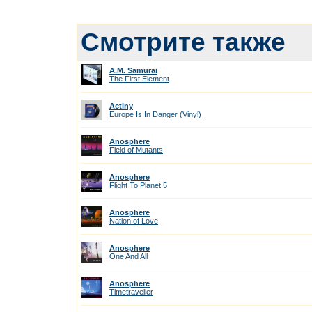
Смотрите также
A.M. Samurai
The First Element
Actiny
Europe Is In Danger (Vinyl)
Anosphere
Field of Mutants
Anosphere
Flight To Planet 5
Anosphere
Nation of Love
Anosphere
One And All
Anosphere
Timetraveller