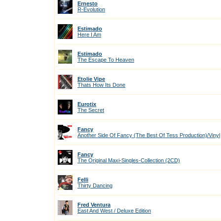
Ernesto
R-Evolution
Estimado
Here I Am
Estimado
The Escape To Heaven
Etolie Vipe
Thats How Its Done
Eurotix
The Secret
Fancy
Another Side Of Fancy (The Best Of Tess Production)/Vinyl
Fancy
The Original Maxi-Singles-Collection (2CD)
Felli
Thirty Dancing
Fred Ventura
East And West / Deluxe Edition