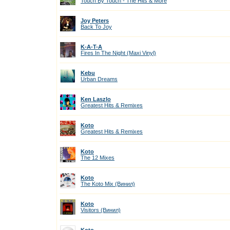
Touch By Touch - The Hits & More
Joy Peters
Back To Joy
K-A-T-A
Fires In The Night (Maxi Vinyl)
Kebu
Urban Dreams
Ken Laszlo
Greatest Hits & Remixes
Koto
Greatest Hits & Remixes
Koto
The 12 Mixes
Koto
The Koto Mix (Винил)
Koto
Visitors (Винил)