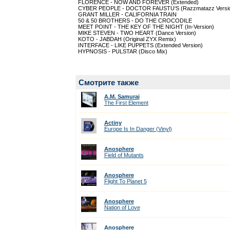
FLORENCE - NOW AND FOREVER (Extended)
CYBER PEOPLE - DOCTOR FAUSTU‘S (Razzmatazz Versi
GRANT MILLER - CALIFORNIA TRAIN
50 & 50 BROTHERS - DO THE CROCODILE
MEET POINT - THE KEY OF THE NIGHT (In-Version)
MIKE STEVEN - TWO HEART (Dance Version)
KOTO - JABDAH (Original ZYX Remix)
INTERFACE - LIKE PUPPETS (Extended Version)
HYPNOSIS - PULSTAR (Disco Mix)
Смотрите также
A.M. Samurai
The First Element
Actiny
Europe Is In Danger (Vinyl)
Anosphere
Field of Mutants
Anosphere
Flight To Planet 5
Anosphere
Nation of Love
Anosphere