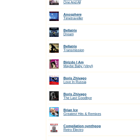
One And All
Anosphere
Timetraveller
Bellatrix
Dream
Bellatrix
Transmission
Birizdo I Am
Maybe Baby (Vinyl)
Boris Zhivago
Love In Russia
Boris Zhivago
The Last Goodbye
Brian Ice
Greatest Hits & Remixes
Compilation-synthpop
Retro Electro