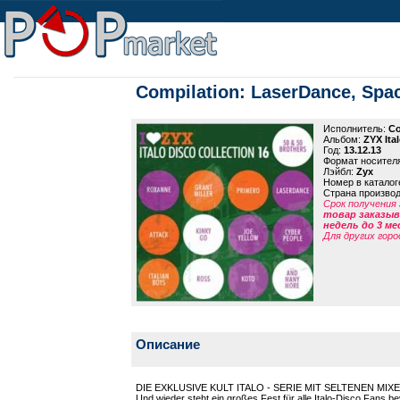
Compilation: LaserDance, Space
Исполнитель:
Co
Альбом:
ZYX Ita
Год:
13.12.13
Формат носител
Лэйбл:
Zyx
Номер в каталог
Страна произво
Срок получения 
товар заказыва
недель до 3 ме
Для других горо
Описание
DIE EXKLUSIVE KULT ITALO - SERIE MIT SELTENEN MIXEN 
Und wieder steht ein großes Fest für alle Italo-Disco Fans bev