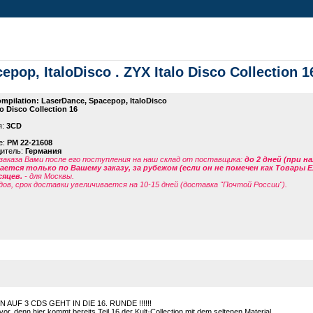
pop, ItaloDisco . ZYX Italo Disco Collection 1
mpilation: LaserDance, Spacepop, ItaloDisco
lo Disco Collection 16
я:
3CD
е:
PM 22-21608
дитель:
Германия
заказа Вами после его поступления на наш склад от поставщика
:
до 2 дней (при н
ется только по Вашему заказу, за рубежом (если он не помечен как Товары 
сяцев.
- для Москвы.
дов, срок доставки увеличивается на 10-15 дней (доставка "Почтой России").
AUF 3 CDS GEHT IN DIE 16. RUNDE !!!!!!
or, denn hier kommt bereits Teil 16 der Kult-Collection mit dem seltenen Material.