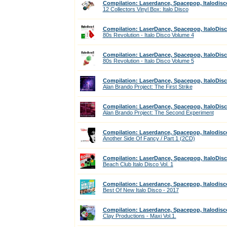
Compilation: Laserdance, Spacepop, Italodisc
12 Collectors Vinyl Box: Italo Disco
Compilation: LaserDance, Spacepop, ItaloDis
80s Revolution - Italo Disco Volume 4
Compilation: LaserDance, Spacepop, ItaloDis
80s Revolution - Italo Disco Volume 5
Compilation: LaserDance, Spacepop, ItaloDis
Alan Brando Project: The First Strike
Compilation: LaserDance, Spacepop, ItaloDis
Alan Brando Project: The Second Experiment
Compilation: Laserdance, Spacepop, Italodisc
Another Side Of Fancy / Part 1 (2CD)
Compilation: LaserDance, Spacepop, ItaloDis
Beach Club Italo Disco Vol. 1
Compilation: Laserdance, Spacepop, Italodisc
Best Of New Italo Disco - 2017
Compilation: Laserdance, Spacepop, Italodisc
Clay Productions - Maxi Vol.1.