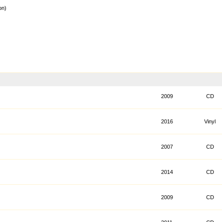
on)
2009
CD
2016
Vinyl
2007
CD
2014
CD
2009
CD