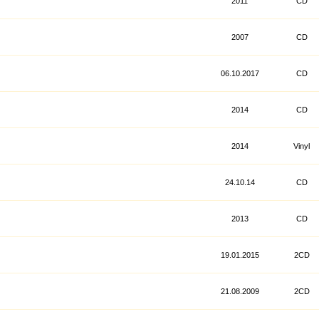
2011
CD
2007
CD
06.10.2017
CD
2014
CD
2014
Vinyl
24.10.14
CD
2013
CD
19.01.2015
2CD
21.08.2009
2CD