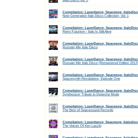
Maxi Disco Vol. 3
Compilation: Laserdance, Spacepop, Italodisc
New Generation Italo Disco Collection, Vol. 1
Compilation: LaserDance, Spacepop, ItaloDis
Retro Futurism - Italo Is Still Alive
Compilation: LaserDance, Spacepop, ItaloDis
Russian Mix Italo Disco
Compilation: LaserDance, Spacepop, ItaloDis
Russian Mix Italo Disco (Remastered Edition 2013
Compilation: LaserDance, Spacepop, ItaloDis
Spacesynth Revolutions, Episode One
Compilation: LaserDance, Spacepop, ItaloDis
Synthesizer Tribute to Depeche Mode
Compilation: LaserDance, Spacepop, ItaloDis
The Best of Spacesound Records
Compilation: Laserdance, Spacepop, Italodisc
The Voices Of Ken Laszlo
Compilation: Laserdance, Spacepop, Italodisc