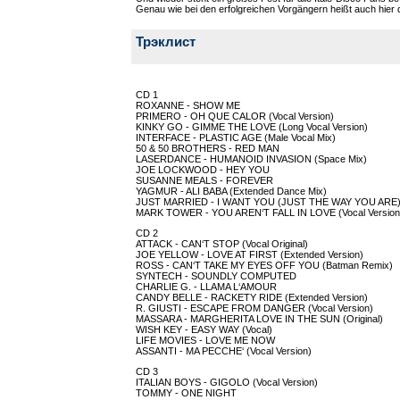
Genau wie bei den erfolgreichen Vorgängern heißt auch hier 
Трэклист
CD 1
ROXANNE - SHOW ME
PRIMERO - OH QUE CALOR (Vocal Version)
KINKY GO - GIMME THE LOVE (Long Vocal Version)
INTERFACE - PLASTIC AGE (Male Vocal Mix)
50 & 50 BROTHERS - RED MAN
LASERDANCE - HUMANOID INVASION (Space Mix)
JOE LOCKWOOD - HEY YOU
SUSANNE MEALS - FOREVER
YAGMUR - ALI BABA (Extended Dance Mix)
JUST MARRIED - I WANT YOU (JUST THE WAY YOU ARE) (
MARK TOWER - YOU AREN‘T FALL IN LOVE (Vocal Version
CD 2
ATTACK - CAN‘T STOP (Vocal Original)
JOE YELLOW - LOVE AT FIRST (Extended Version)
ROSS - CAN‘T TAKE MY EYES OFF YOU (Batman Remix)
SYNTECH - SOUNDLY COMPUTED
CHARLIE G. - LLAMA L‘AMOUR
CANDY BELLE - RACKETY RIDE (Extended Version)
R. GIUSTI - ESCAPE FROM DANGER (Vocal Version)
MASSARA - MARGHERITA LOVE IN THE SUN (Original)
WISH KEY - EASY WAY (Vocal)
LIFE MOVIES - LOVE ME NOW
ASSANTI - MA PECCHE‘ (Vocal Version)
CD 3
ITALIAN BOYS - GIGOLO (Vocal Version)
TOMMY - ONE NIGHT