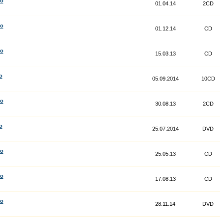
co
01.04.14
2CD
co
01.12.14
CD
co
15.03.13
CD
o
05.09.2014
10CD
co
30.08.13
2CD
o
25.07.2014
DVD
co
25.05.13
CD
co
17.08.13
CD
co
28.11.14
DVD