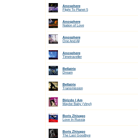
Anosphere
Flight To Planet 5
Anosphere
Nation of Love
Anosphere
One And All
Anosphere
Timetraveller
Bellatrix
Dream
Bellatrix
Transmission
Birizdo I Am
Maybe Baby (Vinyl)
Boris Zhivago
Love In Russia
Boris Zhivago
The Last Goodbye