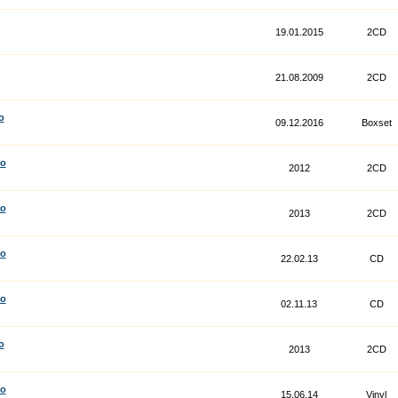
19.01.2015
2CD
21.08.2009
2CD
o
09.12.2016
Boxset
co
2012
2CD
co
2013
2CD
co
22.02.13
CD
co
02.11.13
CD
o
2013
2CD
co
15.06.14
Vinyl