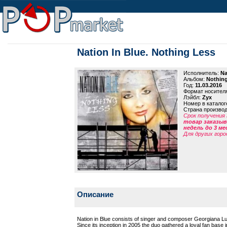
Nation In Blue. Nothing Less
Исполнитель:
Na
Альбом:
Nothing
Год:
11.03.2016
Формат носител
Лэйбл:
Zyx
Номер в каталог
Страна произво
Срок получения 
товар заказыва
недель до 3 ме
Для других горо
Описание
Nation in Blue consists of singer and composer Georgiana 
Since its inception in 2005 the duo gathered a loyal fan base in