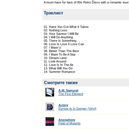
A must-have for fans of 80s Retro Disco with a romantic touc
Трэклист
01. Have You Got What It Takes
02. Nothing Less
03. Your Saviour I Will Be
04. I Will Do Anything
05. There Is Something
06. Love Is Love It Love Can
07. I Want U
08. Better Than The Best
09. I Want To Be A Star
10. Distant Land
11. Look Around
12. Love Is In The Air
13. What Will You Do
14. Summer Romance
Смотрите также
A.M. Samurai
The First Element
Actiny
Europe Is In Danger (Vinyl)
Anosphere
Field of Mutants