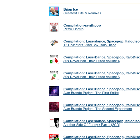
Brian Ice
Greatest Hits & Remixes
Compilation-synthpop
Retro Electro
Compilation: Laserdance, Spacepop, Italodisc
12 Collectors Vinyl Box: Italo Disco
Compilation: LaserDance, Spacepop, ItaloDis
80s Revolution - Italo Disco Volume 4
Compilation: LaserDance, Spacepop, ItaloDis
80s Revolution - Italo Disco Volume 5
Compilation: LaserDance, Spacepop, ItaloDis
Alan Brando Project: The First Strike
Compilation: LaserDance, Spacepop, ItaloDis
Alan Brando Project: The Second Experiment
Compilation: Laserdance, Spacepop, Italodisc
Another Side Of Fancy / Part 1 (2CD)
Compilation: LaserDance, Spacepop, ItaloDis