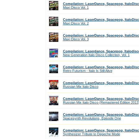
Compilation: LaserDance, Spacepop, ItaloDis
Maxi Disco Vol. 1
Compilation: LaserDance, Spacepop, ItaloDis
Maxi Disco Vol. 2
Compilation: LaserDance, Spacepop, ItaloDis
Maxi Disco Vol. 3
Compilation: Laserdance, Spacepop, Italodisc
New Generation Italo Disco Collection, Vol. 1
Compilation: LaserDance, Spacepop, ItaloDis
Retro Futurism - Italo Is Still Alive
Compilation: LaserDance, Spacepop, ItaloDis
Russian Mix Italo Disco
Compilation: LaserDance, Spacepop, ItaloDis
Russian Mix Italo Disco (Remastered Edition 2013
Compilation: LaserDance, Spacepop, ItaloDis
Spacesynth Revolutions, Episode One
Compilation: LaserDance, Spacepop, ItaloDis
Synthesizer Tribute to Depeche Mode