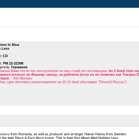
tion In Blue
 Less
я:
CD
е:
PM 22-22398
дитель:
Германия
заказа Вами после его поступления на наш склад от поставщика
:
до 2 дней (при н
ется только по Вашему заказу, за рубежом (если он не помечен как Товары 
сяцев.
- для Москвы.
дов, срок доставки увеличивается на 10-15 дней (доставка "Почтой России").
Lucescu from Romania, as well as producer and arranger Hakan Hannu from Sweden.
 the Italo Disco & Euro disco scene. This is their first album titled Nothing Less.