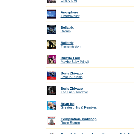
One And All
Anosphere
Timetraveller
Bellatrix
Dream
Bellatrix
Transmission
Birizdo I Am
Maybe Baby (Vinyl)
Boris Zhivago
Love In Russia
Boris Zhivago
The Last Goodbye
Brian Ice
Greatest Hits & Remixes
Compilation-synthpop
Retro Electro