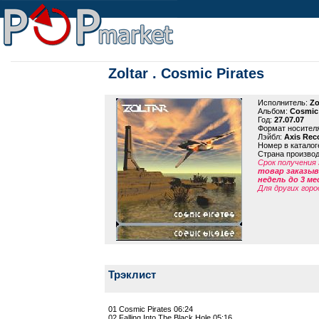
Zoltar . Cosmic Pirates
Исполнитель:
Zo
Альбом:
Cosmic 
Год:
27.07.07
Формат носител
Лэйбл:
Axis Rec
Номер в каталог
Страна произво
Срок получения 
товар заказыва
недель до 3 ме
Для других горо
Трэклист
01 Cosmic Pirates 06:24
02 Falling Into The Black Hole 05:16