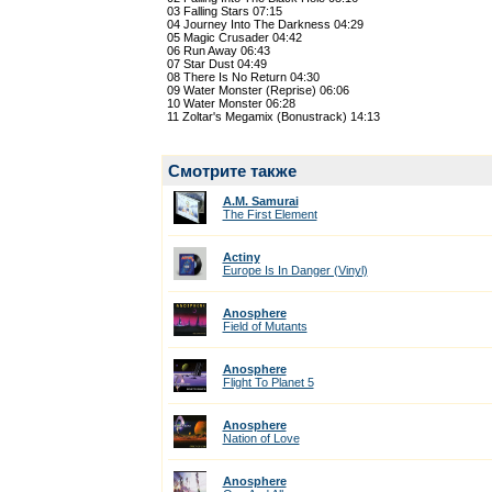
03 Falling Stars 07:15
04 Journey Into The Darkness 04:29
05 Magic Crusader 04:42
06 Run Away 06:43
07 Star Dust 04:49
08 There Is No Return 04:30
09 Water Monster (Reprise) 06:06
10 Water Monster 06:28
11 Zoltar's Megamix (Bonustrack) 14:13
Смотрите также
A.M. Samurai
The First Element
Actiny
Europe Is In Danger (Vinyl)
Anosphere
Field of Mutants
Anosphere
Flight To Planet 5
Anosphere
Nation of Love
Anosphere