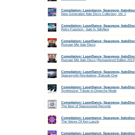
Compilation: Laserdance, Spacepop, Italodisc
New Generation Italo Disco Collection, Vol. 1
Compilation: LaserDance, Spacepop, ItaloDis
Retro Futurism - Italo Is Still Alive
Compilation: LaserDance, Spacepop, ItaloDis
Russian Mix Italo Disco
Compilation: LaserDance, Spacepop, ItaloDis
Russian Mix Italo Disco (Remastered Edition 2013
Compilation: LaserDance, Spacepop, ItaloDis
Spacesynth Revolutions, Episode One
Compilation: LaserDance, Spacepop, ItaloDis
Synthesizer Tribute to Depeche Mode
Compilation: LaserDance, Spacepop, ItaloDis
The Best of Spacesound Records
Compilation: Laserdance, Spacepop, Italodisc
The Voices Of Ken Laszlo
Compilation: Laserdance, Spacepop, Italodisc