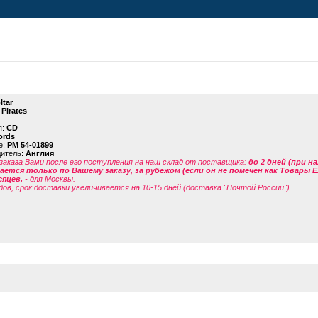
ltar
Pirates
я:
CD
ords
е:
PM 54-01899
дитель:
Англия
заказа Вами после его поступления на наш склад от поставщика
:
до 2 дней (при н
ется только по Вашему заказу, за рубежом (если он не помечен как Товары 
сяцев.
- для Москвы.
дов, срок доставки увеличивается на 10-15 дней (доставка "Почтой России").