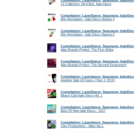
Compilation: Laserdance, Spacepop, Italodisc
12 Collectors Vinyl Box: Italo Disco
Compilation: LaserDance, Spacepop, ItaloDis
80s Revolution - Italo Disco Volume 4
Compilation: LaserDance, Spacepop, ItaloDis
80s Revolution - Italo Disco Volume 5
Compilation: LaserDance, Spacepop, ItaloDis
Alan Brando Project: The First Strike
Compilation: LaserDance, Spacepop, ItaloDis
Alan Brando Project: The Second Experiment
Compilation: Laserdance, Spacepop, Italodisc
Another Side Of Fancy / Part 1 (2CD)
Compilation: LaserDance, Spacepop, ItaloDis
Beach Club Italo Disco Vol. 1
Compilation: Laserdance, Spacepop, Italodisc
Best Of New Italo Disco - 2017
Compilation: Laserdance, Spacepop, Italodisc
Clay Productions - Maxi Vol.1.