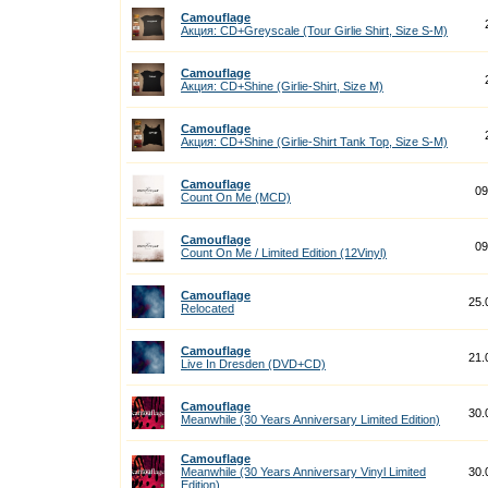
Camouflage
Акция: CD+Greyscale (Tour Girlie Shirt, Size S-M)
Camouflage
Акция: CD+Shine (Girlie-Shirt, Size M)
Camouflage
Акция: CD+Shine (Girlie-Shirt Tank Top, Size S-M)
Camouflage
09
Count On Me (MCD)
Camouflage
09
Count On Me / Limited Edition (12Vinyl)
Camouflage
25.
Relocated
Camouflage
21.
Live In Dresden (DVD+CD)
Camouflage
30.
Meanwhile (30 Years Anniversary Limited Edition)
Camouflage
Meanwhile (30 Years Anniversary Vinyl Limited
30.
Edition)