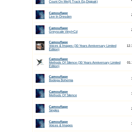
Count On Me(6 Track Ep,Digipak)
Camouflage
Live In Dresden
Camouflage
Greyscale Vinyl+Cd
Camouflage
Voices & Images (30 Years Anniversary Limited
12.
Edition)
Camouflage
Methods Of Silence (30 Years Anniversary Limited
01.
Edition)
Camouflage
Bodega Bohemia
Camouflage
Methods Of Silence
Camouflage
Singles
Camouflage
Voices & Images