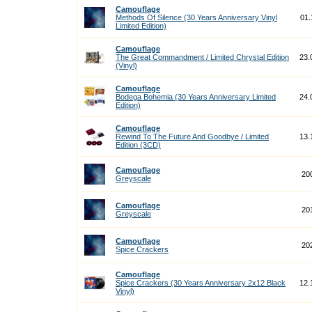
Camouflage
Methods Of Silence (30 Years Anniversary Vinyl
01.
Limited Edition)
Camouflage
The Great Commandment / Limited Chrystal Edition
23.
(Vinyl)
Camouflage
Bodega Bohemia (30 Years Anniversary Limited
24.
Edition)
Camouflage
Rewind To The Future And Goodbye / Limited
13.
Edition (3CD)
Camouflage
20
Greyscale
Camouflage
20
Greyscale
Camouflage
20
Spice Crackers
Camouflage
Spice Crackers (30 Years Anniversary 2x12 Black
12.
Vinyl)