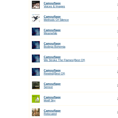
Camouflage
Voices & Images
Camouflage
Methods Of Silence
Camouflage
Meanwhile
Camouflage
Bodega Bohemia
Camouflage
We Stroke The Flames(Best Of)
Camouflage
Rewind(Best Of)
Camouflage
Sensor
Camouflage
Motif Sky
Camouflage
Relocated