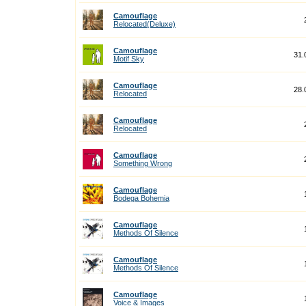
Camouflage
Relocated(Deluxe)
Camouflage
31.
Motif Sky
Camouflage
28.
Relocated
Camouflage
Relocated
Camouflage
Something Wrong
Camouflage
Bodega Bohemia
Camouflage
Methods Of Silence
Camouflage
Methods Of Silence
Camouflage
Voice & Images