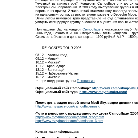
"музыкой из синтезатора". Концерты Camouflage считаются 
электронном направлении. В 2003 году выступление группы в Д
верить в их приезд. 2 часа незабываемого шоу навсегда запом
ни одна синти-группа, за исключением разве что Depeche Mode
Этим летом немецкое трио представило на суд слушателей нов
увидеть легендарную группу в Москве и оценить их новые и ста
Приглашаем Вас на концерт
Camouflage
в московский клуб «Ап
2006 года, начало в 20.00 Специальный гость концерта – гру
Стоимость билетов в день концерта – 1100 рублей V.I.P. – 1500 
RELOCATED TOUR 2006
08.12 – Калининград
09.12 – Минск*
10.12 – Москва*
11.12 – Краснодар*
13.12 – Волгоград*
15.12 – Набережные Челны
16.12 – Ижевск*
* - при поддержке группы
Технология
Официальный
сайт
Camouflage
:
http://www.camouflage-mus
Официальный сайт тура
:
http://www.maythunder.com/
Посмотреть видео новой песни Motif Sky, видео дневник е
http://www.myspace.com/camouflagemusic
Фото и репортаж с предыдущего концерта Camouflage (2004
http://www.maythunder.com/camuf_report.htm
http://www.maythunder.com/cam/index_3.htm
Контактная информация: