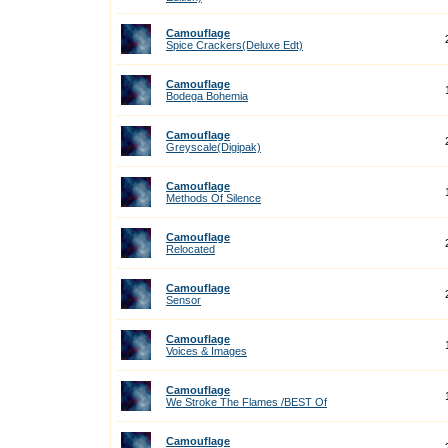
Camouflage
Spice Crackers(Deluxe Edt)
Camouflage
Bodega Bohemia
Camouflage
Greyscale(Digipak)
Camouflage
Methods Of Silence
Camouflage
Relocated
Camouflage
Sensor
Camouflage
Voices & Images
Camouflage
We Stroke The Flames /BEST Of
Camouflage