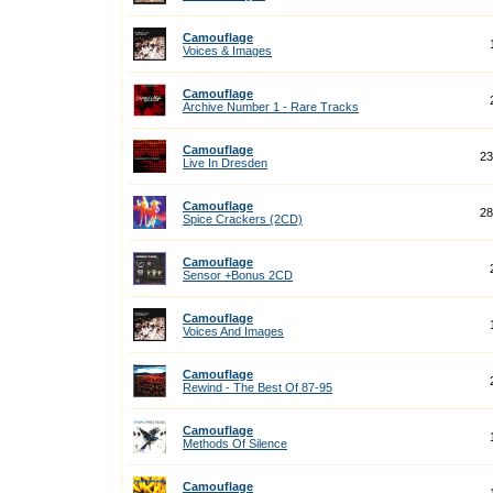
Camouflage
Voices & Images
Camouflage
Archive Number 1 - Rare Tracks
Camouflage
23
Live In Dresden
Camouflage
28
Spice Crackers (2CD)
Camouflage
Sensor +Bonus 2CD
Camouflage
Voices And Images
Camouflage
Rewind - The Best Of 87-95
Camouflage
Methods Of Silence
Camouflage