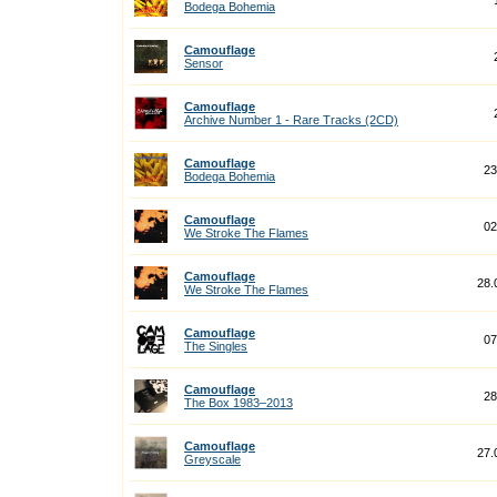
Bodega Bohemia
Camouflage
Sensor
Camouflage
Archive Number 1 - Rare Tracks (2CD)
Camouflage
23
Bodega Bohemia
Camouflage
02
We Stroke The Flames
Camouflage
28.
We Stroke The Flames
Camouflage
07
The Singles
Camouflage
28
The Box 1983–2013
Camouflage
27.
Greyscale