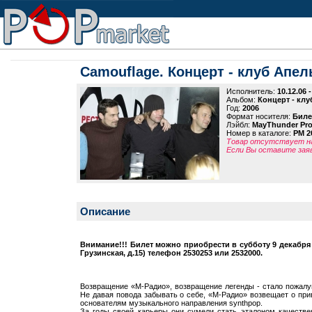
Camouflage. Концерт - клуб Апель
Исполнитель:
10.12.06
Альбом:
Концерт - клу
Год:
2006
Формат носителя:
Биле
Лэйбл:
MayThunder Pro
Номер в каталоге:
PM 2
Товар отсутствует на
Если Вы оставите заяв
Описание
Внимание!!! Билет можно приобрести в субботу 9 декабря
Грузинская, д.15) телефон 2530253 или 2532000.
Возвращение «М-Радио», возвращение легенды - стало пожалу
Не давая повода забывать о себе, «М-Радио» возвещает о прив
основателям музыкального направления synthpop.
За годы своей карьеры они сумели стать эталоном качествен