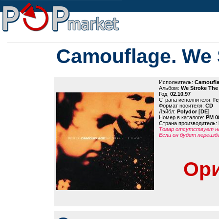
Camouflage. We 
Исполнитель:
Camoufl
Альбом:
We Stroke The
Год:
02.10.97
Страна исполнителя:
Г
Формат носителя:
CD
Лэйбл:
Polydor [DE]
Номер в каталоге:
PM 0
Страна производитель:
Товар отсутствует на
Если он будет переизд
Ори