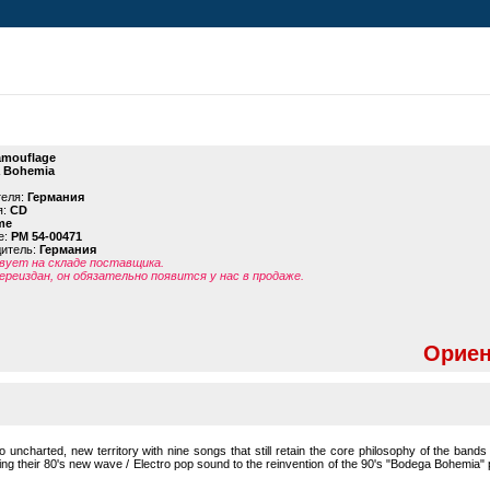
mouflage
 Bohemia
теля:
Германия
я:
CD
me
е:
PM 54-00471
дитель:
Германия
ует на складе поставщика.
ереиздан, он обязательно появится у нас в продаже.
Ориен
charted, new territory with nine songs that still retain the core philosophy of the bands
ng their 80's new wave / Electro pop sound to the reinvention of the 90's "Bodega Bohemia" p