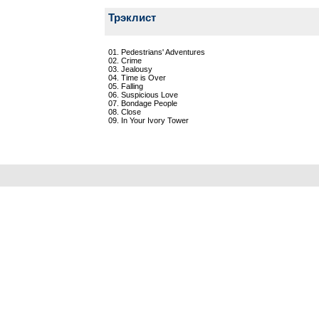
Трэклист
01. Pedestrians' Adventures
02. Crime
03. Jealousy
04. Time is Over
05. Falling
06. Suspicious Love
07. Bondage People
08. Close
09. In Your Ivory Tower