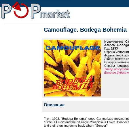
Camouflage. Bodega Bohemia
Исполнитель:
Ca
Альбом:
Bodega
Год:
1993
Страна исполни
Формат носител
Лэйбл:
Metrono
Номер в каталог
Страна произво
Товар отсутств
Если он будет п
Описание
From 1993, "Bodega Bohemia" sees Camouflage moving into un
"Time Is Over" and the hit single "Suspicious Love". Connecti
and their stunning come back album "Sensor".