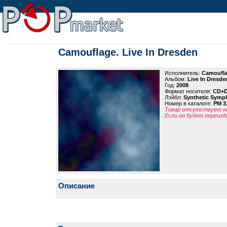
Camouflage. Live In Dresden
Исполнитель:
Camoufl
Альбом:
Live In Dresde
Год:
2008
Формат носителя:
CD+
Лэйбл:
Synthetic Symp
Номер в каталоге:
PM 3
Товар отсутствует на
Если он будет переизд
Описание