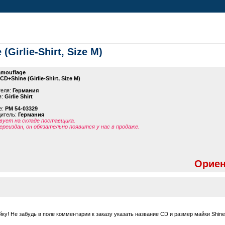
Girlie-Shirt, Size M)
mouflage
CD+Shine (Girlie-Shirt, Size M)
теля:
Германия
я:
Girlie Shirt
е:
PM 54-03329
дитель:
Германия
ует на складе поставщика.
ереиздан, он обязательно появится у нас в продаже.
Ориен
! Не забудь в поле комментарии к заказу указать название CD и размер майки Shine (G