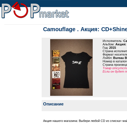
Camouflage . Акция: CD+Shine (
Исполнитель:
Ca
Альбом:
Акция: 
Год:
2015
Страна исполни
Формат носител
Лэйбл:
Bureau B
Номер в каталог
Страна произво
Товар отсутств
Если он будет п
Описание
Акция нашего магазина: Выбери любой CD из списка+ майку