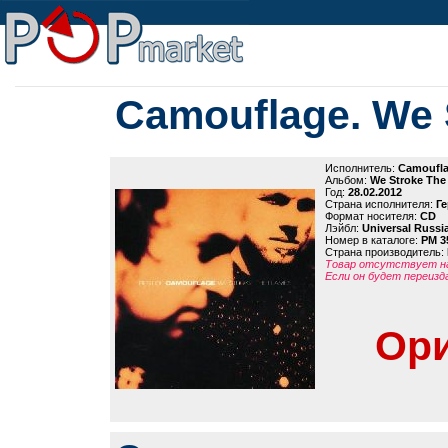
Camouflage. We 
Исполнитель:
Camoufl
Альбом:
We Stroke The
Год:
28.02.2012
Страна исполнителя:
Г
Формат носителя:
CD
Лэйбл:
Universal Russi
Номер в каталоге:
PM 3
Страна производитель:
Товар отсутствует на
Если он будет переизд
Ори