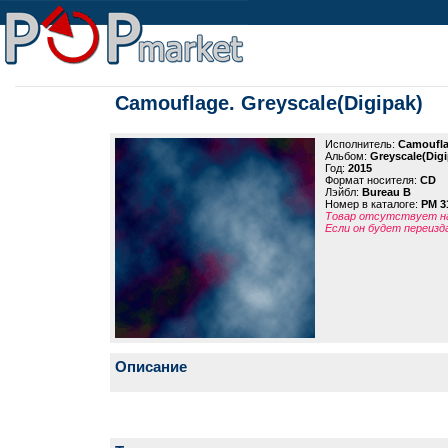
Camouflage. Greyscale(Digipak)
Исполнитель:
Camoufl
Альбом:
Greyscale(Digi
Год:
2015
Формат носителя:
CD
Лэйбл:
Bureau B
Номер в каталоге:
PM 3
Товар отсутствует на
Если он будет переизд
Описание