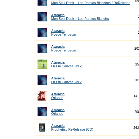
09
Mon Seul Desir + Les Paroles Blanches / ReRelease
Ataraxia
Mon Seul Desir + Les Paroles Blanchs
Ataraxia
Nosce Te Ipsum
Ataraxia
20
Nosce Te Ipsum
Ataraxia
25
Oil On Canvas Vol.2
Ataraxia
20
Oil On Canvas Vol.2
Ataraxia
14.
Orlando
Ataraxia
20
Orlando
Ataraxia
26.
Prophetia / ReRelease (CD)