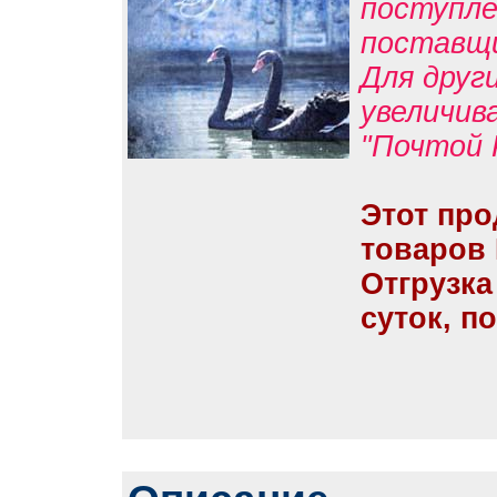
поступле
поставщ
Для друг
увеличив
"Почтой 
Этот про
товаров
Отгрузка
суток, п