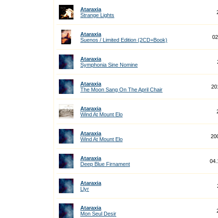
Ataraxia
Strange Lights
Ataraxia
02
Suenos / Limited Edition (2CD+Book)
Ataraxia
Symphonia Sine Nomine
Ataraxia
20
The Moon Sang On The April Chair
Ataraxia
Wind At Mount Elo
Ataraxia
20
Wind At Mount Elo
Ataraxia
04.
Deep Blue Firnament
Ataraxia
Llyr
Ataraxia
Mon Seul Desir