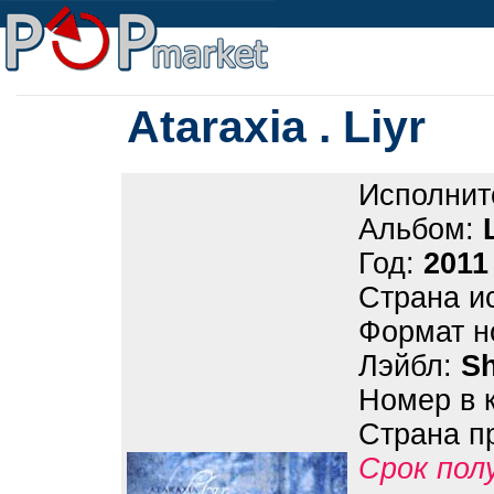
Ataraxia . Liyr
Исполнит
Альбом:
Год:
2011
Страна и
Формат н
Лэйбл:
S
Номер в 
Страна п
Срок пол