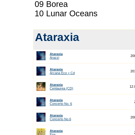
09 Borea
10 Lunar Oceans
Ataraxia
Ataraxia
20
Arazzi
Ataraxia
20
Arcana Eco + Cd
Ataraxia
12.
Centaurea (CD)
Ataraxia
Concerto No. 6
Ataraxia
20
Concerto No.6
Ataraxia
Ena