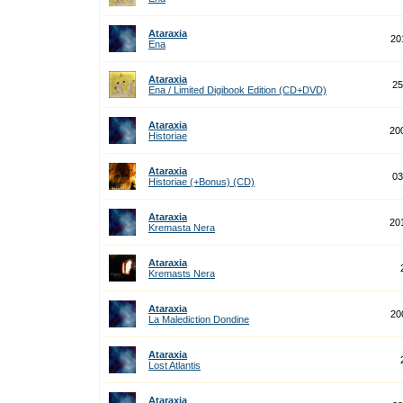
Ataraxia
20
Ena
Ataraxia
25
Ena / Limited Digibook Edition (CD+DVD)
Ataraxia
20
Historiae
Ataraxia
03
Historiae (+Bonus) (CD)
Ataraxia
20
Kremasta Nera
Ataraxia
Kremasts Nera
Ataraxia
20
La Malediction Dondine
Ataraxia
Lost Atlantis
Ataraxia