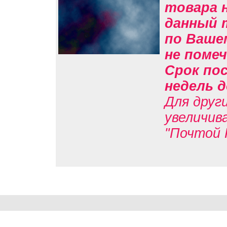
товара н
данный 
по Вашем
не помеч
Срок пос
недель д
Для друг
увеличив
"Почтой 