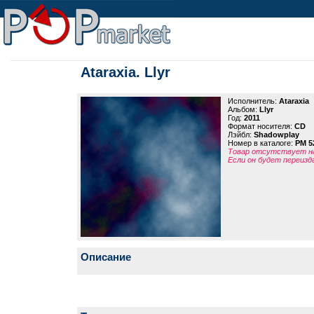
Ataraxia. Llyr
Исполнитель:
Ataraxia
Альбом:
Llyr
Год:
2011
Формат носителя:
CD
Лэйбл:
Shadowplay
Номер в каталоге:
PM 5
Товар отсутствует на
Если он будет переизд
Описание