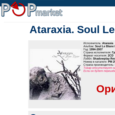
Ataraxia. Soul L
Исполнитель:
Ataraxia
Альбом:
Soul Le Blane 
Год:
1994-2007
Страна исполнителя:
Г
Формат носителя:
2CD
Лэйбл:
Shadowplay Re
Номер в каталоге:
PM 2
Страна производитель:
Товар отсутствует на
Если он будет переизд
Ори