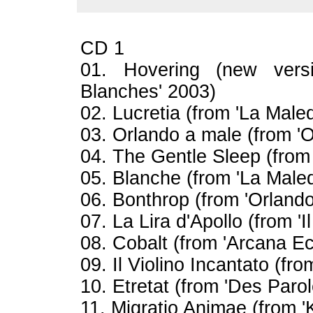
CD 1
01. Hovering (new vers
Blanches' 2003)
02. Lucretia (from 'La Male
03. Orlando a male (from 'O
04. The Gentle Sleep (from 
05. Blanche (from 'La Maled
06. Bonthrop (from 'Orlando
07. La Lira d'Apollo (from '
08. Cobalt (from 'Arcana E
09. Il Violino Incantato (fr
10. Etretat (from 'Des Paro
11. Migratio Animae (from 