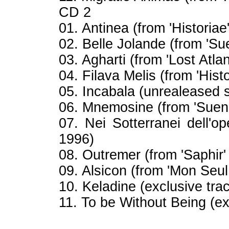
CD 2
01. Antinea (from 'Historiae
02. Belle Jolande (from 'Su
03. Agharti (from 'Lost Atlan
04. Filava Melis (from 'Hist
05. Incabala (unrealeased 
06. Mnemosine (from 'Suen
07. Nei Sotterranei dell'op
1996)
08. Outremer (from 'Saphir'
09. Alsicon (from 'Mon Seul
10. Keladine (exclusive tra
11. To be Without Being (ex