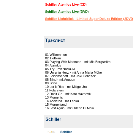
Schiller. Atemlos Live (CD)
Schiller. Atemlos Live (DVD)
Schiller. Lichtblick - Limited Super Deluxe Edition (2DV
Трэклист
01 Willkommen
02 Tiefblau
03 Playing With Madness - mit Mia Bergström
04 Atemlos
05 Try - mit Nadia Ali
06 Unruhig Herz - mit Anna Maria Mühe
07 Leidenschaft - mit Jaki Liebezeit
08 Blind - mit Anggun
09 Soho
10 Let It Rise - mit Midge Ure
11 Polarstern
12 Don't Go - mit Kate Havnevik
13 Moments
14 Addicted - mit Lenka
15 Morgenland
16 Lost Again - mit Odette Di Maio
Schiller
Schiller