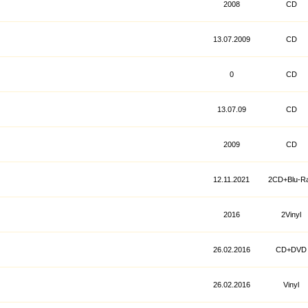
2008
CD
13.07.2009
CD
0
CD
13.07.09
CD
2009
CD
12.11.2021
2CD+Blu-R
2016
2Vinyl
26.02.2016
CD+DVD
26.02.2016
Vinyl