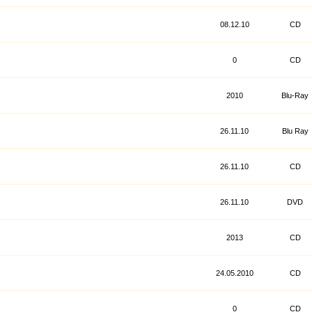
08.12.10
CD
0
CD
2010
Blu-Ray
26.11.10
Blu Ray
26.11.10
CD
26.11.10
DVD
2013
CD
24.05.2010
CD
0
CD