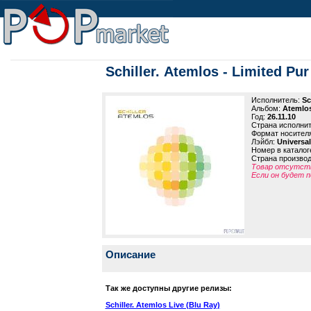
Schiller. Atemlos - Limited Pur
Исполнитель:
Sc
Альбом:
Atemlos
Год:
26.11.10
Страна исполни
Формат носител
Лэйбл:
Universa
Номер в каталог
Страна произво
Товар отсутств
Если он будет п
Описание
Так же доступны другие релизы:
Schiller. Atemlos Live (Blu Ray)