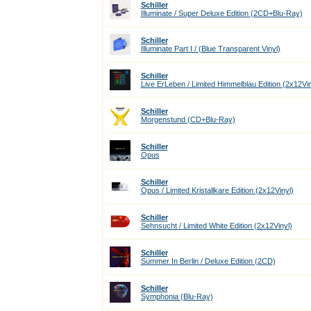
Schiller
Illuminate / Super Deluxe Edition (2CD+Blu-Ray)
Schiller
Illuminate Part I / (Blue Transparent Vinyl)
Schiller
Live ErLeben / Limited Himmelblau Edition (2x12Vin
Schiller
Morgenstund (CD+Blu-Ray)
Schiller
Opus
Schiller
Opus / Limited Kristallkare Edition (2x12Vinyl)
Schiller
Sehnsucht / Limited White Edition (2x12Vinyl)
Schiller
Summer In Berlin / Deluxe Edition (2CD)
Schiller
Symphonia (Blu-Ray)