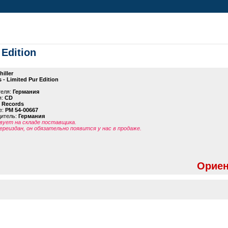
 Edition
hiller
 - Limited Pur Edition
теля:
Германия
я:
CD
l Records
е:
PM 54-00667
дитель:
Германия
ует на складе поставщика.
ереиздан, он обязательно появится у нас в продаже.
Ориен