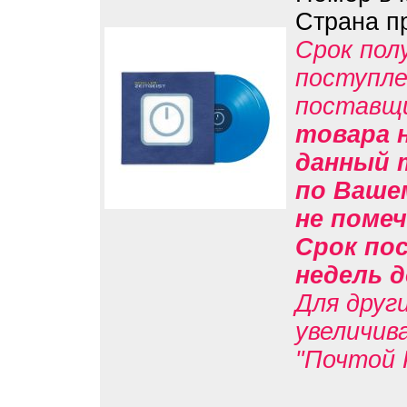
Страна п
Срок пол
поступле
поставщ
товара н
данный 
по Вашем
не помеч
Срок пос
недель д
Для друг
увеличив
"Почтой 