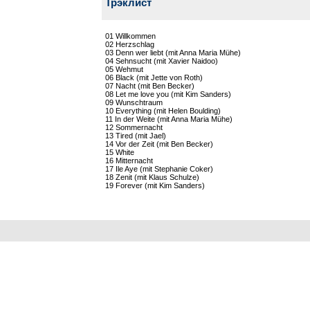
Трэклист
01 Willkommen
02 Herzschlag
03 Denn wer liebt (mit Anna Maria Mühe)
04 Sehnsucht (mit Xavier Naidoo)
05 Wehmut
06 Black (mit Jette von Roth)
07 Nacht (mit Ben Becker)
08 Let me love you (mit Kim Sanders)
09 Wunschtraum
10 Everything (mit Helen Boulding)
11 In der Weite (mit Anna Maria Mühe)
12 Sommernacht
13 Tired (mit Jael)
14 Vor der Zeit (mit Ben Becker)
15 White
16 Mitternacht
17 Ile Aye (mit Stephanie Coker)
18 Zenit (mit Klaus Schulze)
19 Forever (mit Kim Sanders)