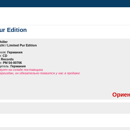
ur Edition
hiller
ht / Limited Pur Edition
теля:
Германия
я:
CD
l Records
е:
PM 54-00706
дитель:
Германия
ует на складе поставщика.
ереиздан, он обязательно появится у нас в продаже.
Ориен