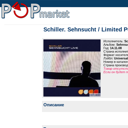
Schiller. Sehnsucht / Limited P
Исполнитель:
Sc
Альбом:
Sehnsuc
Год:
14.11.08
Страна исполни
Формат носител
Лэйбл:
Universa
Номер в каталог
Страна произво
Товар отсутств
Если он будет п
Описание