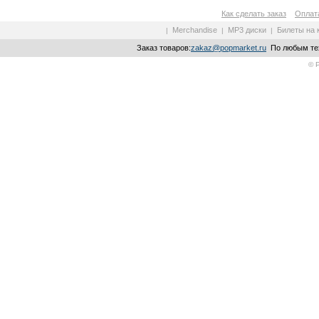
Как сделать заказ
Оплата
Merchandise
MP3 диски
Билеты на 
|
|
|
Заказ товаров:
zakaz@popmarket.ru
По любым тех
© 