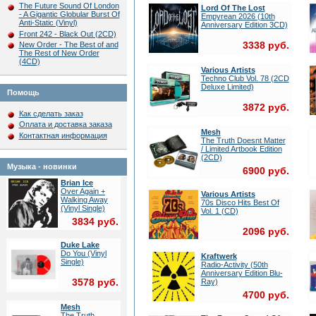
The Future Sound Of London
Lord Of The Lost
- A Gigantic Globular Burst Of
Empyrean 2026 (10th
Anti-Static (Vinyl)
Anniversary Edition 3CD)
Front 242 - Black Out (2CD)
3338 руб.
New Order - The Best of and
The Rest of New Order
(4CD)
Various Artists
Techno Club Vol. 78 (2CD
Deluxe Limited)
Помощь
3872 руб.
Как сделать заказ
Оплата и доставка заказа
Mesh
Контактная информация
The Truth Doesnt Matter
/ Limited Artbook Edition
(2CD)
Музыка - новинки
6900 руб.
Brian Ice
Over Again +
Various Artists
Walking Away
70s Disco Hits Best Of
(Vinyl Single)
Vol. 1 (CD)
3834 руб.
2096 руб.
Duke Lake
Do You (Vinyl
Kraftwerk
Single)
Radio-Activity (50th
Anniversary Edition Blu-
3578 руб.
Ray)
4700 руб.
Mesh
The Truth