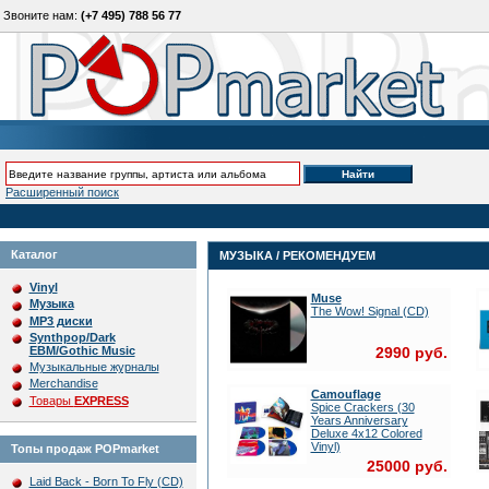
Звоните нам:
(+7 495) 788 56 77
Расширенный поиск
Каталог
МУЗЫКА / РЕКОМЕНДУЕМ
Vinyl
Muse
Музыка
The Wow! Signal (CD)
MP3 диски
Synthpop/Dark
EBM/Gothic Music
2990 руб.
Музыкальные журналы
Merchandise
Camouflage
Товары
EXPRESS
Spice Crackers (30
Years Anniversary
Deluxe 4x12 Colored
Vinyl)
Топы продаж POPmarket
25000 руб.
Laid Back - Born To Fly (CD)