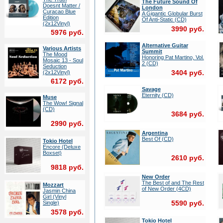
The Future Sound Of
Doesnt Matter /
London
Curacao Blue
A Gigantic Globular Burst
Edition
Of Anti-Static (CD)
(2x12Vinyl)
3990 руб.
5976 руб.
Alternative Guitar
Various Artists
Summit
The Mood
Honoring Pat Martino, Vol.
Mosaic 13 - Soul
2 (CD)
Seduction
3404 руб.
(2x12Vinyl)
6172 руб.
Savage
Eternity (CD)
Muse
The Wow! Signal
(CD)
3684 руб.
2990 руб.
Argentina
Best Of (CD)
Tokio Hotel
Encore (Deluxe
Boxset)
2610 руб.
9818 руб.
New Order
The Best of and The Rest
Mozzart
of New Order (4CD)
Jasmin China
Girl (Vinyl
5590 руб.
Single)
3578 руб.
Tokio Hotel