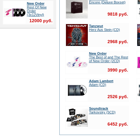
Encore (Deluxe Boxset)
New Order
Rest Of New
Order
9818 руб.
(3x12Vinyl)
12000 руб.
Tanzwut
Herz Aus Stein (CD)
2968 руб.
New Order
The Best of and The Rest
of New Order (2CD)
3990 руб.
Adam Lambert
Adam (CD)
2526 руб.
Soundtrack
Tarkovsky (5CD)
6452 руб.