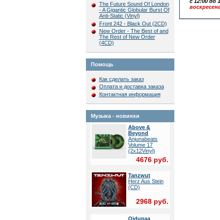
с 12:00 до 1
The Future Sound Of London
воскресен
- A Gigantic Globular Burst Of
Anti-Static (Vinyl)
Front 242 - Black Out (2CD)
New Order - The Best of and
The Rest of New Order
(4CD)
Помощь
Как сделать заказ
Оплата и доставка заказа
Контактная информация
Музыка - новинки
Above &
Beyond
Anjunabeats
Volume 17
(2x12Vinyl)
4676 руб.
Tanzwut
Herz Aus Stein
(CD)
2968 руб.
Oidupaa