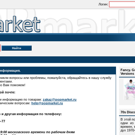
Логин:
Fancy. Gr
информация.
Versions 
зникли вопросы или проблемы, пожалуйста, обращайтесь в нашу службу
иентами.
но Вам поможем!
ой почте:
 и информацию по товарам:
zakaz@popmarket.ru
ническим вопросам:
help@popmarket.ru
70s Disco
в и другая информация по телефону:
В этой п
6-77
одни из
времен, 
дух 1970-
9:00 московского времени по рабочим дням