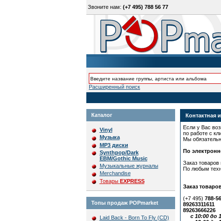
Звоните нам:
(+7 495) 788 56 77
Расширенный поиск
Каталог
Контактная 
Если у Вас во
Vinyl
по работе с кл
Музыка
Мы обязатель
MP3 диски
По электронн
Synthpop/Dark
EBM/Gothic Music
Заказ товаров
Музыкальные журналы
По любым тех
Merchandise
Товары
EXPRESS
Заказ товаро
(+7 495)
788-5
Топы продаж POPmarket
89263311611
89263666226
с 10:00 до 1
Laid Back - Born To Fly (CD)