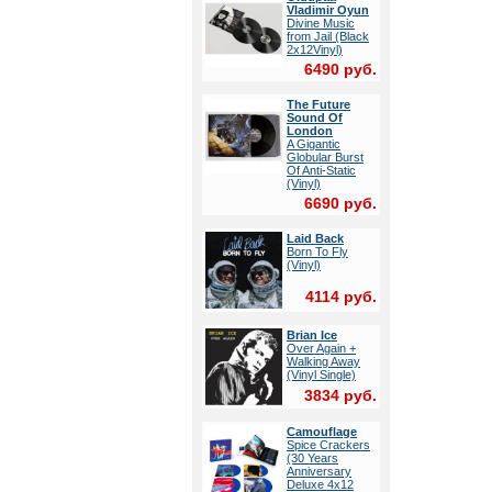
Vladimir Oyun
Divine Music
from Jail (Black
2x12Vinyl)
6490 руб.
The Future
Sound Of
London
A Gigantic
Globular Burst
Of Anti-Static
(Vinyl)
6690 руб.
Laid Back
Born To Fly
(Vinyl)
4114 руб.
Brian Ice
Over Again +
Walking Away
(Vinyl Single)
3834 руб.
Camouflage
Spice Crackers
(30 Years
Anniversary
Deluxe 4x12