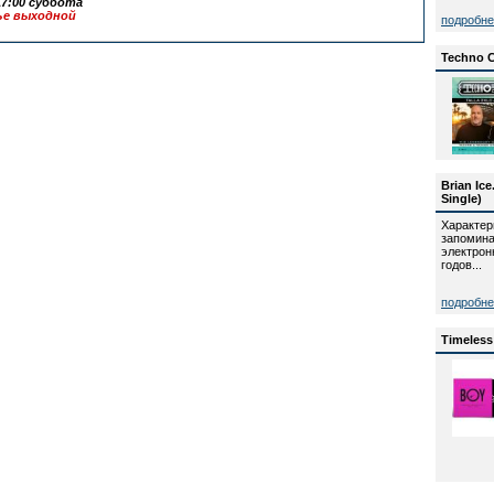
7:00 суббота
ье выходной
подробн
Techno C
Brian Ic
Single)
Характер
запоми
электр
годов...
подробн
Timeless