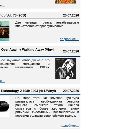
ее…
lub Vol. 78 (2CD)
20.07.2026
Две легенды транса, незабываемые
впечатления от прослушивания.
подробнее…
e. Over Again + Walking Away (Vinyl
20.07.2026
ное звучание итало-диско с его
нающимися мелодиями и
онными элементами 1980-х
ее…
 Technology-2 1989-1993 (4x12Vinyl)
20.07.2026
По мере того как клубная культура
развивалась, необузданная энергия
раннего немецкого техно начала
сливаться с более жесткими техно-
ритмами, кислотными постановками и
первыми волнами европейского транса.
подробнее…