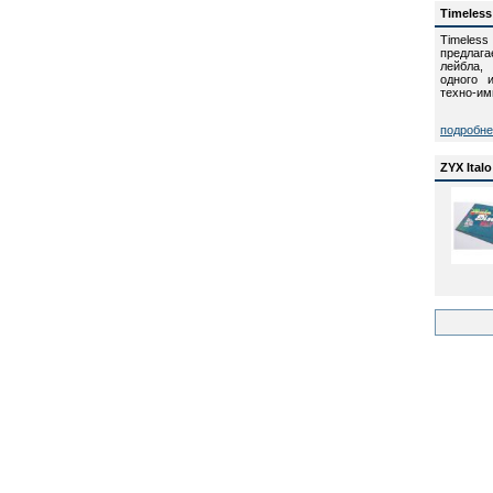
Timeless
Timele
предлага
лейбла,
одного 
техно-им
подробн
ZYX Italo