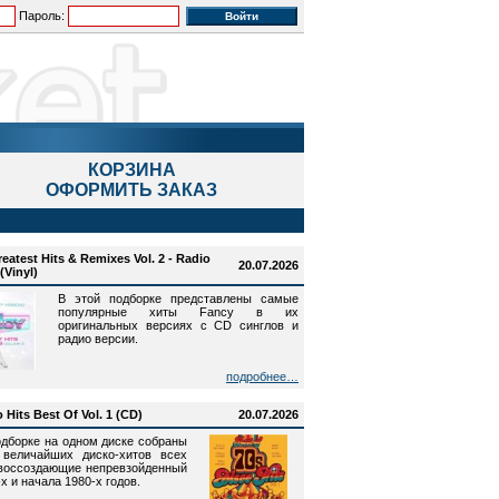
Пароль:
КОРЗИНА
ОФОРМИТЬ ЗАКАЗ
eatest Hits & Remixes Vol. 2 - Radio
20.07.2026
(Vinyl)
В этой подборке представлены самые
популярные хиты Fancy в их
оригинальных версиях c CD синглов и
радио версии.
подробнее…
 Hits Best Of Vol. 1 (CD)
20.07.2026
одборке на одном диске собраны
 величайших диско-хитов всех
воссоздающие непревзойденный
х и начала 1980-х годов.