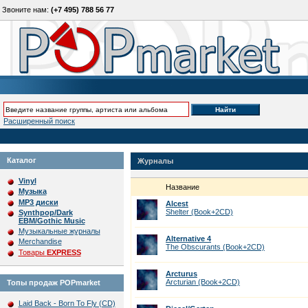
Звоните нам:
(+7 495) 788 56 77
Расширенный поиск
Каталог
Журналы
Vinyl
Название
Музыка
MP3 диски
Alcest
Shelter (Book+2CD)
Synthpop/Dark
EBM/Gothic Music
Музыкальные журналы
Alternative 4
Merchandise
The Obscurants (Book+2CD)
Товары
EXPRESS
Arcturus
Arcturian (Book+2CD)
Топы продаж POPmarket
Laid Back - Born To Fly (CD)