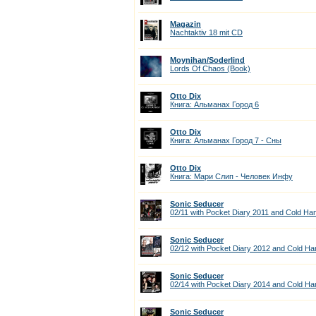
Magazin
Nachtaktiv 18 mit CD
Moynihan/Soderlind
Lords Of Chaos (Book)
Otto Dix
Книга: Альманах Город 6
Otto Dix
Книга: Альманах Город 7 - Сны
Otto Dix
Книга: Мари Слип - Человек Инфу
Sonic Seducer
02/11 with Pocket Diary 2011 and Cold H
Sonic Seducer
02/12 with Pocket Diary 2012 and Cold H
Sonic Seducer
02/14 with Pocket Diary 2014 and Cold H
Sonic Seducer