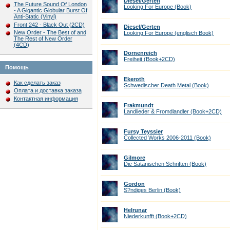
Diesel/Gerten
The Future Sound Of London
Looking For Europe (Book)
- A Gigantic Globular Burst Of
Anti-Static (Vinyl)
Front 242 - Black Out (2CD)
Diesel/Gerten
New Order - The Best of and
Looking For Europe (englisch Book)
The Rest of New Order
(4CD)
Dornenreich
Freiheit (Book+2CD)
Помощь
Ekeroth
Как сделать заказ
Schwedischer Death Metal (Book)
Оплата и доставка заказа
Контактная информация
Frakmundt
Landlieder & Fromdlandler (Book+2CD)
Fursy Teyssier
Collected Works 2006-2011 (Book)
Gilmore
Die Satanischen Schriften (Book)
Gordon
S?ndiges Berlin (Book)
Helrunar
Niederkunfft (Book+2CD)