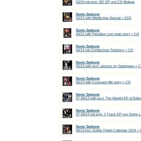
03/10 mit exkl. ISC EP und CD-Beilage
Sonic Seducer
03/13 with Middle Age Special + 2CD
Sonic Seducer
04/12 with Paradise Lost main story + CD
Sonic Seducer
04/14 mit Combichrist-Titelstory + CD
Sonic Seducer
05/13 with excl. stickers by Stahlmann + 
Sonic Seducer
06/13 with Covenant title story + CD
Sonic Seducer
07-08/13 with excl. The Weight-EP of Edit
Sonic Seducer
07-08/14 mit exkl. 3 Track-EP von Deine 
Sonic Seducer
09/13 incl. Gothic Fetish Calendar 2014 + 