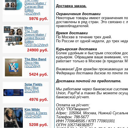
Doesnt Matter /
Доставка заказа.
Curacao Blue
Edition
(2x12Vinyl)
Ограничения доставки
Некоторые товары имеют ограничения по
5976 руб.
доставлены в ряд стран. Это связано с
правообладателей.
Mesh
The Truth
Время доставки
Doesnt Matter /
По Москве в течение трех дней.
Limited Boxset
По России от одной недели, до трех нед
Edition
(2CD+3x12Vinyl)
Курьерская доставка
24900 руб.
Более удобным и быстрым способом дос
курьером. Обращаем ваше внимание, чт
The Bbq Band
работает только в Москве (в пределах М
Disco Hits
(2x12Vinyl)
Внимание! Для граждан проживающих з
Федерации доставка дисков по почте т
5424 руб.
Доставка почтой по предоплате.
Solar Fields
Blue (Blue
Мы работаем через банковские системы:
2x12Vinyl)
Union, PayPal а также Вы можете осу
банковский р/счет.
4976 руб.
Оплата на р/счет:
ООО "ПОПмаркет"
Kim Wilde
Teases & Dares
Адрес: 105064, Москва, Нижний Сусальн
(2CD+DVD)
Телефон: 788-5677
ИНН 7709648595 / КПП 770901001
5208 руб.
ОГРН 1057749382877