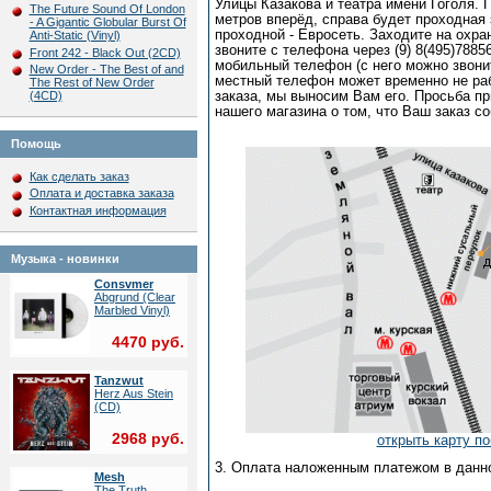
Улицы Казакова и театра имени Гоголя. 
The Future Sound Of London
метров вперёд, справа будет проходная
- A Gigantic Globular Burst Of
проходной - Евросеть. Заходите на охра
Anti-Static (Vinyl)
звоните с телефона через (9) 8(495)7885
Front 242 - Black Out (2CD)
мобильный телефон (с него можно звонит
New Order - The Best of and
местный телефон может временно не раб
The Rest of New Order
(4CD)
заказа, мы выносим Вам его. Просьба п
нашего магазина о том, что Ваш заказ с
Помощь
Как сделать заказ
Оплата и доставка заказа
Контактная информация
Музыка - новинки
Consvmer
Abgrund (Clear
Marbled Vinyl)
4470 руб.
Tanzwut
Herz Aus Stein
(CD)
2968 руб.
открыть карту по
3. Оплата наложенным платежом в данн
Mesh
The Truth