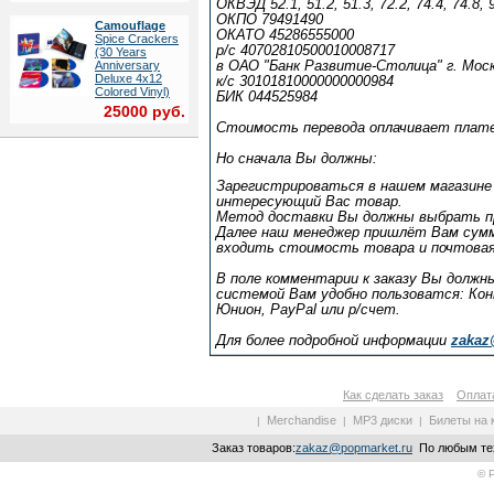
ОКВЭД 52.1, 51.2, 51.3, 72.2, 74.4, 74.8, 9
ОКПО 79491490
Camouflage
ОКАТО 45286555000
Spice Crackers
р/с 40702810500010008717
(30 Years
Anniversary
в ОАО "Банк Развитие-Столица" г. Мос
Deluxe 4x12
к/с 30101810000000000984
Colored Vinyl)
БИК 044525984
25000 руб.
Стоимость перевода оплачивает плат
Но сначала Вы должны:
Зарегистрироваться в нашем магазине 
интересующий Вас товар.
Метод доставки Вы должны выбрать п
Далее наш менеджер пришлёт Вам сумму
входить стоимость товара и почтовая
В поле комментарии к заказу Вы должн
системой Вам удобно пользоватся: К
Юнион, PayPal или р/счет.
Для более подробной информации
zakaz
Как сделать заказ
Оплата
Merchandise
MP3 диски
Билеты на 
|
|
|
Заказ товаров:
zakaz@popmarket.ru
По любым тех
© 