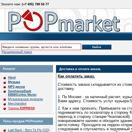
Звоните нам:
(+7 495) 788 56 77
Расширенный поиск
Каталог
Доставка и оплата заказа.
Как оплатить заказ.
Vinyl
Музыка
Стоимость заказа складывается из стоим
MP3 диски
доставку.
Synthpop/Dark
EBM/Gothic Music
1. По Москве - за наличный расчет, курь
Музыкальные журналы
Вами адресу. Стоимость услуг курьера-5
Merchandise
Товары
EXPRESS
2. Как к нам проехать: Прибываете на ст
поднимаетесь по эскалатору в сторону К
переход в сторону станции Чкаловской).
поворачиваете налево и обходите здание
Топы продаж POPmarket
автостоянку. Проходите на перрон отпра
следование и спускаетесь в подземный т
Laid Back - Born To Fly (CD)