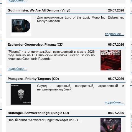
подробнее…
4
т
Gothminister. We Are All Demons (Vinyl)
20.07.2026
о
Для поклонников Lord of the Lost, Mono Inc, Eisbrecher,
Marilyn Manson.
…
подробнее…
6
Esplendor Geometrico. Plasma (CD)
08.07.2026
“Plasma” - это мини-альбом, выпущенный в марте 2026
года только на CD японским лейблом Suezan Studio по
лицензии Geometrik Records.
подробнее…
6
н
Phosgore . Priority Targents (CD)
08.07.2026
Саунд - мрачный, напористый, агрессивный и
непримиримо клубный.
…
подробнее…
6
Blutengel. Schwarzer Engel (Single CD)
08.07.2026
Новый сингл "Schwarzer Engel" выходит на CD...