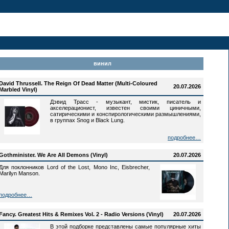
винил
David Thrussell. The Reign Of Dead Matter (Multi-Coloured
20.07.2026
Marbled Vinyl)
Дэвид Трасс - музыкант, мистик, писатель и
акселерационист, известен своими циничными,
сатирическими и конспирологическими размышлениями,
в группах Snog и Black Lung.
подробнее…
Gothminister. We Are All Demons (Vinyl)
20.07.2026
Для поклонников Lord of the Lost, Mono Inc, Eisbrecher,
Marilyn Manson.
подробнее…
Fancy. Greatest Hits & Remixes Vol. 2 - Radio Versions (Vinyl)
20.07.2026
В этой подборке представлены самые популярные хиты