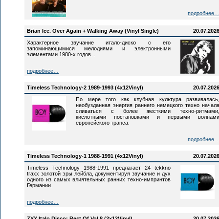
подробнее
Brian Ice. Over Again + Walking Away (Vinyl Single)
20.07.202
Характерное звучание итало-диско с его
запоминающимися мелодиями и электронными
элементами 1980-х годов...
подробнее…
Timeless Technology-2 1989-1993 (4x12Vinyl)
20.07.202
По мере того как клубная культура развивалась
необузданная энергия раннего немецкого техно начал
сливаться с более жесткими техно-ритмами
кислотными постановками и первыми волнам
европейского транса.
подробнее
Timeless Technology-1 1988-1991 (4x12Vinyl)
20.07.202
Timeless Technology 1988-1991 предлагает 24 tekkno
traxx золотой эры лейбла, документируя звучание и дух
одного из самых влиятельных ранних техно-импринтов
Германии.
подробнее…
ZYX Italo Disco: Best Of Vol.8 (2x12Vinyl)
20.07.202