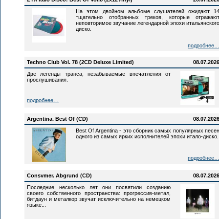
На этом двойном альбоме слушателей ожидают 1
тщательно отобранных треков, которые отражаю
неповторимое звучание легендарной эпохи итальянског
диско.
подробнее
Techno Club Vol. 78 (2CD Deluxe Limited)
08.07.202
Две легенды транса, незабываемые впечатления от
прослушивания.
подробнее…
Argentina. Best Of (CD)
08.07.202
Best Of Argentina - это сборник самых популярных песе
одного из самых ярких исполнителей эпохи итало-диско.
подробнее
Consvmer. Abgrund (CD)
08.07.202
Последние несколько лет они посвятили созданию
своего собственного пространства: прогрессив-метал,
битдаун и металкор звучат исключительно на немецком
языке...