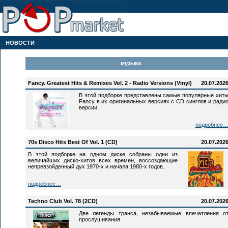
НОВОСТИ
музыка
Fancy. Greatest Hits & Remixes Vol. 2 - Radio Versions (Vinyl)
20.07.202
В этой подборке представлены самые популярные хит
Fancy в их оригинальных версиях c CD синглов и ради
версии.
подробнее
70s Disco Hits Best Of Vol. 1 (CD)
20.07.202
В этой подборке на одном диске собраны одни из
величайших диско-хитов всех времен, воссоздающие
непревзойденный дух 1970-х и начала 1980-х годов.
подробнее…
Techno Club Vol. 78 (2CD)
20.07.202
Две легенды транса, незабываемые впечатления о
прослушивания.