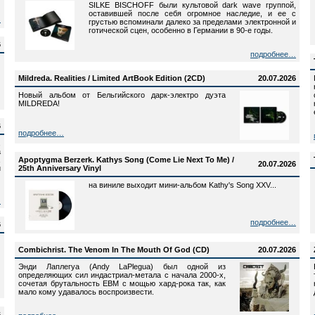
SILKE BISCHOFF были культовой dark wave группой,
оставившей после себя огромное наследие, и ее с
…
грустью вспоминали далеко за пределами электронной и
готической сцен, особенно в Германии в 90-е годы.
6
подробнее…
Mildreda. Realities / Limited ArtBook Edition (2CD)
20.07.2026
Новый альбом от Бельгийского дарк-электро дуэта
MILDREDA!
6
подробнее…
,
а
,
Apoptygma Berzerk. Kathys Song (Come Lie Next To Me) /
20.07.2026
и
25th Anniversary Vinyl
на виниле выходит мини-альбом Kathy's Song XXV...
…
подробнее…
6
Combichrist. The Venom In The Mouth Of God (CD)
20.07.2026
Энди Лаплегуа (Andy LaPlegua) был одной из
определяющих сил индастриал-метала с начала 2000-х,
сочетая брутальность EBM с мощью хард-рока так, как
мало кому удавалось воспроизвести.
6