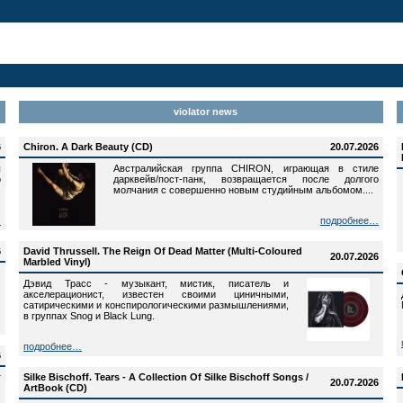
violator news
6
Chiron. A Dark Beauty (CD)
20.07.2026
ы
Австралийская группа CHIRON, играющая в стиле
о
дарквейв/пост-панк, возвращается после долгого
молчания с совершенно новым студийным альбомом....
…
подробнее…
6
David Thrussell. The Reign Of Dead Matter (Multi-Coloured
20.07.2026
Marbled Vinyl)
Дэвид Трасс - музыкант, мистик, писатель и
акселерационист, известен своими циничными,
сатирическими и конспирологическими размышлениями,
в группах Snog и Black Lung.
подробнее…
6
т
Silke Bischoff. Tears - A Collection Of Silke Bischoff Songs /
20.07.2026
ArtBook (CD)