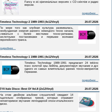
Fancy в их оригинальных версиях c CD синглов и радио
версии.
подробнее…
Timeless Technology-2 1989-1993 (4x12Vinyl)
20.07.2026
По мере того как клубная культура развивалась,
необузданная энергия раннего немецкого техно начала
сливаться с более жесткими техно-ритмами,
кислотными постановками и первыми волнами
европейского транса.
подробнее…
Timeless Technology-1 1988-1991 (4x12Vinyl)
20.07.2026
Timeless Technology 1988-1991 предлагает 24 tekkno
traxx золотой эры лейбла, документируя звучание и дух
одного из самых влиятельных ранних техно-импринтов
Германии.
подробнее…
ZYX Italo Disco: Best Of Vol.8 (2x12Vinyl)
20.07.2026
На этом двойном альбоме слушателей ожидают 14
тщательно отобранных треков, которые отражают
неповторимое звучание легендарной эпохи итальянского
диско.