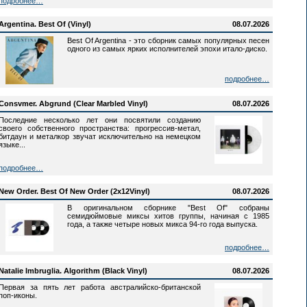
подробнее…
Argentina. Best Of (Vinyl)
08.07.2026
Best Of Argentina - это сборник самых популярных песен
одного из самых ярких исполнителей эпохи итало-диско.
подробнее…
Consvmer. Abgrund (Clear Marbled Vinyl)
08.07.2026
Последние несколько лет они посвятили созданию
своего собственного пространства: прогрессив-метал,
битдаун и металкор звучат исключительно на немецком
языке...
подробнее…
New Order. Best Of New Order (2x12Vinyl)
08.07.2026
В оригинальном сборнике "Best Of" собраны
семидюймовые миксы хитов группы, начиная с 1985
года, а также четыре новых микса 94-го года выпуска.
подробнее…
Natalie Imbruglia. Algorithm (Black Vinyl)
08.07.2026
Первая за пять лет работа австралийско-британской
поп-иконы.