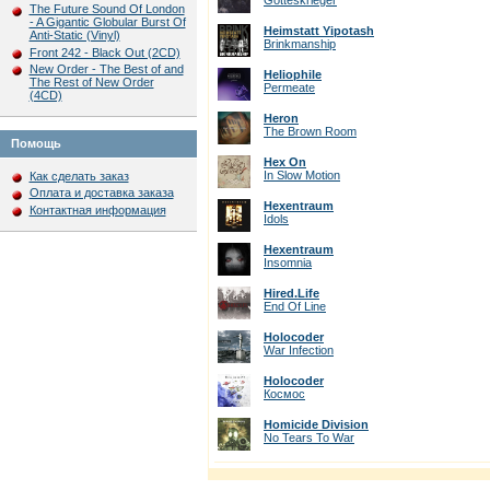
Gotteskrieger
The Future Sound Of London
- A Gigantic Globular Burst Of
Heimstatt Yipotash
Anti-Static (Vinyl)
Brinkmanship
Front 242 - Black Out (2CD)
New Order - The Best of and
Heliophile
The Rest of New Order
Permeate
(4CD)
Heron
The Brown Room
Помощь
Hex On
In Slow Motion
Как сделать заказ
Оплата и доставка заказа
Hexentraum
Контактная информация
Idols
Hexentraum
Insomnia
Hired.Life
End Of Line
Holocoder
War Infection
Holocoder
Космос
Homicide Division
No Tears To War