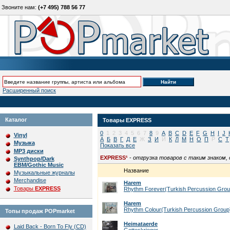
Звоните нам:
(+7 495) 788 56 77
Расширенный поиск
Каталог
Товары
EXPRESS
0
1
2
3
4
5
6
7
8
9
A
B
C
D
E
F
G
H
I
J
Vinyl
А
Б
В
Г
Д
Е
Ж
З
И
Й
К
Л
М
Н
О
П
Р
С
Т
Музыка
Показать все
MP3 диски
EXPRESS¹
-
отгрузка товаров с таким знаком,
Synthpop/Dark
EBM/Gothic Music
Название
Музыкальные журналы
Merchandise
Harem
Товары
EXPRESS
Rhythm Forever(Turkish Percussion Grou
Harem
Rhythm Colour(Turkish Percussion Group
Топы продаж POPmarket
Heimataerde
Laid Back - Born To Fly (CD)