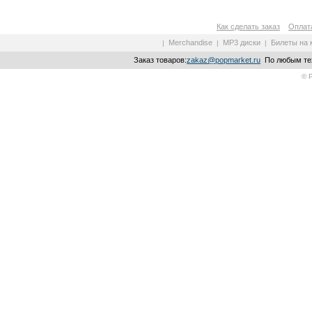
Как сделать заказ
Оплата
Merchandise
MP3 диски
Билеты на 
|
|
|
Заказ товаров:
zakaz@popmarket.ru
По любым тех
© 