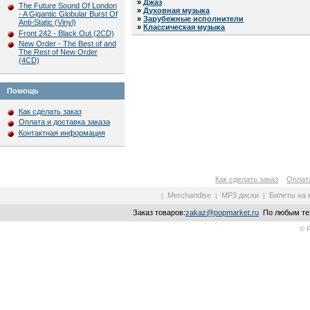
»
Джаз
The Future Sound Of London
»
Духовная музыка
- A Gigantic Globular Burst Of
»
Зарубежные исполнители
Anti-Static (Vinyl)
»
Классическая музыка
Front 242 - Black Out (2CD)
New Order - The Best of and
The Rest of New Order
(4CD)
Помощь
Как сделать заказ
Оплата и доставка заказа
Контактная информация
Как сделать заказ
Оплата
Merchandise
MP3 диски
Билеты на 
|
|
|
Заказ товаров:
zakaz@popmarket.ru
По любым тех
© 