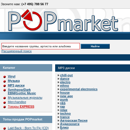
Звоните нам:
(+7 495) 788 56 77
Расширенный поиск
Каталог
MP3 диски
»
chill-out
Vinyl
»
dance
Музыка
»
electro
MP3 диски
»
ethno
»
experimental electronics
Synthpop/Dark
»
house
EBM/Gothic Music
»
new age
Музыкальные журналы
»
punk
Merchandise
»
r&b
Товары
EXPRESS
»
rap
»
relax
»
techno
»
trance
Топы продаж POPmarket
»
Авторская Песня
»
Аудиокниги
»
Блюз
Laid Back - Born To Fly (CD)