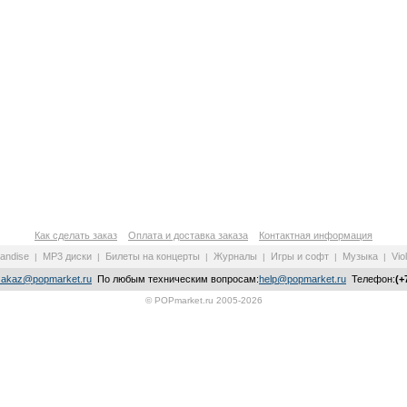
Как сделать заказ
Оплата и доставка заказа
Контактная информация
andise
MP3 диски
Билеты на концерты
Журналы
Игры и софт
Музыка
Vio
|
|
|
|
|
|
zakaz@popmarket.ru
По любым техническим вопросам:
help@popmarket.ru
Телефон:
(+
© POPmarket.ru 2005-2026