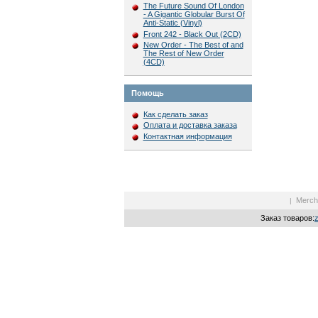
The Future Sound Of London
- A Gigantic Globular Burst Of
Anti-Static (Vinyl)
Front 242 - Black Out (2CD)
New Order - The Best of and
The Rest of New Order
(4CD)
Помощь
Как сделать заказ
Оплата и доставка заказа
Контактная информация
Merch
|
Заказ товаров: