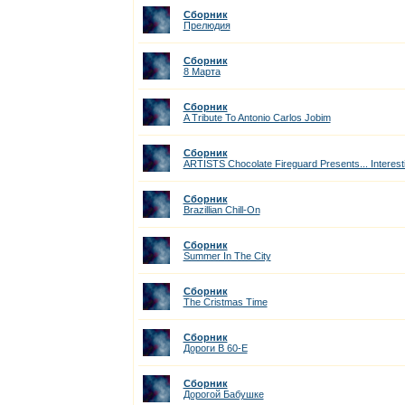
Сборник
Прелюдия
Сборник
8 Марта
Сборник
A Tribute To Antonio Carlos Jobim
Сборник
ARTISTS Chocolate Fireguard Presents... Interest
Сборник
Brazillian Chill-On
Сборник
Summer In The City
Сборник
The Cristmas Time
Сборник
Дороги В 60-Е
Сборник
Дорогой Бабушке