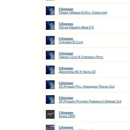
Сборник
Парад (Марши В Исп. Оркестра)
Сборник
Песни Нашего Века P.S
Сборник
Сделано В Ссср
Сборник
Гимны Ссср И Союзных Респ.
Сборник
Дискотека 90-Х Часть 03
Сборник
25 Лучших Рус. Народных Песен 2cd
Сборник
25 Лучших Русских Романса Сборник 2cd
Сборник
Avant 2009
Сборник