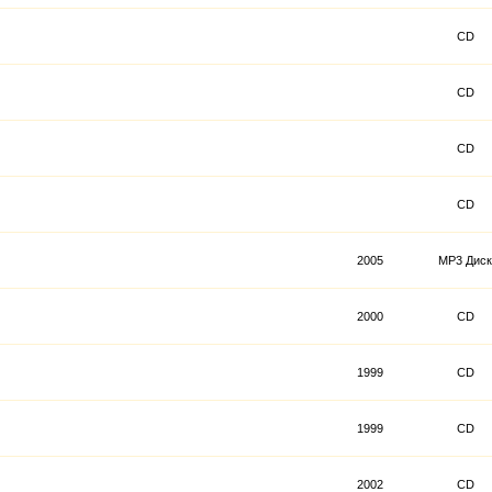
CD
CD
CD
CD
2005
MP3 Диск
2000
CD
1999
CD
1999
CD
2002
CD