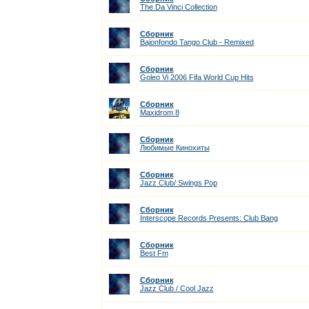
The Da Vinci Collection
Сборник
Bajonfondo Tango Club - Remixed
Сборник
Goleo Vi 2006 Fifa World Cup Hits
Сборник
Maxidrom 8
Сборник
Любимые Кинохиты
Сборник
Jazz Club/ Swings Pop
Сборник
Interscope Records Presents: Club Bang
Сборник
Best Fm
Сборник
Jazz Club / Cool Jazz