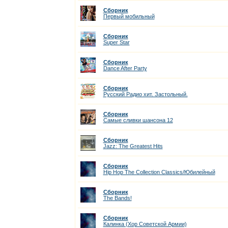
Сборник
Первый мобильный
Сборник
Super Star
Сборник
Dance After Party
Сборник
Русский Радио хит. Застольный.
Сборник
Самые сливки шансона 12
Сборник
Jazz: The Greatest Hits
Сборник
Hip Hop The Collection Classics/Юбилейный
Сборник
The Bands!
Сборник
Калинка (Хор Советской Армии)