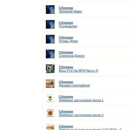
Сборник
Любимой Маме
Сборник
Поздравляю
Сборник
Ритмы Дорог
Сборник
Середина Дороги
Сборник
Весь Рэп На MP3(Часть 3)
Сборник
Динамит International
Сборник
Любимые застольные песни 1
Сборник
Любимые застольные песни 2
Сборник
Любимые застольные песни 2 CD ВОХ - 2