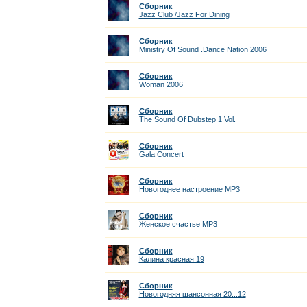
Сборник
Jazz Club /Jazz For Dining
Сборник
Ministry Of Sound .Dance Nation 2006
Сборник
Woman 2006
Сборник
The Sound Of Dubstep 1 Vol.
Сборник
Gala Concert
Сборник
Новогоднее настроение MP3
Сборник
Женское счастье MP3
Сборник
Калина красная 19
Сборник
Новогодняя шансонная 20...12