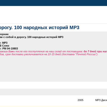
орогу. 100 народных историй МР3
борник
и с собой в дорогу. 100 народных историй МР3
я:
MP3
й Союз
е:
PM 04-10803
заказа Вами после его поступления на наш склад от поставщика
:
до 7 дней при н
дов, срок доставки увеличивается на 10-15 дней (доставка "Почтой России").
2005
MP3 Диск