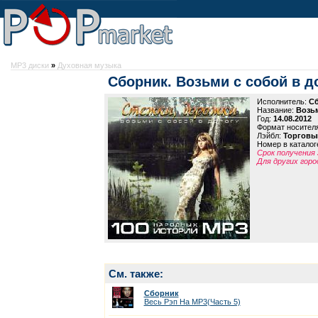
MP3 диски
»
Духовная музыка
Сборник. Возьми с собой в д
Исполнитель:
С
Название:
Возьм
Год:
14.08.2012
Формат носител
Лэйбл:
Торговы
Номер в каталог
Срок получения 
Для других горо
См. также:
Сборник
Весь Рэп На MP3(Часть 5)