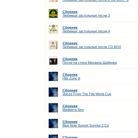
Сборник
Любимые застольные песни 3
Сборник
Любимые застольные песни 4
Сборник
Любимые застольные песни CD ВОХ
Сборник
Песни на стихи Михаила Шаброва
Сборник
Hits Zone Iii
Сборник
Voices From The Fifa World Cup
Сборник
Mediterra Neo
Сборник
Blue Note Sunset Sunrise 2 Cd
Сборник