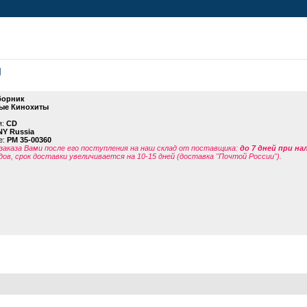
ы
борник
ые Кинохиты
я:
CD
Y Russia
е:
PM 35-00360
заказа Вами после его поступления на наш склад от поставщика
:
до 7 дней при н
дов, срок доставки увеличивается на 10-15 дней (доставка "Почтой России").