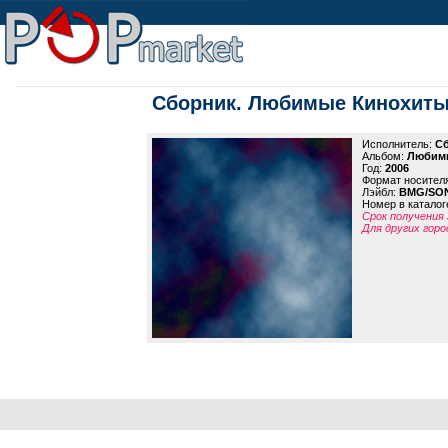
Сборник. Любимые Кинохит
Исполнитель:
С
Альбом:
Любим
Год:
2006
Формат носител
Лэйбл:
BMG/SON
Номер в каталог
Срок получения 
Для других горо