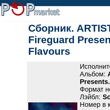
Сборник. ARTIS
Fireguard Present
Flavours
Исполнит
Альбом:
Presents.
Формат н
Лэйбл:
So
Номер в 