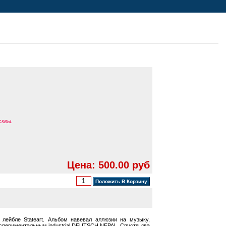
сквы.
Цена: 500.00 руб
ейбле Stateart. Альбом навевал аллюзии на музыку,
кспериментальным industrial DEUTSCH NEPAL. Спустя два