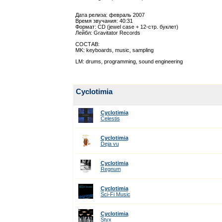
Дата релиза: февраль 2007
Время звучания: 40:31
Формат: CD (jewel case + 12-стр. буклет)
Лейбл: Gravitator Records
СОСТАВ:
MK: keyboards, music, sampling
LM: drums, programming, sound engineering
Cyclotimia
Cyclotimia
Celestis
Cyclotimia
Deja vu
Cyclotimia
Regnum
Cyclotimia
Sci-Fi Music
Cyclotimia
Styx