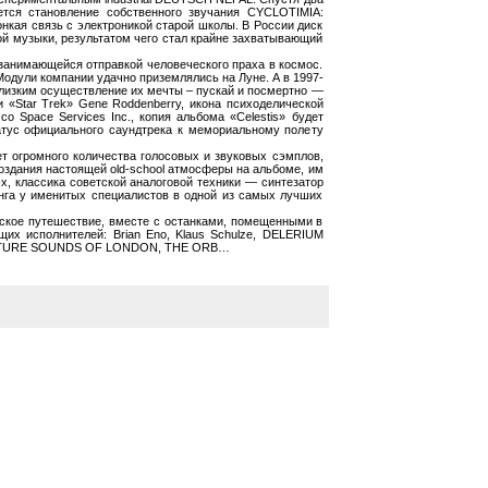
тся становление собственного звучания CYCLOTIMIA:
кая связь с электроникой старой школы. В России диск
ой музыки, результатом чего стал крайне захватывающий
анимающейся отправкой человеческого праха в космос.
Модули компании удачно приземлялись на Луне. А в 1997-
близким осуществление их мечты – пускай и посмертно —
 «Star Trek» Gene Roddenberry, икона психоделической
о Space Services Inc., копия альбома «Celestis» будет
атус официального саундтрека к мемориальному полету
 огромного количества голосовых и звуковых сэмплов,
оздания настоящей old-school атмосферы на альбоме, им
х, классика советской аналоговой техники — синтезатор
инга у именитых специалистов в одной из самых лучших
кое путешествие, вместе с останками, помещенными в
их исполнителей: Brian Eno, Klaus Schulze, DELERIUM
, FUTURE SOUNDS OF LONDON, THE ORB…