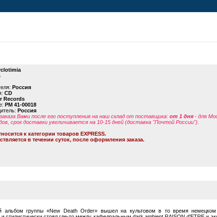
clotimia
s
теля:
Россия
я:
CD
or Records
е:
PM 41-00018
дитель:
Россия
заказа Вами после его поступления на наш склад от поставщика
:
от 1 дня
- для Мо
дов, срок доставки увеличивается на 10-15 дней (доставка "Почтой России").
тносится к категории товаров EXPRESS.
ствляется в течении суток, после оформления заказа.
й альбом группы «New Death Order» вышел на культовом в то время немецком л
 и стилистически стоял где-то между кафедральным dark ambient RAISON d'ETRE и э