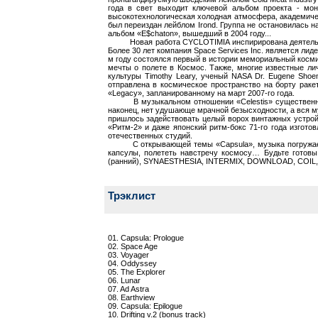
года в свет выходит ключевой альбом проекта - мо
высокотехнологическая холодная атмосфера, академиче
был переиздан лейблом Irond. Группа не остановилась 
альбом «E$chaton», вышедший в 2004 году...
Новая работа CYCLOTIMIA инспирирована деятельность
Более 30 лет компания Space Services Inc. является ли
м году состоялся первый в истории мемориальный косми
мечты о полете в Космос. Также, многие известные ли
культуры Timothy Leary, ученый NASA Dr. Eugene Shoem
отправлена в космическое пространство на борту рак
«Legacy», запланированному на март 2007-го года.
В музыкальном отношении «Celestis» существенно отл
наконец, нет удушающе мрачной безысходности, а вся м
пришлось задействовать целый ворох винтажных устройс
«Ритм-2» и даже японский ритм-бокс 71-го года изгот
отечественных студий.
С открывающей темы «Capsula», музыка погружает сл
капсулы, полететь навстречу космосу… Будьте готовы
(ранний), SYNAESTHESIA, INTERMIX, DOWNLOAD, COIL,
Трэклист
01. Capsula: Prologue
02. Space Age
03. Voyager
04. Oddyssey
05. The Explorer
06. Lunar
07. Ad Astra
08. Earthview
09. Capsula: Epilogue
10. Drifting v.2 (bonus track)