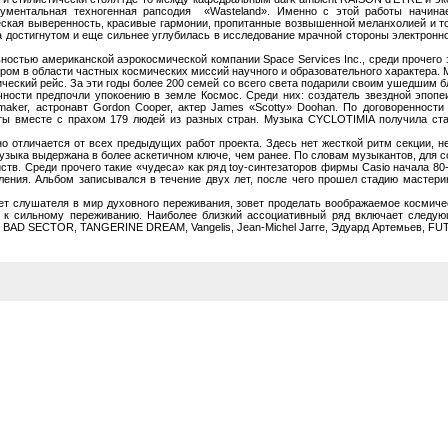
нументальная техногенная рапсодия «Wasteland». Именно с этой работы начинае
ская выверенность, красивые гармонии, пропитанные возвышенной меланхолией и тон
на достигнутом и еще сильнее углубилась в исследование мрачной стороны электронн
ю американской аэрокосмической компании Space Services Inc., среди прочего з
дером в области частных космических миссий научного и образовательного характера. 
ческий рейс. За эти годы более 200 семей со всего света подарили своим ушедшим 
чности предпочли упокоению в земле Космос. Среди них: создатель звездной эпопеи
aker, астронавт Gordon Cooper, актер James «Scotty» Doohan. По договоренности с
еты вместе с прахом 179 людей из разных стран. Музыка CYCLOTIMIA получила ст
ичается от всех предыдущих работ проекта. Здесь нет жесткой ритм секции, нет
узыка выдержана в более аскетичном ключе, чем ранее. По словам музыкантов, для с
тв. Среди прочего такие «чудеса» как ряд toy-синтезаторов фирмы Casio начала 80-
овления. Альбом записывался в течение двух лет, после чего прошел стадию мастер
ушателя в мир духовного переживания, зовет проделать воображаемое космичес
 к сильному переживанию. Наиболее близкий ассоциативный ряд включает следующ
 BAD SECTOR, TANGERINE DREAM, Vangelis, Jean-Michel Jarre, Эдуард Артемьев