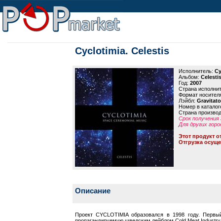
Cyclotimia. Celestis
Исполнитель:
Cy
Альбом:
Celesti
Год:
2007
Страна исполни
Формат носител
Лэйбл:
Gravitat
Номер в каталог
Страна произво
Срок получения 
Для других горо
Этот продукт о
Отгрузка осуще
Описание
Проект CYCLOTIMIA образовался в 1998 году. Первы
пропагандируемую шведским лейблом Cold Meat Industry