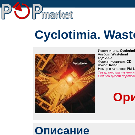
Cyclotimia. Wast
Исполнитель:
Cyclotim
Альбом:
Wasteland
Год:
2002
Формат носителя:
CD
Лэйбл:
Irond
Номер в каталоге:
PM 1
Товар отсутствует на
Если он будет переизд
Ори
Описание