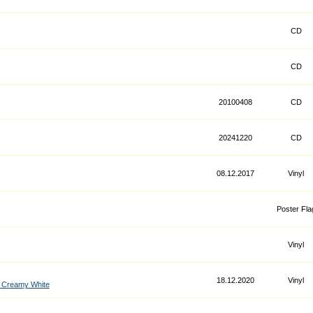
CD
CD
20100408
CD
20241220
CD
08.12.2017
Vinyl
Poster Fla
Vinyl
18.12.2020
Vinyl
l, Creamy White