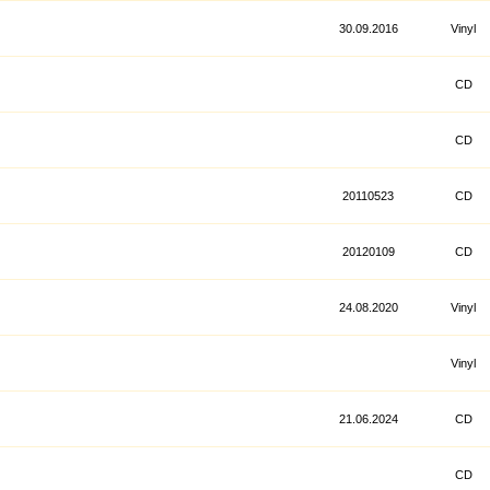
30.09.2016
Vinyl
CD
CD
20110523
CD
20120109
CD
24.08.2020
Vinyl
Vinyl
21.06.2024
CD
CD