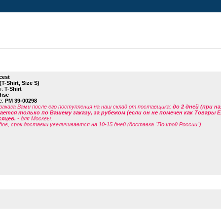
cest
(T-Shirt, Size S)
я:
T-Shirt
ise
е:
PM 39-00298
заказа Вами после его поступления на наш склад от поставщика
:
до 2 дней (при н
ется только по Вашему заказу, за рубежом (если он не помечен как Товары 
сяцев.
- для Москвы.
дов, срок доставки увеличивается на 10-15 дней (доставка "Почтой России").