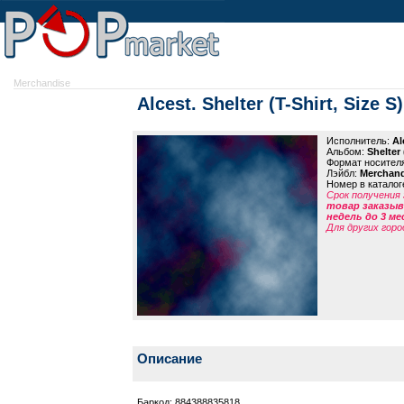
Merchandise
Alcest. Shelter (T-Shirt, Size S)
Исполнитель:
Al
Альбом:
Shelter 
Формат носител
Лэйбл:
Merchand
Номер в каталог
Срок получения 
товар заказыва
недель до 3 ме
Для других горо
Описание
Баркод: 884388835818