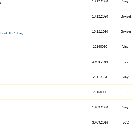
18.12.2020
Vinyl
)
18.12.2020
Boxset
18.12.2020
Boxset
r Book 18x18cm,
20160930
Vinyl
30.09.2016
CD
20110523
Vinyl
20160930
CD
13.03.2020
Vinyl
30.09.2016
2CD