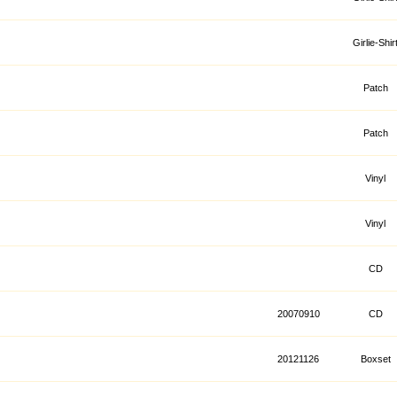
Girlie-Shir
Patch
Patch
Vinyl
Vinyl
CD
20070910
CD
20121126
Boxset