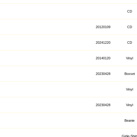
CD
20120109
CD
20241220
CD
20140120
Vinyl
20230428
Boxset
Vinyl
20230428
Vinyl
Beanie
Girlie-Shir