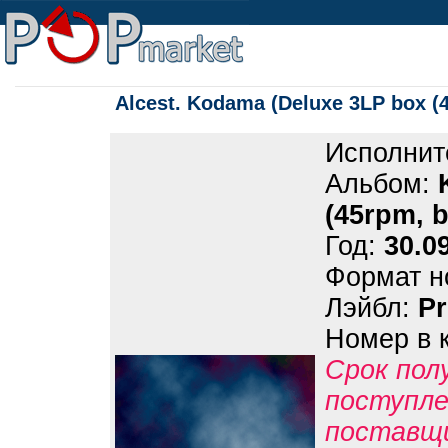
Alcest. Kodama (Deluxe 3LP box (4
Исполнит
Альбом:
(45rpm, b
Год:
30.0
Формат н
Лэйбл:
P
Номер в 
Срок пол
поступле
поставщ