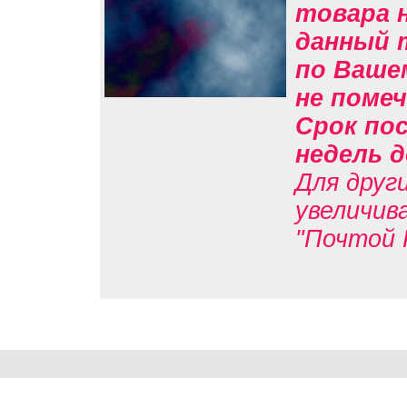
товара н
данный 
по Вашем
не помеч
Срок пос
недель д
Для друг
увеличив
"Почтой 